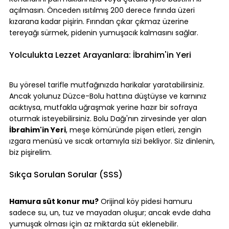
açılmasın. Önceden ısıtılmış 200 derece fırında üzeri 
kızarana kadar pişirin. Fırından çıkar çıkmaz üzerine 
tereyağı sürmek, pidenin yumuşacık kalmasını sağlar.
Yolculukta Lezzet Arayanlara: İbrahim'in Yeri
Bu yöresel tarifle mutfağınızda harikalar yaratabilirsiniz. 
Ancak yolunuz Düzce-Bolu hattına düştüyse ve karnınız 
acıktıysa, mutfakla uğraşmak yerine hazır bir sofraya 
oturmak isteyebilirsiniz. Bolu Dağı'nın zirvesinde yer alan 
İbrahim'in Yeri
, meşe kömüründe pişen etleri, zengin 
ızgara menüsü ve sıcak ortamıyla sizi bekliyor. Siz dinlenin, 
biz pişirelim.
Sıkça Sorulan Sorular (SSS)
Hamura süt konur mu?
 Orijinal köy pidesi hamuru 
sadece su, un, tuz ve mayadan oluşur; ancak evde daha 
yumuşak olması için az miktarda süt eklenebilir.