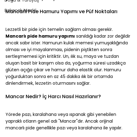
Bakacak Mevkii
Mancarlı Pide Hamuru Yapımı ve Püf Noktaları
Lezzetli bir pide için temelin sağlam olması gerekir. 
Mancarlı pide hamuru yapımı
 sanıldığı kadar zor değildir 
ancak sabır ister. Hamurun kulak memesi yumuşaklığında 
olması ve iyi mayalanması, pidenin piştikten sonra 
sertleşmemesi için kritiktir. Un, ılık su, maya ve tuzdan 
oluşan basit bir karışım olsa da, yoğurma süresi uzadıkça 
glüten açığa çıkar ve hamur daha elastik olur. Hamuru 
yoğurduktan sonra en az 45 dakika ılık bir ortamda 
dinlendirmek, lezzetin oturmasını sağlar.
Mancar Nedir? İç Harcı Nasıl Hazırlanır?
Yörede pazı, karalahana veya ıspanak gibi yenebilen 
yapraklı otların genel adı "Mancar"dır. Ancak orijinal 
mancarlı pide genellikle pazı veya karalahana ile yapılır.