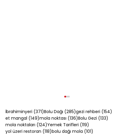
371 yazı
285 yazı
154 yazı
İbrahiminyeri
(371)
Bolu Dağı
(285)
gezi rehberi
(154)
149 yazı
136 yazı
133 yazı
et mangal
(149)
mola noktası
(136)
Bolu Gezi
(133)
124 yazı
119 yazı
mola noktaları
(124)
Yemek Tarifleri
(119)
118 yazı
101 yazı
yol üzeri restoran
(118)
bolu dağı mola
(101)