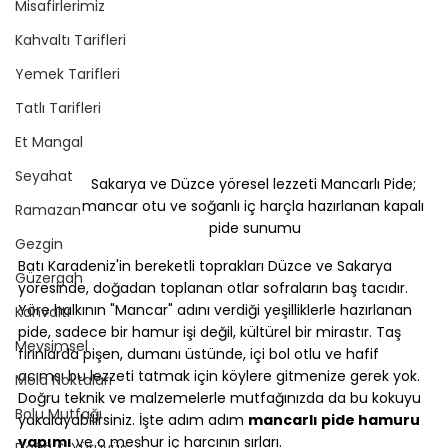
Misafirlerimiz
Kahvaltı Tarifleri
Yemek Tarifleri
Tatlı Tarifleri
Et Mangal
Seyahat
Sakarya ve Düzce yöresel lezzeti Mancarlı Pide; 
mancar otu ve soğanlı iç harçla hazırlanan kapalı 
Ramazan
pide sunumu
Gezgin
Batı Karadeniz'in bereketli toprakları Düzce ve Sakarya 
Güzergah
yöresinde, doğadan toplanan otlar sofraların baş tacıdır. 
Yöre halkının "Mancar" adını verdiği yeşilliklerle hazırlanan 
Kahvaltı
pide, sadece bir hamur işi değil, kültürel bir mirastır. Taş 
Mevsimsel
fırınlarda pişen, dumanı üstünde, içi bol otlu ve hafif 
acımsı bu lezzeti tatmak için köylere gitmenize gerek yok. 
Mola Noktaları
Doğru teknik ve malzemelerle mutfağınızda da bu kokuyu 
Bolu Mutfağı
yakalayabilirsiniz. İşte adım adım 
mancarlı pide hamuru 
yapımı
 ve o meşhur iç harcının sırları.
Doğa & Yürüyüş