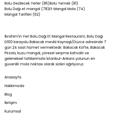
85 yazı
81 yazı
Bolu Gezilecek Yerler
(85)
Bolu Yemek
(81)
78 yazı
74 yazı
Bolu Dağı et mangal
(78)
Et Mangal Mola
(74)
62 yazı
Mangal Tarifleri
(62)
Kol Böreği Tarifi: Evde Kol Böreği Nasıl
Yapılır?
İbrahim'in Yeri Bolu Dağı Et Mangal Restaurant, Bolu Dağı
D100 karayolu Bakacak mevkii Kaynaşlı/Düzce adresinde 7
gün 24 saat hizmet vermektedir. Bakacak Köfte, Bakacak
Pirzola, kuzu mangal, yöresel serpme kahvaltı ve
geleneksel tatlılarımızla İstanbul-Ankara yolunun en
güvenilir mola noktası olarak sizleri ağırlıyoruz.
Anasayfa
Hakkımızda
Blog
İletişim
Kurumsal