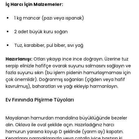
İç Harcı İçin Malzemeler:
1 kg mancar (pazı veya ıspanak)
2 adet büyük kuru soğan
Tuz, karabiber, pul biber, sıvı yağ
Hazırlanışı:
 Otları yıkayıp ince ince doğrayın. Üzerine tuz 
serpip elinizle hafifçe ovarak suyunu salmasını sağlayın ve 
fazla suyunu sıkın (bu işlem pidenin hamurlaşmaması için 
çok önemlidir). Doğranmış soğanları (çiğden veya hafif 
kavrulmuş), baharatları ve yağı ekleyip harmanlayın.
Ev Fırınında Pişirme Tüyoları
Mayalanan hamurdan mandalina büyüklüğünde bezeler 
alın. Oklava ile oval şekilde açın. Hazırladığınız harcı 
hamurun yarısına koyup D şeklinde (yarım ay) kapatın. 
Kenarlarını parmaklarınızla veya çatalla iyice bastırın ki 