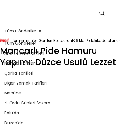
Tüm Gönderiler
İbrahim'in Yeri Garden Restaurant
26 Mar
2 dakikada okunur
Tüm Gönderiler
Mancarlı Pide Hamuru
Ana Yemek Tarifleri
Yapımı: Düzce Usulü Lezzet
Mangal Tarifleri
Çorba Tarifleri
Diğer Yemek Tarifleri
Menüde
4. Ordu Günleri Ankara
Bolu'da
Düzce'de