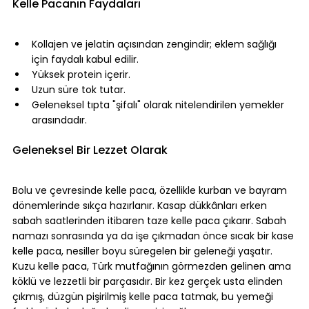
Kelle Pacanın Faydaları
⠀
Kollajen ve jelatin açısından zengindir; eklem sağlığı 
için faydalı kabul edilir.
Yüksek protein içerir.
Uzun süre tok tutar.
Geleneksel tıpta "şifalı" olarak nitelendirilen yemekler 
arasındadır.
⠀
Geleneksel Bir Lezzet Olarak
⠀
Bolu ve çevresinde kelle paca, özellikle kurban ve bayram 
dönemlerinde sıkça hazırlanır. Kasap dükkânları erken 
sabah saatlerinden itibaren taze kelle paca çıkarır. Sabah 
namazı sonrasında ya da işe çıkmadan önce sıcak bir kase 
kelle paca, nesiller boyu süregelen bir geleneği yaşatır.
Kuzu kelle paca, Türk mutfağının görmezden gelinen ama 
köklü ve lezzetli bir parçasıdır. Bir kez gerçek usta elinden 
çıkmış, düzgün pişirilmiş kelle paca tatmak, bu yemeği 