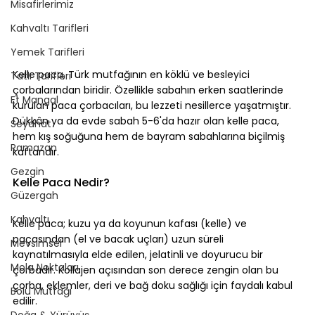
Misafirlerimiz
Kahvaltı Tarifleri
Yemek Tarifleri
Kelle paca, Türk mutfağının en köklü ve besleyici 
Tatlı Tarifleri
çorbalarından biridir. Özellikle sabahın erken saatlerinde 
Et Mangal
kurulan paca çorbacıları, bu lezzeti nesillerce yaşatmıştır. 
Dükkân ya da evde sabah 5-6'da hazır olan kelle paca, 
Seyahat
hem kış soğuğuna hem de bayram sabahlarına biçilmiş 
Ramazan
kaftandır.
⠀
Gezgin
Kelle Paca Nedir?
Güzergah
⠀
Kahvaltı
Kelle paca; kuzu ya da koyunun kafası (kelle) ve 
paçasından (el ve bacak uçları) uzun süreli 
Mevsimsel
kaynatılmasıyla elde edilen, jelatinli ve doyurucu bir 
Mola Noktaları
çorbadır. Kollajen açısından son derece zengin olan bu 
çorba, eklemler, deri ve bağ doku sağlığı için faydalı kabul 
Bolu Mutfağı
edilir.
Doğa & Yürüyüş