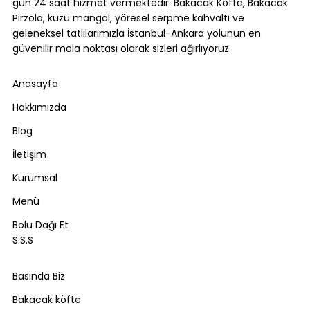
gün 24 saat hizmet vermektedir. Bakacak Köfte, Bakacak
Pirzola, kuzu mangal, yöresel serpme kahvaltı ve
geleneksel tatlılarımızla İstanbul-Ankara yolunun en
güvenilir mola noktası olarak sizleri ağırlıyoruz.
Anasayfa
Hakkımızda
Blog
İletişim
Kurumsal
Menü
Bolu Dağı Et
S.S.S
Basında Biz
Bakacak köfte