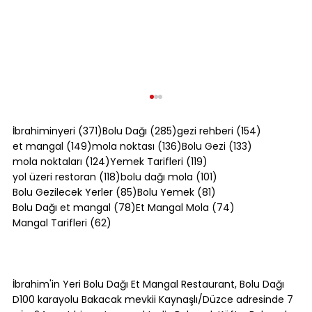
371 yazı
285 yazı
154 yazı
İbrahiminyeri
(371)
Bolu Dağı
(285)
gezi rehberi
(154)
149 yazı
136 yazı
133 yazı
et mangal
(149)
mola noktası
(136)
Bolu Gezi
(133)
124 yazı
119 yazı
mola noktaları
(124)
Yemek Tarifleri
(119)
118 yazı
101 yazı
yol üzeri restoran
(118)
bolu dağı mola
(101)
85 yazı
81 yazı
Bolu Gezilecek Yerler
(85)
Bolu Yemek
(81)
78 yazı
74 yazı
Bolu Dağı et mangal
(78)
Et Mangal Mola
(74)
62 yazı
Mangal Tarifleri
(62)
Patates Graten Yapımı: Fırında
Kremalı Kaşarlı Tarif
İbrahim'in Yeri Bolu Dağı Et Mangal Restaurant, Bolu Dağı
D100 karayolu Bakacak mevkii Kaynaşlı/Düzce adresinde 7