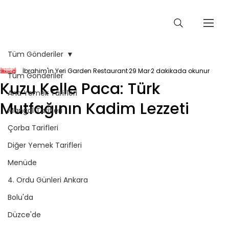
Tüm Gönderiler
İbrahim'in Yeri Garden Restaurant
29 Mar
2 dakikada okunur
Tüm Gönderiler
Kuzu Kelle Paca: Türk
Ana Yemek Tarifleri
Mutfağının Kadim Lezzeti
Mangal Tarifleri
Çorba Tarifleri
Diğer Yemek Tarifleri
Menüde
4. Ordu Günleri Ankara
Bolu'da
Düzce'de