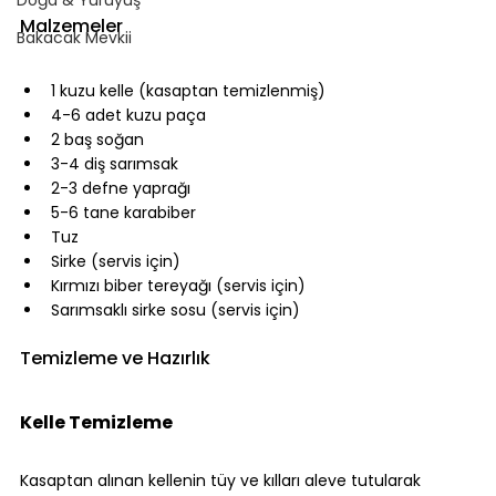
⠀
Malzemeler
Bakacak Mevkii
⠀
1 kuzu kelle (kasaptan temizlenmiş)
4-6 adet kuzu paça
2 baş soğan
3-4 diş sarımsak
2-3 defne yaprağı
5-6 tane karabiber
Tuz
Sirke (servis için)
Kırmızı biber tereyağı (servis için)
Sarımsaklı sirke sosu (servis için)
⠀
Temizleme ve Hazırlık
⠀
Kelle Temizleme
⠀
Kasaptan alınan kellenin tüy ve kılları aleve tutularak 