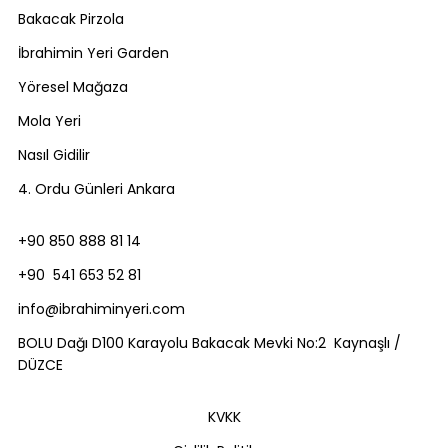
Bakacak Pirzola
İbrahimin Yeri Garden
Yöresel Mağaza
Mola Yeri
Nasıl Gidilir
4. Ordu Günleri Ankara
+90 850 888 81 14
+90 541 653 52 81
info@ibrahiminyeri.com
BOLU Dağı D100 Karayolu Bakacak Mevki No:2 Kaynaşlı /
DÜZCE
KVKK