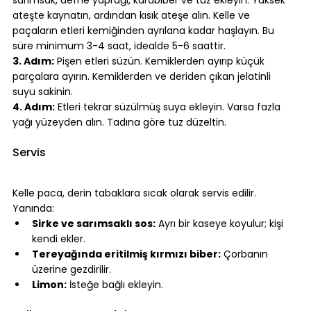
sarımsak, defne yaprağı, karabiber ve tuz ekleyin. Yüksek 
ateşte kaynatın, ardından kısık ateşe alın. Kelle ve 
paçaların etleri kemiğinden ayrılana kadar haşlayın. Bu 
süre minimum 3-4 saat, idealde 5-6 saattir.
3. Adım:
 Pişen etleri süzün. Kemiklerden ayırıp küçük 
parçalara ayırın. Kemiklerden ve deriden çıkan jelatinli 
suyu sakinin.
4. Adım:
 Etleri tekrar süzülmüş suya ekleyin. Varsa fazla 
yağı yüzeyden alın. Tadına göre tuz düzeltin.
⠀
Servis
⠀
Kelle paca, derin tabaklara sıcak olarak servis edilir. 
Yanında:
Sirke ve sarımsaklı sos:
 Ayrı bir kaseye koyulur; kişi 
kendi ekler.
Tereyağında eritilmiş kırmızı biber:
 Çorbanın 
üzerine gezdirilir.
Limon:
 İsteğe bağlı ekleyin.
⠀