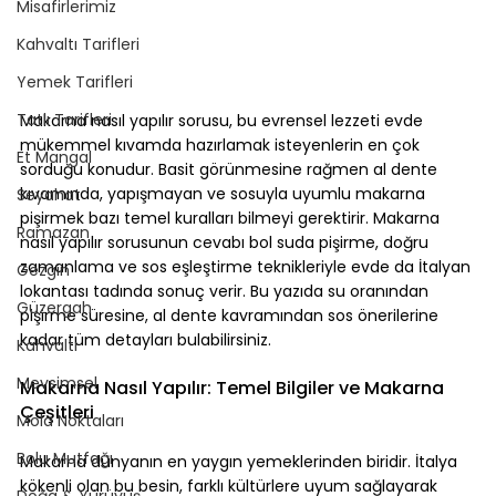
Misafirlerimiz
Kahvaltı Tarifleri
Yemek Tarifleri
Tatlı Tarifleri
Makarna nasıl yapılır sorusu, bu evrensel lezzeti evde 
mükemmel kıvamda hazırlamak isteyenlerin en çok 
Et Mangal
sorduğu konudur. Basit görünmesine rağmen al dente 
kıvamında, yapışmayan ve sosuyla uyumlu makarna 
Seyahat
pişirmek bazı temel kuralları bilmeyi gerektirir. Makarna 
Ramazan
nasıl yapılır sorusunun cevabı bol suda pişirme, doğru 
zamanlama ve sos eşleştirme teknikleriyle evde da İtalyan 
Gezgin
lokantası tadında sonuç verir. Bu yazıda su oranından 
Güzergah
pişirme süresine, al dente kavramından sos önerilerine 
kadar tüm detayları bulabilirsiniz.
Kahvaltı
Mevsimsel
Makarna Nasıl Yapılır: Temel Bilgiler ve Makarna 
Çeşitleri
Mola Noktaları
Bolu Mutfağı
Makarna dünyanın en yaygın yemeklerinden biridir. İtalya 
kökenli olan bu besin, farklı kültürlere uyum sağlayarak 
Doğa & Yürüyüş