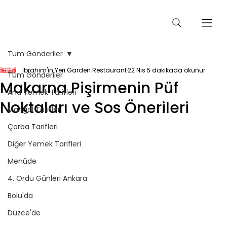
Tüm Gönderiler
İbrahim'in Yeri Garden Restaurant
22 Nis
5 dakikada okunur
Tüm Gönderiler
Makarna Pişirmenin Püf
Ana Yemek Tarifleri
Noktaları ve Sos Önerileri
Mangal Tarifleri
Çorba Tarifleri
Diğer Yemek Tarifleri
Menüde
4. Ordu Günleri Ankara
Bolu'da
Düzce'de