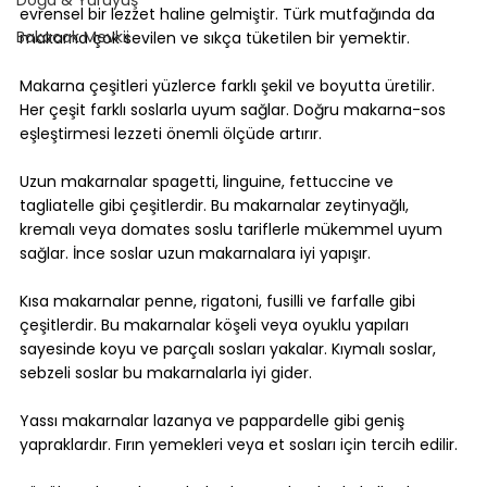
evrensel bir lezzet haline gelmiştir. Türk mutfağında da 
Bakacak Mevkii
makarna çok sevilen ve sıkça tüketilen bir yemektir.
Makarna çeşitleri yüzlerce farklı şekil ve boyutta üretilir. 
Her çeşit farklı soslarla uyum sağlar. Doğru makarna-sos 
eşleştirmesi lezzeti önemli ölçüde artırır.
Uzun makarnalar spagetti, linguine, fettuccine ve 
tagliatelle gibi çeşitlerdir. Bu makarnalar zeytinyağlı, 
kremalı veya domates soslu tariflerle mükemmel uyum 
sağlar. İnce soslar uzun makarnalara iyi yapışır.
Kısa makarnalar penne, rigatoni, fusilli ve farfalle gibi 
çeşitlerdir. Bu makarnalar köşeli veya oyuklu yapıları 
sayesinde koyu ve parçalı sosları yakalar. Kıymalı soslar, 
sebzeli soslar bu makarnalarla iyi gider.
Yassı makarnalar lazanya ve pappardelle gibi geniş 
yapraklardır. Fırın yemekleri veya et sosları için tercih edilir.