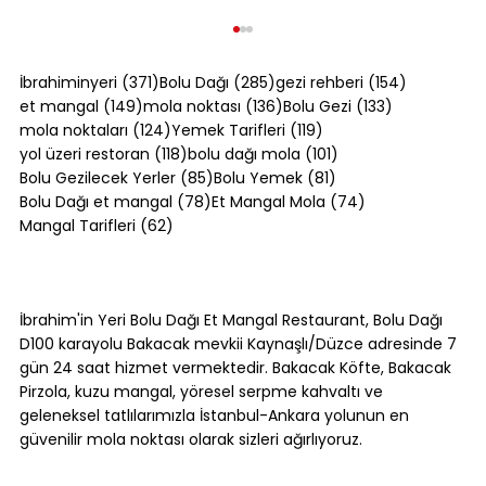
371 yazı
285 yazı
154 yazı
İbrahiminyeri
(371)
Bolu Dağı
(285)
gezi rehberi
(154)
149 yazı
136 yazı
133 yazı
et mangal
(149)
mola noktası
(136)
Bolu Gezi
(133)
124 yazı
119 yazı
mola noktaları
(124)
Yemek Tarifleri
(119)
118 yazı
101 yazı
yol üzeri restoran
(118)
bolu dağı mola
(101)
85 yazı
81 yazı
Bolu Gezilecek Yerler
(85)
Bolu Yemek
(81)
78 yazı
74 yazı
Bolu Dağı et mangal
(78)
Et Mangal Mola
(74)
62 yazı
Mangal Tarifleri
(62)
Kol Böreği Tarifi: Evde Kol Böreği Nasıl
Yapılır?
İbrahim'in Yeri Bolu Dağı Et Mangal Restaurant, Bolu Dağı
D100 karayolu Bakacak mevkii Kaynaşlı/Düzce adresinde 7
gün 24 saat hizmet vermektedir. Bakacak Köfte, Bakacak
Pirzola, kuzu mangal, yöresel serpme kahvaltı ve
geleneksel tatlılarımızla İstanbul-Ankara yolunun en
güvenilir mola noktası olarak sizleri ağırlıyoruz.