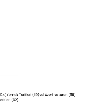
124 yazı
119 yazı
118 yazı
124)
Yemek Tarifleri
(119)
yol üzeri restoran
(118)
62 yazı
rifleri
(62)