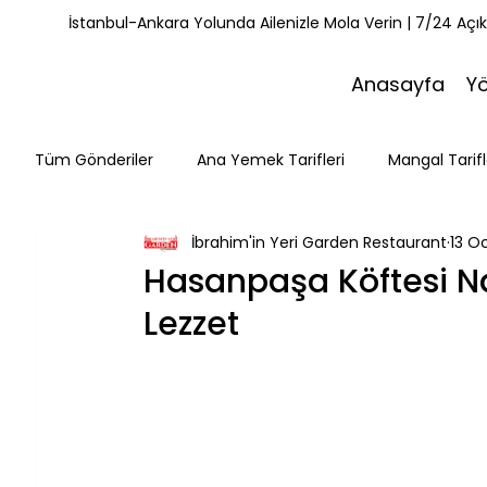
İstanbul-Ankara Yolunda Ailenizle Mola Verin | 7/24 Açı
Anasayfa
Y
Tüm Gönderiler
Ana Yemek Tarifleri
Mangal Tarifl
İbrahim'in Yeri Garden Restaurant
13 O
Misafirlerimiz
Kahvaltı Tarifleri
Yemek Tarifle
Hasanpaşa Köftesi Nas
Lezzet
Mola Noktaları
Bolu Mutfağı
Doğa & Yürüyüş