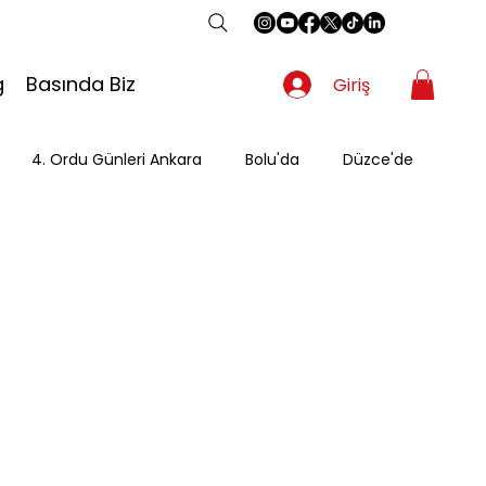
g
Basında Biz
Giriş
4. Ordu Günleri Ankara
Bolu'da
Düzce'de
Gezgin
Güzergah
Kahvaltı
Mevsimsel