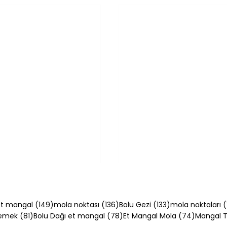
54 yazı
149 yazı
136 yazı
133 yazı
t mangal
(149)
mola noktası
(136)
Bolu Gezi
(133)
mola noktaları
(
81 yazı
78 yazı
74 yazı
Yemek
(81)
Bolu Dağı et mangal
(78)
Et Mangal Mola
(74)
Mangal Ta