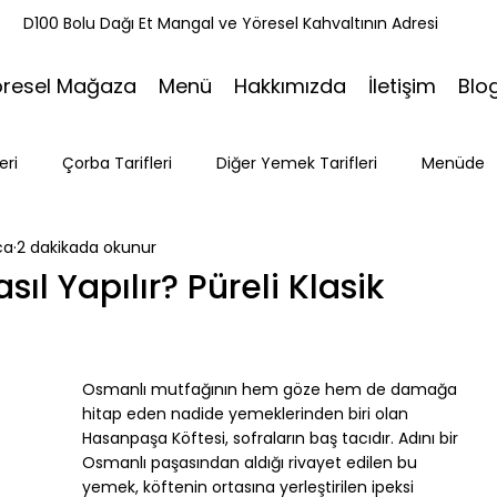
k
D100 Bolu Dağı Et Mangal ve Yöresel Kahvaltının Adresi
öresel Mağaza
Menü
Hakkımızda
İletişim
Blo
eri
Çorba Tarifleri
Diğer Yemek Tarifleri
Menüde
ca
2 dakikada okunur
ri
Tatlı Tarifleri
Et Mangal
Seyahat
Ramazan
ıl Yapılır? Püreli Klasik
Bakacak Mevkii
Osmanlı mutfağının hem göze hem de damağa 
hitap eden nadide yemeklerinden biri olan 
Hasanpaşa Köftesi, sofraların baş tacıdır. Adını bir 
Osmanlı paşasından aldığı rivayet edilen bu 
yemek, köftenin ortasına yerleştirilen ipeksi 