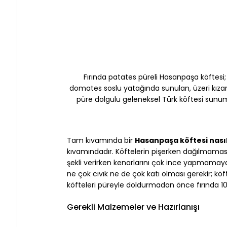
Fırında patates püreli Hasanpaşa köftesi;
domates soslu yatağında sunulan, üzeri kıza
püre dolgulu geleneksel Türk köftesi sun
Tam kıvamında bir 
Hasanpaşa köftesi nasıl
kıvamındadır. Köftelerin pişerken dağılmaması 
şekli verirken kenarlarını çok ince yapmamaya ö
ne çok cıvık ne de çok katı olması gerekir; k
köfteleri püreyle doldurmadan önce fırında 10
Gerekli Malzemeler ve Hazırlanışı