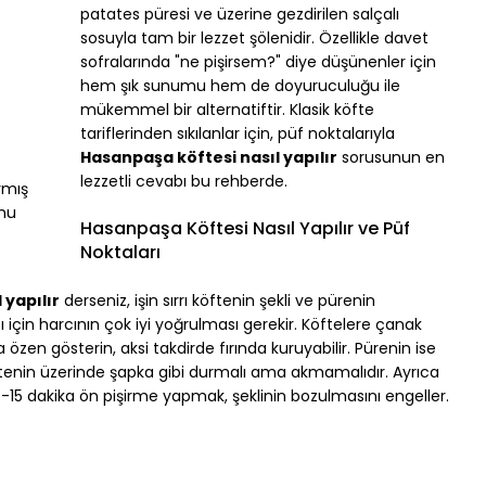
patates püresi ve üzerine gezdirilen salçalı 
sosuyla tam bir lezzet şölenidir. Özellikle davet 
sofralarında "ne pişirsem?" diye düşünenler için 
hem şık sunumu hem de doyuruculuğu ile 
mükemmel bir alternatiftir. Klasik köfte 
tariflerinden sıkılanlar için, püf noktalarıyla 
Hasanpaşa köftesi nasıl yapılır
 sorusunun en 
 
lezzetli cevabı bu rehberde.
rmış 
umu
Hasanpaşa Köftesi Nasıl Yapılır ve Püf 
Noktaları
 yapılır
 derseniz, işin sırrı köftenin şekli ve pürenin 
için harcının çok iyi yoğrulması gerekir. Köftelere çanak 
zen gösterin, aksi takdirde fırında kuruyabilir. Pürenin ise 
öftenin üzerinde şapka gibi durmalı ama akmamalıdır. Ayrıca 
-15 dakika ön pişirme yapmak, şeklinin bozulmasını engeller.