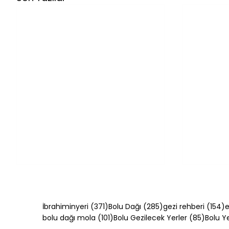
371 yazı
285 yazı
1
İbrahiminyeri
(371)
Bolu Dağı
(285)
gezi rehberi
(154)
e
101 yazı
85 yazı
bolu dağı mola
(101)
Bolu Gezilecek Yerler
(85)
Bolu 