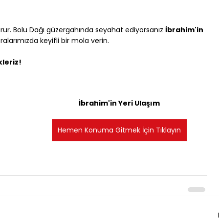
ur. Bolu Dağı güzergahında seyahat ediyorsanız 
İbrahim'in 
ralarımızda keyifli bir mola verin.
kleriz!
İbrahim'in Yeri Ulaşım
Hemen Konuma Gitmek İçin Tıklayın