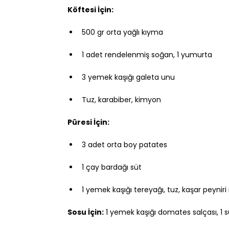
Köftesi İçin:
500 gr orta yağlı kıyma
1 adet rendelenmiş soğan, 1 yumurta
3 yemek kaşığı galeta unu
Tuz, karabiber, kimyon
Püresi İçin:
3 adet orta boy patates
1 çay bardağı süt
1 yemek kaşığı tereyağı, tuz, kaşar peyniri
Sosu İçin:
 1 yemek kaşığı domates salçası, 1 s