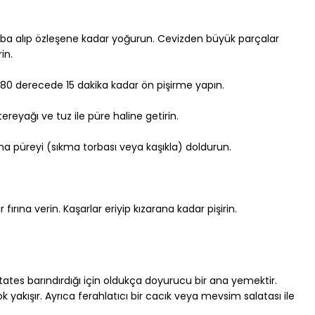
aba alıp özleşene kadar yoğurun. Cevizden büyük parçalar 
in.
ip 180 derecede 15 dakika kadar ön pişirme yapın.
ereyağı ve tuz ile püre haline getirin.
sına püreyi (sıkma torbası veya kaşıkla) doldurun.
fırına verin. Kaşarlar eriyip kızarana kadar pişirin.
tes barındırdığı için oldukça doyurucu bir ana yemektir. 
k yakışır. Ayrıca ferahlatıcı bir cacık veya mevsim salatası ile 