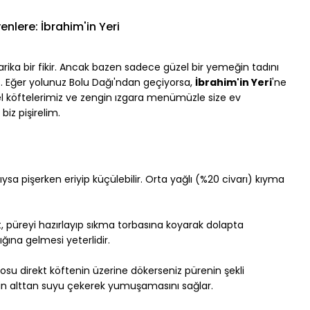
nlere: İbrahim'in Yeri
rika bir fikir. Ancak bazen sadece güzel bir yemeğin tadını 
z. Eğer yolunuz Bolu Dağı'ndan geçiyorsa, 
İbrahim'in Yeri
'ne 
el köftelerimiz ve zengin ızgara menümüzle size ev 
biz pişirelim.
ysa pişerken eriyip küçülebilir. Orta yağlı (%20 civarı) kıyma 
t, püreyi hazırlayıp sıkma torbasına koyarak dolapta 
ğına gelmesi yeterlidir.
Sosu direkt köftenin üzerine dökerseniz pürenin şekli 
nin alttan suyu çekerek yumuşamasını sağlar.