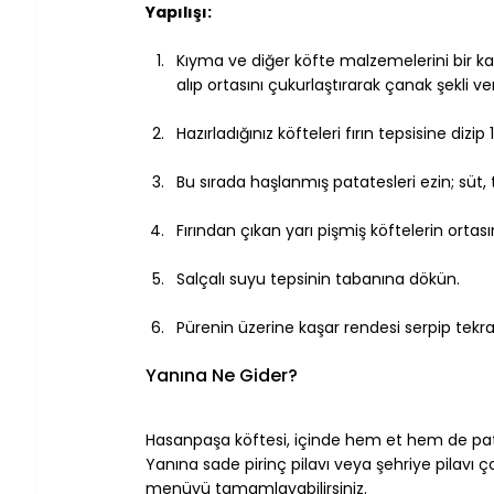
Yapılışı:
Kıyma ve diğer köfte malzemelerini bir k
alıp ortasını çukurlaştırarak çanak şekli ver
Hazırladığınız köfteleri fırın tepsisine diz
Bu sırada haşlanmış patatesleri ezin; süt, t
Fırından çıkan yarı pişmiş köftelerin orta
Salçalı suyu tepsinin tabanına dökün.
Pürenin üzerine kaşar rendesi serpip tekrar 
Yanına Ne Gider?
Hasanpaşa köftesi, içinde hem et hem de pata
Yanına sade pirinç pilavı veya şehriye pilavı ço
menüyü tamamlayabilirsiniz.