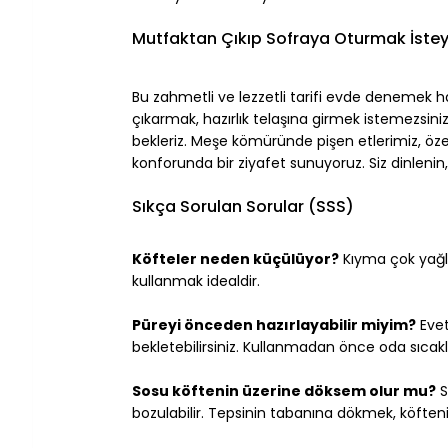
Mutfaktan Çıkıp Sofraya Oturmak İsteye
Bu zahmetli ve lezzetli tarifi evde denemek ha
çıkarmak, hazırlık telaşına girmek istemezsini
bekleriz. Meşe kömüründe pişen etlerimiz, öz
konforunda bir ziyafet sunuyoruz. Siz dinlenin, 
Sıkça Sorulan Sorular (SSS)
Köfteler neden küçülüyor?
 Kıyma çok yağlı
kullanmak idealdir.
Püreyi önceden hazırlayabilir miyim?
 Eve
bekletebilirsiniz. Kullanmadan önce oda sıcaklı
Sosu köftenin üzerine döksem olur mu?
 
bozulabilir. Tepsinin tabanına dökmek, köfte