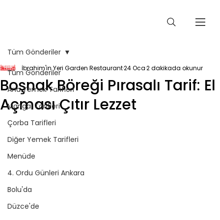
Tüm Gönderiler
İbrahim'in Yeri Garden Restaurant
24 Oca
2 dakikada okunur
Tüm Gönderiler
Boşnak Böreği Pırasalı Tarif: El
Ana Yemek Tarifleri
Açması Çıtır Lezzet
Mangal Tarifleri
Çorba Tarifleri
Diğer Yemek Tarifleri
Menüde
4. Ordu Günleri Ankara
Bolu'da
Düzce'de