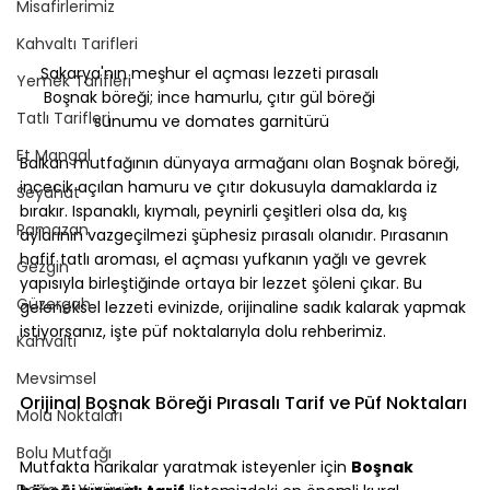
Misafirlerimiz
Kahvaltı Tarifleri
Sakarya'nın meşhur el açması lezzeti pırasalı 
Yemek Tarifleri
Boşnak böreği; ince hamurlu, çıtır gül böreği 
Tatlı Tarifleri
sunumu ve domates garnitürü
Et Mangal
Balkan mutfağının dünyaya armağanı olan Boşnak böreği, 
incecik açılan hamuru ve çıtır dokusuyla damaklarda iz 
Seyahat
bırakır. Ispanaklı, kıymalı, peynirli çeşitleri olsa da, kış 
Ramazan
aylarının vazgeçilmezi şüphesiz pırasalı olanıdır. Pırasanın 
hafif tatlı aroması, el açması yufkanın yağlı ve gevrek 
Gezgin
yapısıyla birleştiğinde ortaya bir lezzet şöleni çıkar. Bu 
Güzergah
geleneksel lezzeti evinizde, orijinaline sadık kalarak yapmak 
istiyorsanız, işte püf noktalarıyla dolu rehberimiz.
Kahvaltı
Mevsimsel
Orijinal Boşnak Böreği Pırasalı Tarif ve Püf Noktaları
Mola Noktaları
Bolu Mutfağı
Mutfakta harikalar yaratmak isteyenler için 
Boşnak 
Doğa & Yürüyüş