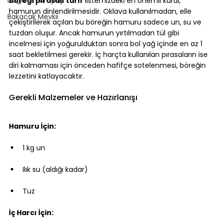
böreği pırasalı tarif
 listemizdeki en önemli kural, 
hamurun dinlendirilmesidir. Oklava kullanılmadan, elle 
Bakacak Mevkii
çekiştirilerek açılan bu böreğin hamuru sadece un, su ve 
tuzdan oluşur. Ancak hamurun yırtılmadan tül gibi 
incelmesi için yoğurulduktan sonra bol yağ içinde en az 1 
saat bekletilmesi gerekir. İç harçta kullanılan pırasaların ise 
diri kalmaması için önceden hafifçe sotelenmesi, böreğin 
lezzetini katlayacaktır.
Gerekli Malzemeler ve Hazırlanışı
Hamuru İçin:
1 kg un
Ilık su (aldığı kadar)
Tuz
İç Harcı İçin: