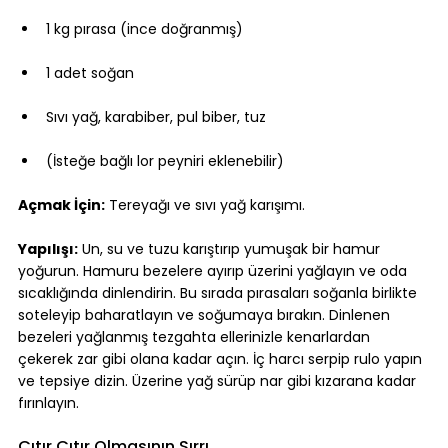
1 kg pırasa (ince doğranmış)
1 adet soğan
Sıvı yağ, karabiber, pul biber, tuz
(İsteğe bağlı lor peyniri eklenebilir)
Açmak İçin:
 Tereyağı ve sıvı yağ karışımı.
Yapılışı:
 Un, su ve tuzu karıştırıp yumuşak bir hamur 
yoğurun. Hamuru bezelere ayırıp üzerini yağlayın ve oda 
sıcaklığında dinlendirin. Bu sırada pırasaları soğanla birlikte 
soteleyip baharatlayın ve soğumaya bırakın. Dinlenen 
bezeleri yağlanmış tezgahta ellerinizle kenarlardan 
çekerek zar gibi olana kadar açın. İç harcı serpip rulo yapın 
ve tepsiye dizin. Üzerine yağ sürüp nar gibi kızarana kadar 
fırınlayın.
Çıtır Çıtır Olmasının Sırrı