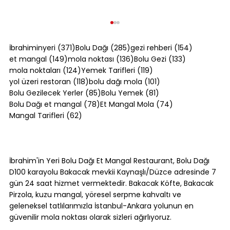
371 yazı
285 yazı
154 yazı
İbrahiminyeri
(371)
Bolu Dağı
(285)
gezi rehberi
(154)
149 yazı
136 yazı
133 yazı
et mangal
(149)
mola noktası
(136)
Bolu Gezi
(133)
124 yazı
119 yazı
mola noktaları
(124)
Yemek Tarifleri
(119)
118 yazı
101 yazı
yol üzeri restoran
(118)
bolu dağı mola
(101)
85 yazı
81 yazı
Bolu Gezilecek Yerler
(85)
Bolu Yemek
(81)
78 yazı
74 yazı
Bolu Dağı et mangal
(78)
Et Mangal Mola
(74)
62 yazı
Mangal Tarifleri
(62)
Kol Böreği Tarifi: Evde Kol Böreği Nasıl
Yapılır?
İbrahim'in Yeri Bolu Dağı Et Mangal Restaurant, Bolu Dağı
D100 karayolu Bakacak mevkii Kaynaşlı/Düzce adresinde 7
gün 24 saat hizmet vermektedir. Bakacak Köfte, Bakacak
Pirzola, kuzu mangal, yöresel serpme kahvaltı ve
geleneksel tatlılarımızla İstanbul-Ankara yolunun en
güvenilir mola noktası olarak sizleri ağırlıyoruz.