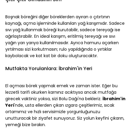
Boşnak böreğini diğer böreklerden ayıran o çıtırtının 
kaynağı, açma işleminde kullanılan yağ karışımıdır. Sadece 
sıvı yağ kullanmak böreği kurutabilir, sadece tereyağı ise 
ağırlaştırabilir. En ideal karışım, eritilmiş tereyağı ve sıvı 
yağın yarı yarıya kullanılmasıdır. Ayrıca hamuru açarken 
yırtılması sizi korkutmasın; rulo yapıldığında o yırtıklar 
kaybolacak ve kat kat bir doku oluşturacaktır.
Mutfakta Yorulanlara: İbrahim'in Yeri
El açması börek yapmak emek ve zaman ister. Eğer bu 
lezzetli tarifi okurken karnınız acıktıysa ancak mutfağa 
girecek vaktiniz yoksa, sizi Bolu Dağı'na bekleriz. 
İbrahim'in 
Yeri
'nde, usta ellerden çıkan ızgara çeşitlerimiz, sıcak 
ortamımız ve hızlı servisimizle yorgunluğunuzu 
unutturacak bir ziyafet sunuyoruz. Siz yolun keyfini çıkarın, 
yemeği bize bırakın.