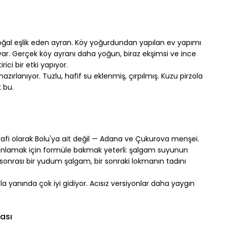
ğal eşlik eden ayran. Köy yoğurdundan yapılan ev yapımı 
var. Gerçek köy ayranı daha yoğun, biraz ekşimsi ve ince 
ici bir etki yapıyor.
zırlanıyor. Tuzlu, hafif su eklenmiş, çırpılmış. Kuzu pirzola 
 bu.
fi olarak Bolu'ya ait değil — Adana ve Çukurova menşei. 
anlamak için formüle bakmak yeterli: şalgam suyunun 
ma sonrası bir yudum şalgam, bir sonraki lokmanın tadını 
la yanında çok iyi gidiyor. Acısız versiyonlar daha yaygın 
ası