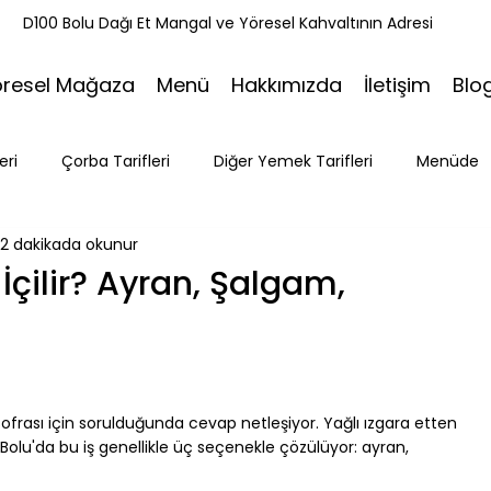
k
D100 Bolu Dağı Et Mangal ve Yöresel Kahvaltının Adresi
öresel Mağaza
Menü
Hakkımızda
İletişim
Blo
eri
Çorba Tarifleri
Diğer Yemek Tarifleri
Menüde
2 dakikada okunur
ri
Tatlı Tarifleri
Et Mangal
Seyahat
Ramazan
İçilir? Ayran, Şalgam,
Bakacak Mevkii
rası için sorulduğunda cevap netleşiyor. Yağlı ızgara etten 
 Bolu'da bu iş genellikle üç seçenekle çözülüyor: ayran, 