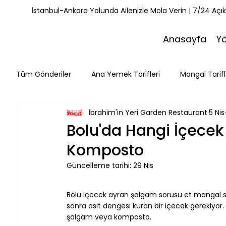
İstanbul-Ankara Yolunda Ailenizle Mola Verin | 7/24 Açı
Anasayfa
Y
Tüm Gönderiler
Ana Yemek Tarifleri
Mangal Tarifl
İbrahim'in Yeri Garden Restaurant
5 Nis
Misafirlerimiz
Kahvaltı Tarifleri
Yemek Tarifle
Bolu'da Hangi İçecek 
Komposto
Mola Noktaları
Bolu Mutfağı
Doğa & Yürüyüş
Güncelleme tarihi:
29 Nis
⠀
Bolu içecek ayran şalgam sorusu et mangal sof
sonra asit dengesi kuran bir içecek gerekiyor.
şalgam veya komposto.