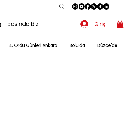
g
Basında Biz
Giriş
4. Ordu Günleri Ankara
Bolu'da
Düzce'de
Gezgin
Güzergah
Kahvaltı
Mevsimsel