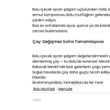
⠀
Bolu içecek ayran şalgam üçlüsünden farklı, 
armut kompostosu Bolu mutfağının geleneksel 
yardım ediyor.
Bazı ev sofralarında ayva, quince ya da kızıl
zaman bulamazsınız.
⠀
Çay: Değişmez Sofra Tamamlayıcısı
⠀
Bolu içecek ayran şalgam değerlendirmesini 
demlenmiş çay — bu Bolu'da evrensel. Mevsi
Bakacak Mevkii'nde bize gelenlerin çoğu yemek 
Soğuk havalarda çay daha güçlü tercih ediliyo
Etiketler:
İbrahiminyeri
Bolu Yemek
Bolu'da Ne Yenir
Bolu Mutfağı
Menüde