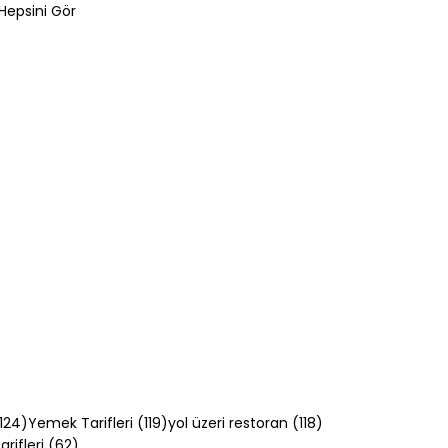
Hepsini Gör
124 yazı
119 yazı
118 yazı
124)
Yemek Tarifleri
(119)
yol üzeri restoran
(118)
62 yazı
rifleri
(62)