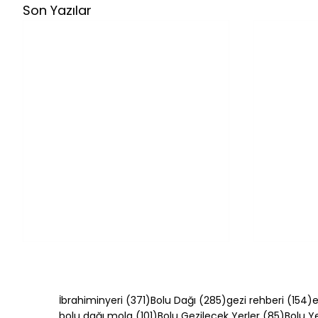
Son Yazılar
371 yazı
285 yazı
1
İbrahiminyeri
(371)
Bolu Dağı
(285)
gezi rehberi
(154)
e
101 yazı
85 yazı
bolu dağı mola
(101)
Bolu Gezilecek Yerler
(85)
Bolu 