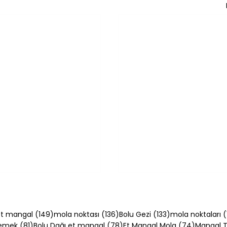
54 yazı
149 yazı
136 yazı
133 yazı
t mangal
(149)
mola noktası
(136)
Bolu Gezi
(133)
mola noktaları
(
81 yazı
78 yazı
74 yazı
Yemek
(81)
Bolu Dağı et mangal
(78)
Et Mangal Mola
(74)
Mangal Ta