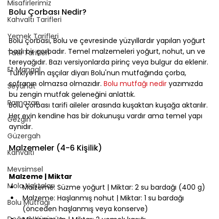
⠀
Misafirlerimiz
Bolu Çorbası Nedir?
Kahvaltı Tarifleri
⠀
Yemek Tarifleri
Bolu çorbası, Bolu ve çevresinde yüzyıllardır yapılan yoğurt 
bazlı bir çorbadır. Temel malzemeleri yoğurt, nohut, un ve 
Tatlı Tarifleri
tereyağıdır. Bazı versiyonlarda pirinç veya bulgur da eklenir. 
Et Mangal
Türkiye'nin aşçılar diyarı Bolu'nun mutfağında çorba, 
sofranın olmazsa olmazıdır. 
Bolu mutfağı nedir
 yazımızda 
Seyahat
bu zengin mutfak geleneğini anlattık.
Ramazan
Bolu çorbası tarifi aileler arasında kuşaktan kuşağa aktarılır. 
Her evin kendine has bir dokunuşu vardır ama temel yapı 
Gezgin
aynıdır.
Güzergah
⠀
Malzemeler (4-6 Kişilik)
Kahvaltı
⠀
Mevsimsel
Malzeme | Miktar
Mola Noktaları
Malzeme: Süzme yoğurt | Miktar: 2 su bardağı (400 g)
Malzeme: Haşlanmış nohut | Miktar: 1 su bardağı 
Bolu Mutfağı
(önceden haşlanmış veya konserve)
Doğa & Yürüyüş