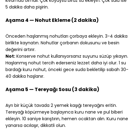
kıvamda olmalı. Çok koyuysa biraz su ekleyin. Çok sulu ise 
5 dakika daha pişirin.
⠀
Aşama 4 — Nohut Ekleme (2 dakika)
⠀
Önceden haşlanmış nohutları çorbaya ekleyin. 3-4 dakika 
birlikte kaynatın. Nohutlar çorbanın dokusunu ve besin 
değerini artırır.
Not:
 Konserve nohut kullanıyorsanız suyunu süzüp yıkayın. 
Haşlanmış nohut tercih ederseniz lezzet daha iyi olur. 1 su 
bardağı kuru nohut, önceki gece suda bekletilip sabah 30-
40 dakika haşlanır.
⠀
Aşama 5 — Tereyağı Sosu (3 dakika)
⠀
Ayrı bir küçük tavada 2 yemek kaşığı tereyağını eritin. 
Tereyağı köpürmeye başlayınca kuru nane ve pul biberi 
ekleyin. 10 saniye karıştırın, hemen ocaktan alın. Kuru nane 
yanarsa acılaşır, dikkatli olun.
⠀