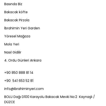
Basında Biz
Bakacak köfte
Bakacak Pirzola
İbrahimin Yeri Garden
Yöresel Mağaza
Mola Yeri
Nasıl Gidilir
4. Ordu Günleri Ankara
+90 850 888 81 14
+90 541 653 52 81
info@ibrahiminyeri.com
BOLU Dağı D100 Karayolu Bakacak Mevki No:2 Kaynaşlı /
DÜZCE