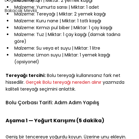
Malzeme: Un | Miktar: 2 yemek kaşığı
Malzeme: Yumurta sarısı | Miktar: 1 adet
Bakacak Mevkii
Malzeme: Tereyağı | Miktar: 2 yemek kaşığı
Malzeme: Kuru nane | Miktar: 1 tatlı kaşığı
Malzeme: Kırmızı pul biber | Miktar: 1 çay kaşığı
Malzeme: Tuz | Miktar: 1 çay kaşığı (damak tadına 
göre)
Malzeme: Su veya et suyu | Miktar: 1 litre
Malzeme: Limon suyu | Miktar: 1 yemek kaşığı 
(opsiyonel)
⠀
Tereyağı tercihi:
 Bolu tereyağı kullanırsanız fark net 
hissedilir. 
Gerçek Bolu tereyağı nereden alınır
 yazımızda 
kaliteli tereyağı seçimini anlattık.
⠀
Bolu Çorbası Tarifi: Adım Adım Yapılış
⠀
Aşama 1 — Yoğurt Karışımı (5 dakika)
⠀
Geniş bir tencereye yoğurdu koyun. Üzerine unu ekleyin. 