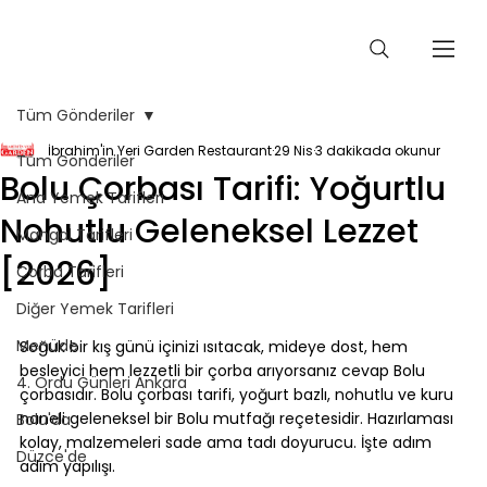
Tüm Gönderiler
İbrahim'in Yeri Garden Restaurant
29 Nis
3 dakikada okunur
Tüm Gönderiler
Bolu Çorbası Tarifi: Yoğurtlu
Ana Yemek Tarifleri
Nohutlu Geleneksel Lezzet
Mangal Tarifleri
[2026]
Çorba Tarifleri
Diğer Yemek Tarifleri
⠀
Menüde
Soğuk bir kış günü içinizi ısıtacak, mideye dost, hem 
besleyici hem lezzetli bir çorba arıyorsanız cevap Bolu 
4. Ordu Günleri Ankara
çorbasıdır. Bolu çorbası tarifi, yoğurt bazlı, nohutlu ve kuru 
naneli geleneksel bir Bolu mutfağı reçetesidir. Hazırlaması 
Bolu'da
kolay, malzemeleri sade ama tadı doyurucu. İşte adım 
Düzce'de
adım yapılışı.