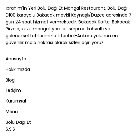
Yapılır?
İbrahim'in Yeri Bolu Dağı Et Mangal Restaurant, Bolu Dağı
D100 karayolu Bakacak mevkii Kaynaşlı/Düzce adresinde 7
gün 24 saat hizmet vermektedir. Bakacak Köfte, Bakacak
Pirzola, kuzu mangal, yöresel serpme kahvaltı ve
geleneksel tatlılarımızla İstanbul-Ankara yolunun en
güvenilir mola noktası olarak sizleri ağırlıyoruz.
Anasayfa
Hakkımızda
Blog
İletişim
Kurumsal
Menü
Bolu Dağı Et
S.S.S