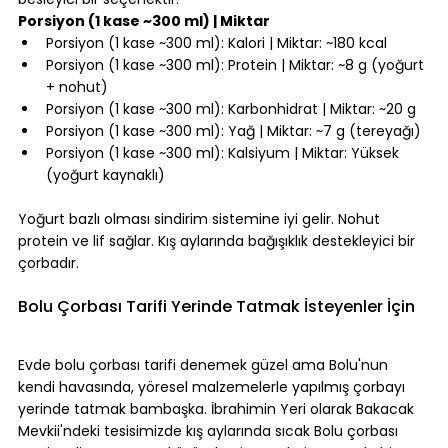
Porsiyon (1 kase ~300 ml) | Miktar
Porsiyon (1 kase ~300 ml): Kalori | Miktar: ~180 kcal
Porsiyon (1 kase ~300 ml): Protein | Miktar: ~8 g (yoğurt 
+ nohut)
Porsiyon (1 kase ~300 ml): Karbonhidrat | Miktar: ~20 g
Porsiyon (1 kase ~300 ml): Yağ | Miktar: ~7 g (tereyağı)
Porsiyon (1 kase ~300 ml): Kalsiyum | Miktar: Yüksek 
(yoğurt kaynaklı)
⠀
Yoğurt bazlı olması sindirim sistemine iyi gelir. Nohut 
protein ve lif sağlar. Kış aylarında bağışıklık destekleyici bir 
çorbadır.
⠀
Bolu Çorbası Tarifi Yerinde Tatmak İsteyenler İçin
⠀
Evde bolu çorbası tarifi denemek güzel ama Bolu'nun 
kendi havasında, yöresel malzemelerle yapılmış çorbayı 
yerinde tatmak bambaşka. İbrahimin Yeri olarak Bakacak 
Mevkii'ndeki tesisimizde kış aylarında sıcak Bolu çorbası 