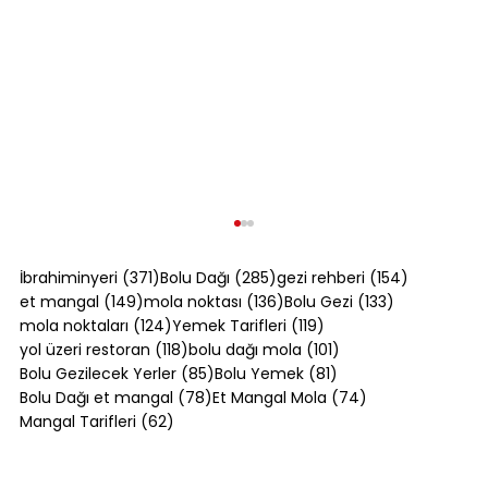
371 yazı
285 yazı
154 yazı
İbrahiminyeri
(371)
Bolu Dağı
(285)
gezi rehberi
(154)
149 yazı
136 yazı
133 yazı
et mangal
(149)
mola noktası
(136)
Bolu Gezi
(133)
124 yazı
119 yazı
mola noktaları
(124)
Yemek Tarifleri
(119)
118 yazı
101 yazı
yol üzeri restoran
(118)
bolu dağı mola
(101)
85 yazı
81 yazı
Bolu Gezilecek Yerler
(85)
Bolu Yemek
(81)
78 yazı
74 yazı
Bolu Dağı et mangal
(78)
Et Mangal Mola
(74)
62 yazı
Mangal Tarifleri
(62)
Kol Böreği Tarifi: Evde Kol Böreği Nasıl