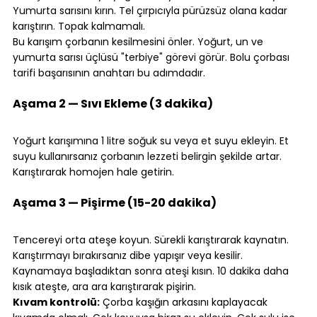
Yumurta sarısını kırın. Tel çırpıcıyla pürüzsüz olana kadar 
karıştırın. Topak kalmamalı.
Bu karışım çorbanın kesilmesini önler. Yoğurt, un ve 
yumurta sarısı üçlüsü "terbiye" görevi görür. Bolu çorbası 
tarifi başarısının anahtarı bu adımdadır.
⠀
Aşama 2 — Sıvı Ekleme (3 dakika)
⠀
Yoğurt karışımına 1 litre soğuk su veya et suyu ekleyin. Et 
suyu kullanırsanız çorbanın lezzeti belirgin şekilde artar. 
Karıştırarak homojen hale getirin.
⠀
Aşama 3 — Pişirme (15-20 dakika)
⠀
Tencereyi orta ateşe koyun. Sürekli karıştırarak kaynatın. 
Karıştırmayı bırakırsanız dibe yapışır veya kesilir. 
Kaynamaya başladıktan sonra ateşi kısın. 10 dakika daha 
kısık ateşte, ara ara karıştırarak pişirin.
Kıvam kontrolü:
 Çorba kaşığın arkasını kaplayacak 