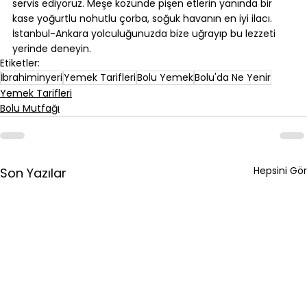
servis ediyoruz. Meşe közünde pişen etlerin yanında bir 
kase yoğurtlu nohutlu çorba, soğuk havanın en iyi ilacı. 
İstanbul-Ankara yolculuğunuzda bize uğrayıp bu lezzeti 
yerinde deneyin.
Etiketler:
İbrahiminyeri
Yemek Tarifleri
Bolu Yemek
Bolu'da Ne Yenir
Yemek Tarifleri
Bolu Mutfağı
Hepsini Gör
Son Yazılar