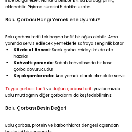
ince bulgur ekler. Nohutla birlikte 1/4 su bardağı pirinç 
eklenebilir. Pişirme süresini 5 dakika uzatın.
⠀
Bolu Çorbası Hangi Yemeklerle Uyumlu?
⠀
Bolu çorbası tarifi tek başına hafif bir öğün olabilir. Ama 
yanında servis edilecek yemeklerle sofraya zenginlik katar:
Közde et öncesi:
 Sıcak çorba, mideyi közde ete 
hazırlar
Kahvaltı yanında:
 Sabah kahvaltısında bir kase 
çorba doyurucudur
Kış akşamlarında:
 Ana yemek olarak ekmek ile servis
⠀
Toyga çorbası tarifi
 ve 
düğün çorbası tarifi
 yazılarımızda 
Bolu mutfağının diğer çorbalarını da keşfedebilirsiniz.
⠀
Bolu Çorbası Besin Değeri
⠀
Bolu çorbası, protein ve karbonhidrat dengesi açısından 
besleyici bir seçenektir.