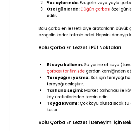
Yaz aylarında:
 Ezogelin veya yayla çorbas
Özel günlerde:
Düğün çorbası
 özel gün
edilir.
⠀
Bolu çorba en lezzetli diye aratanların büyük
ezogelin kadar tatmin edici. Hepsini deneyip ke
⠀
Bolu Çorba En Lezzetli Püf Noktaları
⠀
Et suyu kullanın:
 Su yerine et suyu (tavu
çorbası tarifimizde
 gerdan kemiğinden et su
Tereyağını yakma:
 Sos için tereyağı h
tereyağı acılaştırır.
Tarhana seçimi:
 Market tarhanası ile k
köy üreticilerinden temin edin.
Toyga kıvamı:
 Çok koyu olursa sıcak s
keser.
⠀
Bolu Çorba En Lezzetli Deneyimi için Bek