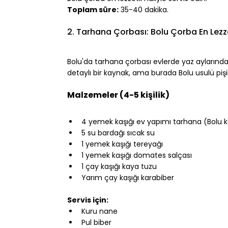
Toplam süre:
 35-40 dakika.
⠀
2. Tarhana Çorbası: Bolu Çorba En Lezzet
⠀
Bolu'da tarhana çorbası evlerde yaz aylarında ha
detaylı bir kaynak, ama burada Bolu usulü pi
⠀
Malzemeler (4-5 kişilik)
⠀
4 yemek kaşığı ev yapımı tarhana (Bolu k
5 su bardağı sıcak su
1 yemek kaşığı tereyağı
1 yemek kaşığı domates salçası
1 çay kaşığı kaya tuzu
Yarım çay kaşığı karabiber
⠀
Servis için:
Kuru nane
Pul biber