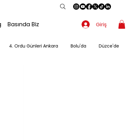
g
Basında Biz
Giriş
4. Ordu Günleri Ankara
Bolu'da
Düzce'de
Gezgin
Güzergah
Kahvaltı
Mevsimsel