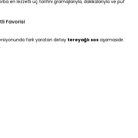
orba en lezzetli üç tarifini gramajlarıyla, dakikalarıyla ve püf 
li Favorisi
versiyonunda fark yaratan detay 
tereyağlı sos
 aşamasıdır. 
.