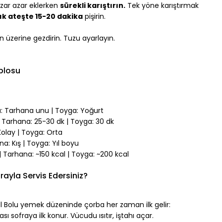
zar azar eklerken 
sürekli karıştırın.
 Tek yöne karıştırmak 
ık ateşte 15-20 dakika
 pişirin.
n üzerine gezdirin. Tuzu ayarlayın.
ablosu
na: Tarhana unu | Toyga: Yoğurt
k | Tarhana: 25-30 dk | Toyga: 30 dk
 Kolay | Toyga: Orta
na: Kış | Toyga: Yıl boyu
l | Tarhana: ~150 kcal | Toyga: ~200 kcal
rayla Servis Edersiniz?
sel Bolu yemek düzeninde çorba her zaman ilk gelir:
 sofraya ilk konur. Vücudu ısıtır, iştahı açar.