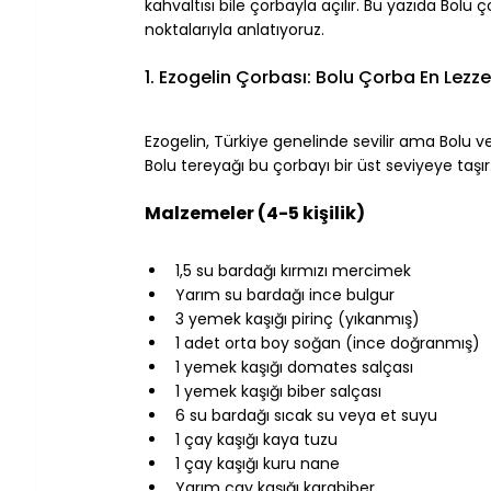
kahvaltısı bile çorbayla açılır. Bu yazıda Bolu ç
noktalarıyla anlatıyoruz.
⠀
1. Ezogelin Çorbası: Bolu Çorba En Lezzet
⠀
Ezogelin, Türkiye genelinde sevilir ama Bolu 
Bolu tereyağı bu çorbayı bir üst seviyeye taşır
⠀
Malzemeler (4-5 kişilik)
⠀
1,5 su bardağı kırmızı mercimek
Yarım su bardağı ince bulgur
3 yemek kaşığı pirinç (yıkanmış)
1 adet orta boy soğan (ince doğranmış)
1 yemek kaşığı domates salçası
1 yemek kaşığı biber salçası
6 su bardağı sıcak su veya et suyu
1 çay kaşığı kaya tuzu
1 çay kaşığı kuru nane
Yarım çay kaşığı karabiber