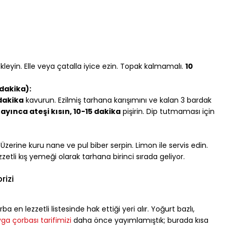
ekleyin. Elle veya çatalla iyice ezin. Topak kalmamalı. 
10 
dakika):
 dakika
 kavurun. Ezilmiş tarhana karışımını ve kalan 3 bardak 
yınca ateşi kısın, 10-15 dakika
 pişirin. Dip tutmaması için 
Üzerine kuru nane ve pul biber serpin. Limon ile servis edin.
zetli kış yemeği olarak tarhana birinci sırada geliyor.
rizi
en lezzetli listesinde hak ettiği yeri alır. Yoğurt bazlı, 
ga çorbası tarifimizi
 daha önce yayımlamıştık; burada kısa 