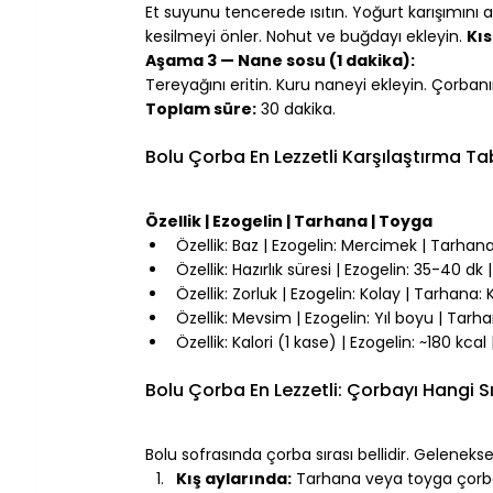
Et suyunu tencerede ısıtın. Yoğurt karışımını a
kesilmeyi önler. Nohut ve buğdayı ekleyin. 
Kıs
Aşama 3 — Nane sosu (1 dakika):
Tereyağını eritin. Kuru naneyi ekleyin. Çorbanı
Toplam süre:
 30 dakika.
⠀
Bolu Çorba En Lezzetli Karşılaştırma T
⠀
Özellik | Ezogelin | Tarhana | Toyga
Özellik: Baz | Ezogelin: Mercimek | Tarha
Özellik: Hazırlık süresi | Ezogelin: 35-40 d
Özellik: Zorluk | Ezogelin: Kolay | Tarhana:
Özellik: Mevsim | Ezogelin: Yıl boyu | Tarha
Özellik: Kalori (1 kase) | Ezogelin: ~180 kca
⠀
Bolu Çorba En Lezzetli: Çorbayı Hangi Sı
⠀
Bolu sofrasında çorba sırası bellidir. Gelenek
Kış aylarında:
 Tarhana veya toyga çorbası