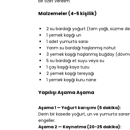
bir özet verelim.
⠀
Malzemeler (4-5 kişilik)
⠀
2 su bardağı yoğurt (tam yağlı, süzme de
1 yemek kaşığı un
1 adet yumurta sarısı
Yarım su bardağı haşlanmış nohut
3 yemek kaşığı haşlanmış buğday (dövm
5 su bardağı et suyu veya su
1 çay kaşığı kaya tuzu
2 yemek kaşığı tereyağı
1 yemek kaşığı kuru nane
⠀
Yapılışı Aşama Aşama
⠀
Aşama 1 — Yoğurt karışımı (5 dakika):
Derin bir kasede yoğurt, un ve yumurta sarısın
engeller.
Aşama 2 — Kaynatma (20-25 dakika):