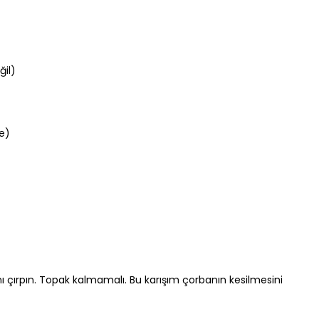
ğil)
e)
ı çırpın. Topak kalmamalı. Bu karışım çorbanın kesilmesini 