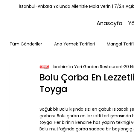
İstanbul-Ankara Yolunda Ailenizle Mola Verin | 7/24 Açı
Anasayfa
Y
Tüm Gönderiler
Ana Yemek Tarifleri
Mangal Tarifl
İbrahim'in Yeri Garden Restaurant
20 Ni
Misafirlerimiz
Kahvaltı Tarifleri
Yemek Tarifle
Bolu Çorba En Lezzetli
Toyga
Mola Noktaları
Bolu Mutfağı
Doğa & Yürüyüş
⠀
Soğuk bir Bolu kışında sizi en çabuk ısıtacak 
çorbası. Bolu çorba en lezzetli tartışmasında
toyga. Her birinin kendine has yapım tekniği v
Bolu mutfağında çorba sadece bir başlangıç de