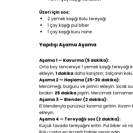
⠀
Üzeri için sos:
2 yemek kaşığı Bolu tereyağı
1 çay kaşığı pul biber
1 çay kaşığı kuru nane
⠀
Yapılışı Aşama Aşama
⠀
Aşama 1 — Kavurma (5 dakika):
Orta boy tencereye 1 yemek kaşığı tereyağı k
ekleyin, 
1 dakika
 daha karıştırın. Salçanın ko
Aşama 2 — Haşlama (25-30 dakika):
Mercimeği, bulguru ve pirinci ekleyin. Sıcak suy
bırakın. 
25 dakika
 pişirin. Mercimek tamamen
Aşama 3 — Blender (2 dakika):
El blenderıyla pürüzsüz kıvama getirin. Kıvam 
ekleyin.
Aşama 4 — Tereyağlı sos (2 dakika):
Küçük tavada tereyağını eritin. Pul biber ve na
Bolu çorba en lezzetli haliyle servis edin.