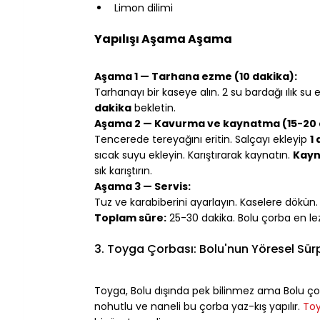
Limon dilimi
⠀
Yapılışı Aşama Aşama
⠀
Aşama 1 — Tarhana ezme (10 dakika):
Tarhanayı bir kaseye alın. 2 su bardağı ılık su 
dakika
 bekletin.
Aşama 2 — Kavurma ve kaynatma (15-20 
Tencerede tereyağını eritin. Salçayı ekleyip 
1
sıcak suyu ekleyin. Karıştırarak kaynatın. 
Kayna
sık karıştırın.
Aşama 3 — Servis:
Tuz ve karabiberini ayarlayın. Kaselere dökün. 
Toplam süre:
 25-30 dakika. Bolu çorba en lez
⠀
3. Toyga Çorbası: Bolu'nun Yöresel Sürp
⠀
Toyga, Bolu dışında pek bilinmez ama Bolu çorba 
nohutlu ve naneli bu çorba yaz-kış yapılır. 
Toy