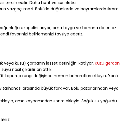
ı tercih edilir. Daha hafif ve serinletici.
lerin vazgeçilmezi. Bolu'da düğünlerde ve bayramlarda ikram 
 çoğunluğu ezogelini arıyor, ama toyga ve tarhana da en az 
ndi favorinizi belirlemenizi tavsiye ederiz.
k veya kuzu) çorbanın lezzet derinliğini katlıyor. 
Kuzu gerdan 
yu nasıl çıkarılır anlattık.
afif köpürüp rengi değişince hemen baharatları ekleyin. Yanık 
öy tarhanası arasında büyük fark var. Bolu pazarlarından veya 
u ekleyin, ama kaynamadan sonra ekleyin. Soğuk su yoğurdu 
leriz