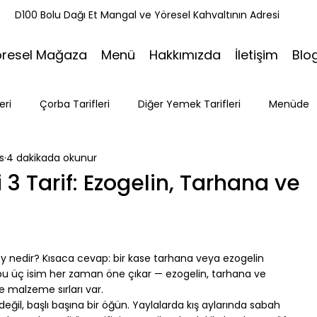
k
D100 Bolu Dağı Et Mangal ve Yöresel Kahvaltının Adresi
öresel Mağaza
Menü
Hakkımızda
İletişim
Blo
eri
Çorba Tarifleri
Diğer Yemek Tarifleri
Menüde
s
4 dakikada okunur
ri
Tatlı Tarifleri
Et Mangal
Seyahat
Ramazan
 3 Tarif: Ezogelin, Tarhana ve
Bakacak Mevkii
şey nedir? Kısaca cevap: bir kase tarhana veya ezogelin 
 bu üç isim her zaman öne çıkar — ezogelin, tarhana ve 
e malzeme sırları var.
ğil, başlı başına bir öğün. Yaylalarda kış aylarında sabah 