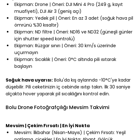
Ekipman: Drone | Öneri: DJI Mini 4 Pro (249 g, kayıt 
muafiyeti), DJI Air 3 (geniş açı)
Ekipman: Yedek pil | Öneri: En az 3 adet (soğuk hava pil 
ömrünü %30 kısaltır)
Ekipman: ND filtre | Öneri: ND16 ve ND32 (güneşli günler 
için shutter speed kontrolü)
Ekipman: Rüzgar sınırı | Öneri: 30 km/s üzerinde 
uçurmayın
Ekipman: Sıcaklık | Öneri: 0°C altında pili ısıtarak 
başlayın
⠀
Soğuk hava uyarısı:
 Bolu'da kış aylarında -10°C'ye kadar 
düşebilir. Pili ceketinizin iç cebinde ısıtıp takın. İlk 30 saniye 
alçakta hover yaparak pil sıcaklığını kontrol edin.
⠀
Bolu Drone Fotoğrafçılığı Mevsim Takvimi
⠀
Mevsim | Çekim Fırsatı | En İyi Nokta
Mevsim: İlkbahar (Nisan-Mayıs) | Çekim Fırsatı: Yeşil 
patlama, çiçekler | En İyi Nokta: Abant, Gölcük