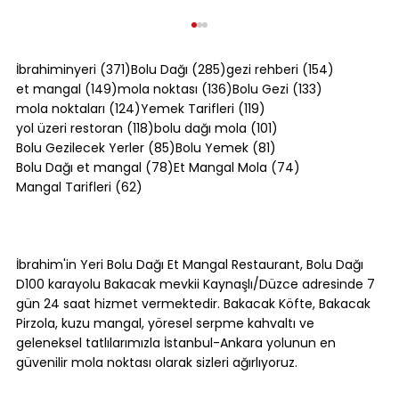
371 yazı
285 yazı
154 yazı
İbrahiminyeri
(371)
Bolu Dağı
(285)
gezi rehberi
(154)
149 yazı
136 yazı
133 yazı
et mangal
(149)
mola noktası
(136)
Bolu Gezi
(133)
124 yazı
119 yazı
mola noktaları
(124)
Yemek Tarifleri
(119)
118 yazı
101 yazı
yol üzeri restoran
(118)
bolu dağı mola
(101)
85 yazı
81 yazı
Bolu Gezilecek Yerler
(85)
Bolu Yemek
(81)
78 yazı
74 yazı
Bolu Dağı et mangal
(78)
Et Mangal Mola
(74)
62 yazı
Mangal Tarifleri
(62)
Bolu Dağı Yöresel Mağaza Rehberi: Ne
Alınır, Nereden Alınır? [2026]
İbrahim'in Yeri Bolu Dağı Et Mangal Restaurant, Bolu Dağı
D100 karayolu Bakacak mevkii Kaynaşlı/Düzce adresinde 7
gün 24 saat hizmet vermektedir. Bakacak Köfte, Bakacak
Pirzola, kuzu mangal, yöresel serpme kahvaltı ve
geleneksel tatlılarımızla İstanbul-Ankara yolunun en
güvenilir mola noktası olarak sizleri ağırlıyoruz.