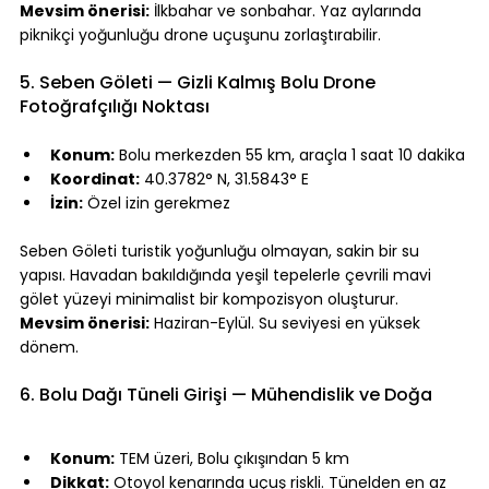
Mevsim önerisi:
 İlkbahar ve sonbahar. Yaz aylarında 
piknikçi yoğunluğu drone uçuşunu zorlaştırabilir.
⠀
5. Seben Göleti — Gizli Kalmış Bolu Drone 
Fotoğrafçılığı Noktası
⠀
Konum:
 Bolu merkezden 55 km, araçla 1 saat 10 dakika
Koordinat:
 40.3782° N, 31.5843° E
İzin:
 Özel izin gerekmez
⠀
Seben Göleti turistik yoğunluğu olmayan, sakin bir su 
yapısı. Havadan bakıldığında yeşil tepelerle çevrili mavi 
gölet yüzeyi minimalist bir kompozisyon oluşturur.
Mevsim önerisi:
 Haziran-Eylül. Su seviyesi en yüksek 
dönem.
⠀
6. Bolu Dağı Tüneli Girişi — Mühendislik ve Doğa
⠀
Konum:
 TEM üzeri, Bolu çıkışından 5 km
Dikkat:
 Otoyol kenarında uçuş riskli. Tünelden en az 