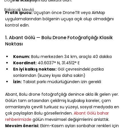
⠀
Bakacak Mevkii
Pratik ipucu:
 Uçuştan önce DroneTR veya AirMap 
uygulamalarından bölgenin uçuşa açık olup olmadığını 
kontrol edin.
⠀
1. Abant Gölü — Bolu Drone Fotoğrafçılığı Klasik 
Noktası
⠀
Konum:
 Bolu merkezden 34 km, araçla 40 dakika
Koordinat:
 40.6037° N, 31.4512° E
En iyi kalkış noktası:
 Göl çevresindeki patika 
sonlarından (kuzey kıyısı daha sakin)
İzin:
 Tabiat parkı müdürlüğünden izin gerekli
⠀
Abant, Bolu drone fotoğrafçılığı denince akla ilk gelen yer. 
Gölün tam ortasından çekilmiş kuşbakışı kareler, çam 
ormanlarıyla çevrili turkuaz su yüzeyi, sosyal medyada en 
çok paylaşılan Bolu görsellerinden. 
Abant Gölü bahar 
rehberimizde
 gölün mevsimsel değişimlerini anlattık.
Mevsim önerisi:
 Ekim-Kasım ayları sonbahar renkleri için 