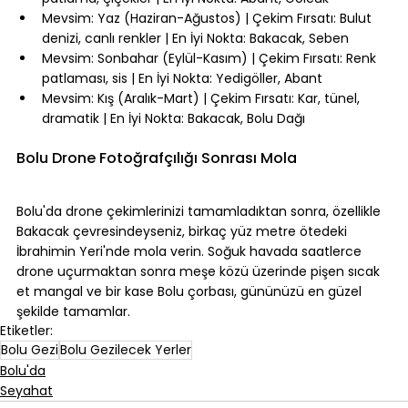
Mevsim: Yaz (Haziran-Ağustos) | Çekim Fırsatı: Bulut 
denizi, canlı renkler | En İyi Nokta: Bakacak, Seben
Mevsim: Sonbahar (Eylül-Kasım) | Çekim Fırsatı: Renk 
patlaması, sis | En İyi Nokta: Yedigöller, Abant
Mevsim: Kış (Aralık-Mart) | Çekim Fırsatı: Kar, tünel, 
dramatik | En İyi Nokta: Bakacak, Bolu Dağı
⠀
Bolu Drone Fotoğrafçılığı Sonrası Mola
⠀
Bolu'da drone çekimlerinizi tamamladıktan sonra, özellikle 
Bakacak çevresindeyseniz, birkaç yüz metre ötedeki 
İbrahimin Yeri'nde mola verin. Soğuk havada saatlerce 
drone uçurmaktan sonra meşe közü üzerinde pişen sıcak 
et mangal ve bir kase Bolu çorbası, gününüzü en güzel 
şekilde tamamlar.
Etiketler:
Bolu Gezi
Bolu Gezilecek Yerler
Bolu'da
Seyahat