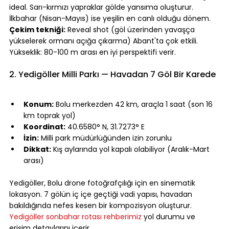
ideal. Sarı-kırmızı yapraklar gölde yansıma oluşturur. 
İlkbahar (Nisan-Mayıs) ise yeşilin en canlı olduğu dönem.
Çekim tekniği:
 Reveal shot (göl üzerinden yavaşça 
yükselerek ormanı açığa çıkarma) Abant'ta çok etkili. 
Yükseklik: 80-100 m arası en iyi perspektifi verir.
⠀
2. Yedigöller Milli Parkı — Havadan 7 Göl Bir Karede
⠀
Konum:
 Bolu merkezden 42 km, araçla 1 saat (son 16 
km toprak yol)
Koordinat:
 40.6580° N, 31.7273° E
İzin:
 Milli park müdürlüğünden izin zorunlu
Dikkat:
 Kış aylarında yol kapalı olabiliyor (Aralık-Mart 
arası)
⠀
Yedigöller, Bolu drone fotoğrafçılığı için en sinematik 
lokasyon. 7 gölün iç içe geçtiği vadi yapısı, havadan 
bakıldığında nefes kesen bir kompozisyon oluşturur. 
Yedigöller sonbahar rotası rehberimiz
 yol durumu ve 
erişim detaylarını içerir.