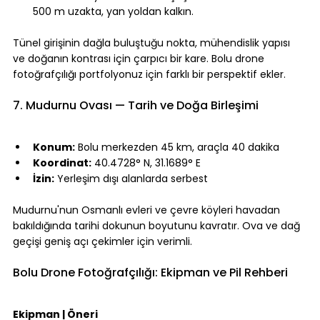
500 m uzakta, yan yoldan kalkın.
⠀
Tünel girişinin dağla buluştuğu nokta, mühendislik yapısı 
ve doğanın kontrası için çarpıcı bir kare. Bolu drone 
fotoğrafçılığı portfolyonuz için farklı bir perspektif ekler.
⠀
7. Mudurnu Ovası — Tarih ve Doğa Birleşimi
⠀
Konum:
 Bolu merkezden 45 km, araçla 40 dakika
Koordinat:
 40.4728° N, 31.1689° E
İzin:
 Yerleşim dışı alanlarda serbest
⠀
Mudurnu'nun Osmanlı evleri ve çevre köyleri havadan 
bakıldığında tarihi dokunun boyutunu kavratır. Ova ve dağ 
geçişi geniş açı çekimler için verimli.
⠀
Bolu Drone Fotoğrafçılığı: Ekipman ve Pil Rehberi
⠀
Ekipman | Öneri