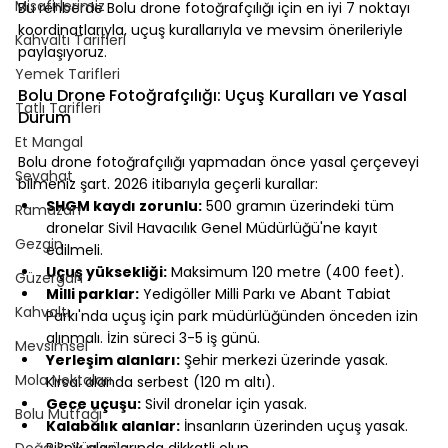
Misafirlerimiz
Bu rehberde Bolu drone fotoğrafçılığı için en iyi 7 noktayı 
koordinatlarıyla, uçuş kurallarıyla ve mevsim önerileriyle 
Kahvaltı Tarifleri
paylaşıyoruz.
Yemek Tarifleri
⠀
Bolu Drone Fotoğrafçılığı: Uçuş Kuralları ve Yasal 
Tatlı Tarifleri
Durum
⠀
Et Mangal
Bolu drone fotoğrafçılığı yapmadan önce yasal çerçeveyi 
Seyahat
bilmeniz şart. 2026 itibarıyla geçerli kurallar:
SHGM kaydı zorunlu:
 500 gramın üzerindeki tüm 
Ramazan
dronelar Sivil Havacılık Genel Müdürlüğü'ne kayıt 
Gezgin
edilmeli.
Uçuş yüksekliği:
 Maksimum 120 metre (400 feet).
Güzergah
Milli parklar:
 Yedigöller Milli Parkı ve Abant Tabiat 
Kahvaltı
Parkı'nda uçuş için park müdürlüğünden önceden izin 
alınmalı. İzin süreci 3-5 iş günü.
Mevsimsel
Yerleşim alanları:
 Şehir merkezi üzerinde yasak. 
Mola Noktaları
Kırsal alanda serbest (120 m altı).
Gece uçuşu:
 Sivil dronelar için yasak.
Bolu Mutfağı
Kalabalık alanlar:
 İnsanların üzerinden uçuş yasak. 
Doğa & Yürüyüş
Piknik alanlarında dikkatli olun.