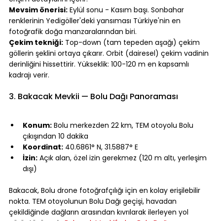
Mevsim önerisi:
 Eylül sonu - Kasım başı. Sonbahar 
renklerinin Yedigöller'deki yansıması Türkiye'nin en 
fotoğrafik doğa manzaralarından biri.
Çekim tekniği:
 Top-down (tam tepeden aşağı) çekim 
göllerin şeklini ortaya çıkarır. Orbit (dairesel) çekim vadinin 
derinliğini hissettirir. Yükseklik: 100-120 m en kapsamlı 
kadrajı verir.
⠀
3. Bakacak Mevkii — Bolu Dağı Panoraması
⠀
Konum:
 Bolu merkezden 22 km, TEM otoyolu Bolu 
çıkışından 10 dakika
Koordinat:
 40.6861° N, 31.5887° E
İzin:
 Açık alan, özel izin gerekmez (120 m altı, yerleşim 
dışı)
⠀
Bakacak, Bolu drone fotoğrafçılığı için en kolay erişilebilir 
nokta. TEM otoyolunun Bolu Dağı geçişi, havadan 
çekildiğinde dağların arasından kıvrılarak ilerleyen yol 