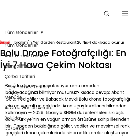
Tüm Gönderiler
İbrahim'in Yeri Garden Restaurant
20 Nis
4 dakikada okunur
Tüm Gönderiler
Bolu Drone Fotoğrafçılığı: En
Ana Yemek Tarifleri
İyi 7 Hava Çekim Noktası
Mangal Tarifleri
Çorba Tarifleri
⠀
Bolu'da drone uçurmak istiyor ama nereden 
Diğer Yemek Tarifleri
başlayacağınızı bilmiyor musunuz? Kısaca cevap: Abant 
Menüde
Gölü, Yedigöller ve Bakacak Mevkii Bolu drone fotoğrafçılığı 
için en verimli üç noktadır. Ama uçuş kurallarını bilmeden 
4. Ordu Günleri Ankara
kalkmayın — 2026 itibarıyla SHGM düzenlemeleri sıkılaştı.
Bolu'da
Bolu, Türkiye'nin en yoğun orman örtüsüne sahip illerinden 
biri. Tepeden bakıldığında göller, vadiler ve mevsimsel renk 
Düzce'de
geçişleri drone çekimlerinde sinematik kareler oluşturuyor. 