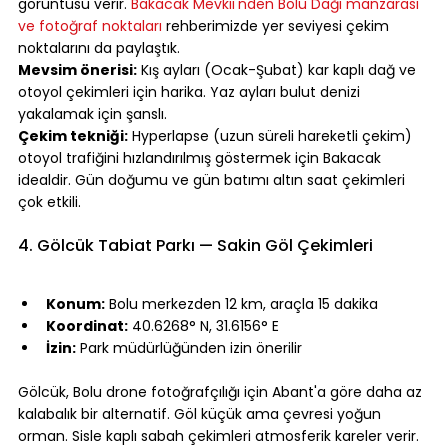
görüntüsü verir. 
Bakacak Mevkii'nden Bolu Dağı manzarası 
ve fotoğraf noktaları
 rehberimizde yer seviyesi çekim 
noktalarını da paylaştık.
Mevsim önerisi:
 Kış ayları (Ocak-Şubat) kar kaplı dağ ve 
otoyol çekimleri için harika. Yaz ayları bulut denizi 
yakalamak için şanslı.
Çekim tekniği:
 Hyperlapse (uzun süreli hareketli çekim) 
otoyol trafiğini hızlandırılmış göstermek için Bakacak 
idealdir. Gün doğumu ve gün batımı altın saat çekimleri 
çok etkili.
⠀
4. Gölcük Tabiat Parkı — Sakin Göl Çekimleri
⠀
Konum:
 Bolu merkezden 12 km, araçla 15 dakika
Koordinat:
 40.6268° N, 31.6156° E
İzin:
 Park müdürlüğünden izin önerilir
⠀
Gölcük, Bolu drone fotoğrafçılığı için Abant'a göre daha az 
kalabalık bir alternatif. Göl küçük ama çevresi yoğun 
orman. Sisle kaplı sabah çekimleri atmosferik kareler verir.