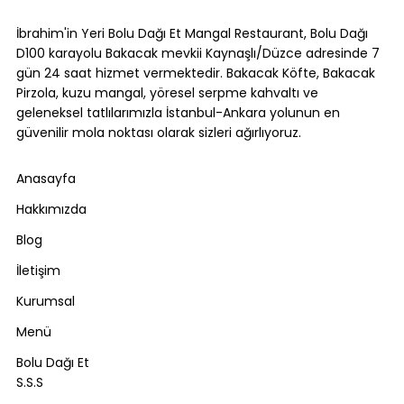
Bolu Dağı Turu Mola Yemek Rehberi:
Nerede Durulur, Ne Yenir? [2026]
İbrahim'in Yeri Bolu Dağı Et Mangal Restaurant, Bolu Dağı
D100 karayolu Bakacak mevkii Kaynaşlı/Düzce adresinde 7
gün 24 saat hizmet vermektedir. Bakacak Köfte, Bakacak
Pirzola, kuzu mangal, yöresel serpme kahvaltı ve
geleneksel tatlılarımızla İstanbul-Ankara yolunun en
güvenilir mola noktası olarak sizleri ağırlıyoruz.
Anasayfa
Hakkımızda
Blog
İletişim
Kurumsal
Menü
Bolu Dağı Et
S.S.S