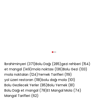
371 yazı
285 yazı
154 yazı
İbrahiminyeri
(371)
Bolu Dağı
(285)
gezi rehberi
(154)
149 yazı
136 yazı
133 yazı
et mangal
(149)
mola noktası
(136)
Bolu Gezi
(133)
124 yazı
119 yazı
mola noktaları
(124)
Yemek Tarifleri
(119)
118 yazı
101 yazı
yol üzeri restoran
(118)
bolu dağı mola
(101)
85 yazı
81 yazı
Bolu Gezilecek Yerler
(85)
Bolu Yemek
(81)
78 yazı
74 yazı
Bolu Dağı et mangal
(78)
Et Mangal Mola
(74)
62 yazı
Mangal Tarifleri
(62)