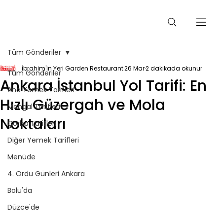
Tüm Gönderiler
İbrahim'in Yeri Garden Restaurant
26 Mar
2 dakikada okunur
Tüm Gönderiler
Ankara İstanbul Yol Tarifi: En
Ana Yemek Tarifleri
Hızlı Güzergah ve Mola
Mangal Tarifleri
Noktaları
Çorba Tarifleri
Diğer Yemek Tarifleri
Menüde
4. Ordu Günleri Ankara
Bolu'da
Düzce'de