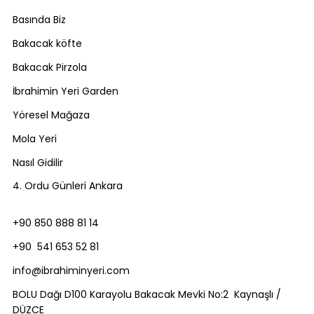
Basında Biz
Bakacak köfte
Bakacak Pirzola
İbrahimin Yeri Garden
Yöresel Mağaza
Mola Yeri
Nasıl Gidilir
4. Ordu Günleri Ankara
+90 850 888 81 14
+90 541 653 52 81
info@ibrahiminyeri.com
BOLU Dağı D100 Karayolu Bakacak Mevki No:2 Kaynaşlı /
DÜZCE