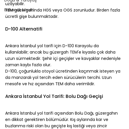
uzayabilir.
Bakacak Mevkii
TEM güzergahında HGS veya OGS zorunludur. Birden fazla 
ücretli gişe bulunmaktadır.
⠀
D-100 Alternatifi
⠀
Ankara İstanbul yol tarifi için D-100 Karayolu da 
kullanılabilir; ancak bu güzergah TEM'e kıyasla çok daha 
uzun sürmektedir. Şehir içi geçişler ve kavşaklar nedeniyle 
zaman kaybı fazla olur.
D-100, çoğunlukla otoyol ücretinden kaçınmak isteyen ya 
da manzaralı yol tercih eden sürücülerin tercihi. Uzun 
mesafe ve hız açısından TEM daha verimlidir.
⠀
Ankara İstanbul Yol Tarifi: Bolu Dağı Geçişi
⠀
Ankara İstanbul yol tarifi açısından Bolu Dağı, güzergahın 
en dikkat gerektiren bölümüdür. Kış aylarında kar ve 
buzlanma riski olan bu geçişte kış lastiği veya zincir 