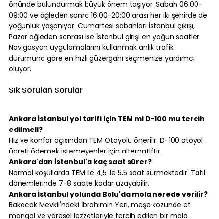
önünde bulundurmak büyük önem taşıyor. Sabah 06:00-
09:00 ve öğleden sonra 16:00-20:00 arası her iki şehirde de 
yoğunluk yaşanıyor. Cumartesi sabahları İstanbul çıkışı, 
Pazar öğleden sonrası ise İstanbul girişi en yoğun saatler.
Navigasyon uygulamalarını kullanmak anlık trafik 
durumuna göre en hızlı güzergahı seçmenize yardımcı 
oluyor.
⠀
Sık Sorulan Sorular
⠀
Ankara İstanbul yol tarifi için TEM mi D-100 mu tercih 
edilmeli?
Hız ve konfor açısından TEM Otoyolu önerilir. D-100 otoyol 
ücreti ödemek istemeyenler için alternatiftir.
Ankara'dan İstanbul'a kaç saat sürer?
Normal koşullarda TEM ile 4,5 ile 5,5 saat sürmektedir. Tatil 
dönemlerinde 7-8 saate kadar uzayabilir.
Ankara İstanbul yolunda Bolu'da mola nerede verilir?
Bakacak Mevkii'ndeki İbrahimin Yeri, meşe közünde et 
mangal ve yöresel lezzetleriyle tercih edilen bir mola 