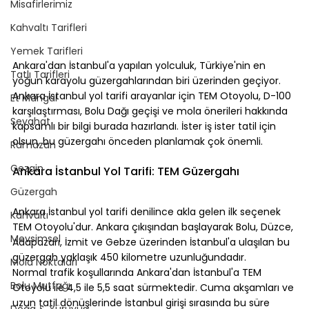
Misafirlerimiz
Kahvaltı Tarifleri
Yemek Tarifleri
Ankara'dan İstanbul'a yapılan yolculuk, Türkiye'nin en 
Tatlı Tarifleri
yoğun karayolu güzergahlarından biri üzerinden geçiyor. 
Ankara İstanbul yol tarifi arayanlar için TEM Otoyolu, D-100 
Et Mangal
karşılaştırması, Bolu Dağı geçişi ve mola önerileri hakkında 
Seyahat
kapsamlı bir bilgi burada hazırlandı. İster iş ister tatil için 
olsun, bu güzergahı önceden planlamak çok önemli.
Ramazan
⠀
Gezgin
Ankara İstanbul Yol Tarifi: TEM Güzergahı
Güzergah
⠀
Ankara İstanbul yol tarifi denilince akla gelen ilk seçenek 
Kahvaltı
TEM Otoyolu'dur. Ankara çıkışından başlayarak Bolu, Düzce, 
Mevsimsel
Adapazarı, İzmit ve Gebze üzerinden İstanbul'a ulaşılan bu 
güzergah yaklaşık 450 kilometre uzunluğundadır.
Mola Noktaları
Normal trafik koşullarında Ankara'dan İstanbul'a TEM 
Bolu Mutfağı
Otoyolu ile 4,5 ile 5,5 saat sürmektedir. Cuma akşamları ve 
uzun tatil dönüşlerinde İstanbul girişi sırasında bu süre 
Doğa & Yürüyüş