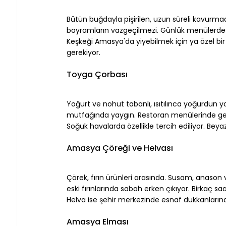
⠀
Bütün buğdayla pişirilen, uzun süreli kavurm
bayramların vazgeçilmezi. Günlük menülerde
Keşkeği Amasya'da yiyebilmek için ya özel bi
gerekiyor.
⠀
Toyga Çorbası
⠀
Yoğurt ve nohut tabanlı, ısıtılınca yoğurdun 
mutfağında yaygın. Restoran menülerinde genel
Soğuk havalarda özellikle tercih ediliyor. Bey
⠀
Amasya Çöreği ve Helvası
⠀
Çörek, fırın ürünleri arasında. Susam, anason 
eski fırınlarında sabah erken çıkıyor. Birkaç saa
Helva ise şehir merkezinde esnaf dükkanlarında 
⠀
Amasya Elması