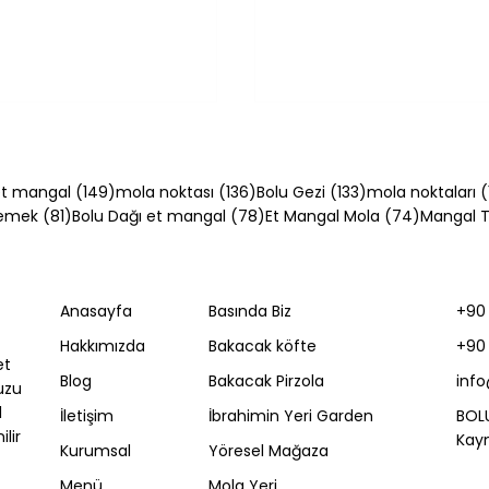
54 yazı
149 yazı
136 yazı
133 yazı
t mangal
(149)
mola noktası
(136)
Bolu Gezi
(133)
mola noktaları
(
81 yazı
78 yazı
74 yazı
Yemek
(81)
Bolu Dağı et mangal
(78)
Et Mangal Mola
(74)
Mangal Ta
Anasayfa
Basında Biz
+90 
ğı Turu Mola
Akçakoca Deniz Rehb
Hakkımızda
Bakacak köfte
+90 
Rehberi: Nerede
[2026]: Plajlar, Sezon
et
, Ne Yenir? [2026]
Takvimi ve Gezi Planı
Blog
Bakacak Pirzola
inf
uzu
l
İletişim
İbrahimin Yeri Garden
BOL
lir
Kayn
Kurumsal
Yöresel Mağaza
Menü
Mola Yeri