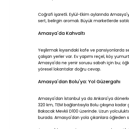
⠀
Coğrafi işaretli. Eylül-Ekim aylarında Amasya'y
sert, belirgin aromalı. Büyük marketlerde satı
⠀
Amasya'da Kahvaltı
⠀
Yeşilırmak kıyısındaki kafe ve pansiyonlarda se
çalışan yerler var. Ev yapımı reçel, köy yumurta
Amasya'da ne yenir sorusu sabah için bu; öğle
yöresel lokantalar doğru cevap.
⠀
Amasya'dan Bolu'ya: Yol Güzergahı
⠀
Amasya'dan İstanbul ya da Ankara'ya dönerken 
320 km, TEM bağlantısıyla Bolu çıkışına kadar gi
Bakacak Mevkii D100 üzerinde. Uzun yolculukta
burada. Amasya'dan yola çıkanlara öğleden so
⠀