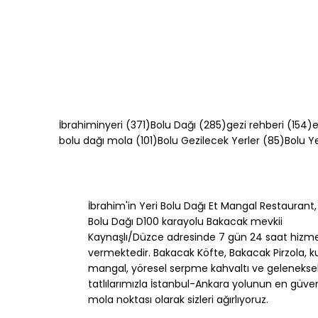
371 yazı
285 yazı
1
İbrahiminyeri
(371)
Bolu Dağı
(285)
gezi rehberi
(154)
e
101 yazı
85 yazı
bolu dağı mola
(101)
Bolu Gezilecek Yerler
(85)
Bolu 
İbrahim'in Yeri Bolu Dağı Et Mangal Restaurant,
Bolu Dağı Hafta Sonu
Bolu Da
Bolu Dağı D100 karayolu Bakacak mevkii
Rehberi: 2 Günde 7
Yemek 
Kaynaşlı/Düzce adresinde 7 gün 24 saat hizm
Aktivite [2026]
Durulur
vermektedir. Bakacak Köfte, Bakacak Pirzola, k
mangal, yöresel serpme kahvaltı ve gelenekse
tatlılarımızla İstanbul-Ankara yolunun en güveni
mola noktası olarak sizleri ağırlıyoruz.