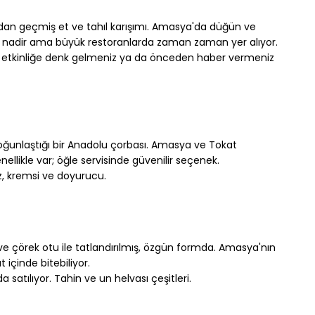
adan geçmiş et ve tahıl karışımı. Amasya'da düğün ve 
 nadir ama büyük restoranlarda zaman zaman yer alıyor.
r etkinliğe denk gelmeniz ya da önceden haber vermeniz 
yoğunlaştığı bir Anadolu çorbası. Amasya ve Tokat 
likle var; öğle servisinde güvenilir seçenek.
az, kremsi ve doyurucu.
ve çörek otu ile tatlandırılmış, özgün formda. Amasya'nın 
t içinde bitebiliyor.
satılıyor. Tahin ve un helvası çeşitleri.