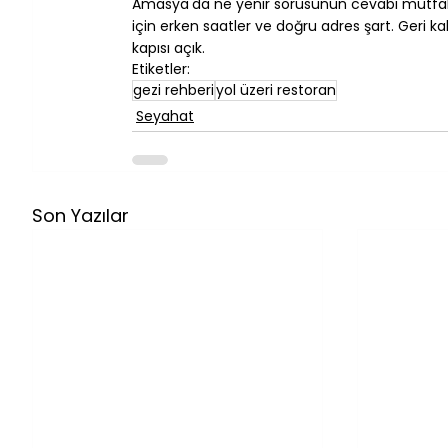
Amasya'da ne yenir sorusunun cevabı mutfak t
için erken saatler ve doğru adres şart. Geri ka
kapısı açık.
Etiketler:
gezi rehberi
yol üzeri restoran
Seyahat
Son Yazılar