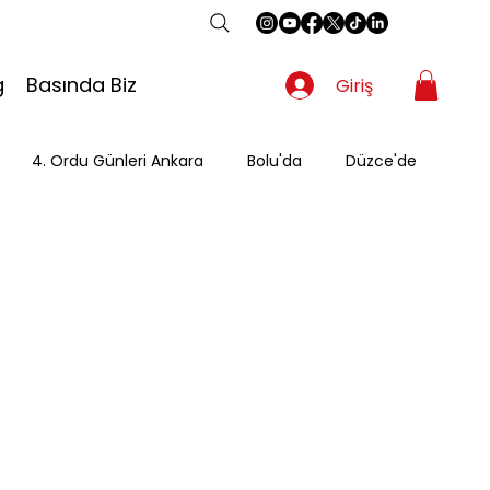
g
Basında Biz
Giriş
4. Ordu Günleri Ankara
Bolu'da
Düzce'de
Gezgin
Güzergah
Kahvaltı
Mevsimsel