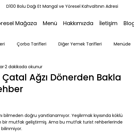
k
D100 Bolu Dağı Et Mangal ve Yöresel Kahvaltının Adresi
öresel Mağaza
Menü
Hakkımızda
İletişim
Blo
eri
Çorba Tarifleri
Diğer Yemek Tarifleri
Menüde
ar
2 dakikada okunur
ri
Tatlı Tarifleri
Et Mangal
Seyahat
Ramazan
 Çatal Ağzı Dönerden Bakla
ehber
Bakacak Mevkii
 bilmeden doğru yanıtlanamıyor. Yeşilırmak kıyısında köklü 
ün bir mutfak geliştirmiş. Ama bu mutfak turist rehberlerinde 
 bilinmiyor.