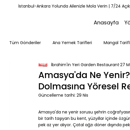
İstanbul-Ankara Yolunda Ailenizle Mola Verin | 7/24 Açı
Anasayfa
Y
Tüm Gönderiler
Ana Yemek Tarifleri
Mangal Tarifl
İbrahim'in Yeri Garden Restaurant
27 M
Misafirlerimiz
Kahvaltı Tarifleri
Yemek Tarifle
Amasya'da Ne Yenir?
Dolmasına Yöresel R
Mola Noktaları
Bolu Mutfağı
Doğa & Yürüyüş
Güncelleme tarihi:
29 Nis
⠀
Amasya'da ne yenir sorusu şehrin coğrafyasını
bir tarih taşıyan bu kent, yüzyıllar içinde özg
pek az yer alıyor. Çatal ağzı döner dışında pek