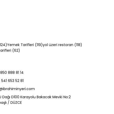
124 yazı
119 yazı
118 yazı
124)
Yemek Tarifleri
(119)
yol üzeri restoran
(118)
62 yazı
rifleri
(62)
850 888 81 14
eri
541 653 52 81
o@ibrahiminyeri.com
U Dağı D100 Karayolu Bakacak Mevki No:2
aşlı / DÜZCE