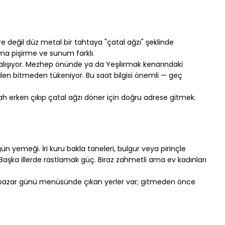
e değil düz metal bir tahtaya "çatal ağzı" şeklinde 
ma pişirme ve sunum farklı.
lışıyor. Mezhep önünde ya da Yeşilırmak kenarındaki 
ğlen bitmeden tükeniyor. Bu saat bilgisi önemli — geç 
h erken çıkıp çatal ağzı döner için doğru adrese gitmek.
yemeği. İri kuru bakla taneleri, bulgur veya pirinçle 
 Başka illerde rastlamak güç. Biraz zahmetli ama ev kadınları 
 pazar günü menüsünde çıkan yerler var; gitmeden önce 