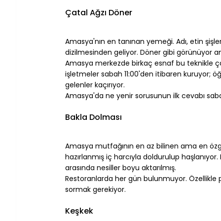
⠀
Çatal Ağzı Döner
⠀
Amasya'nın en tanınan yemeği. Adı, etin şişler
dizilmesinden geliyor. Döner gibi görünüyor a
Amasya merkezde birkaç esnaf bu teknikle ça
işletmeler sabah 11:00'den itibaren kuruyor; ö
gelenler kaçırıyor.
Amasya'da ne yenir sorusunun ilk cevabı saba
⠀
Bakla Dolması
⠀
Amasya mutfağının en az bilinen ama en özgün 
hazırlanmış iç harcıyla doldurulup haşlanıyor.
arasında nesiller boyu aktarılmış.
Restoranlarda her gün bulunmuyor. Özellikle
sormak gerekiyor.
⠀
Keşkek