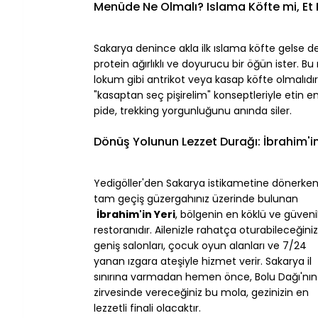
Menüde Ne Olmalı? Islama Köfte mi, Et
Sakarya denince akla ilk ıslama köfte gelse de
protein ağırlıklı ve doyurucu bir öğün ister. 
lokum gibi antrikot veya kasap köfte olmalıdır. 
"kasaptan seç pişirelim" konseptleriyle etin 
pide, trekking yorgunluğunu anında siler.
Dönüş Yolunun Lezzet Durağı: İbrahim'in
Yedigöller'den Sakarya istikametine dönerken
tam geçiş güzergahınız üzerinde bulunan
İbrahim'in Yeri
, bölgenin en köklü ve güvenil
restoranıdır. Ailenizle rahatça oturabileceğiniz
geniş salonları, çocuk oyun alanları ve 7/24 
yanan ızgara ateşiyle hizmet verir. Sakarya il 
sınırına varmadan hemen önce, Bolu Dağı'nın
zirvesinde vereceğiniz bu mola, gezinizin en 
lezzetli finali olacaktır.