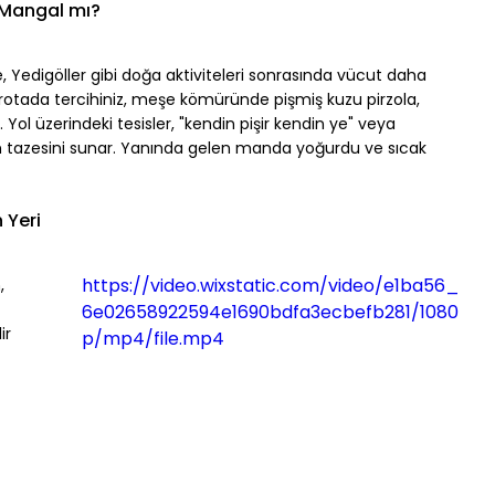
 Mangal mı?
, Yedigöller gibi doğa aktiviteleri sonrasında vücut daha 
Bu rotada tercihiniz, meşe kömüründe pişmiş kuzu pirzola, 
Yol üzerindeki tesisler, "kendin pişir kendin ye" veya 
en tazesini sunar. Yanında gelen manda yoğurdu ve sıcak 
 Yeri
https://video.wixstatic.com/video/e1ba56_
, 
6e02658922594e1690bdfa3ecbefb281/1080
ir 
p/mp4/file.mp4
 
 