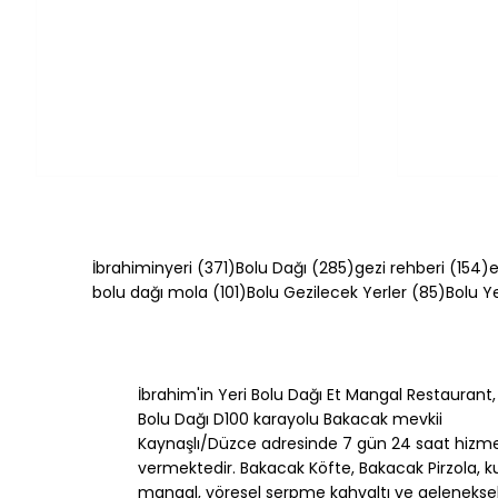
371 yazı
285 yazı
1
İbrahiminyeri
(371)
Bolu Dağı
(285)
gezi rehberi
(154)
e
101 yazı
85 yazı
bolu dağı mola
(101)
Bolu Gezilecek Yerler
(85)
Bolu 
İbrahim'in Yeri Bolu Dağı Et Mangal Restaurant,
Melengiç Nedir? Bolu
Akçako
Bolu Dağı D100 karayolu Bakacak mevkii
Ormanlarından Gelen
Yerler:
Kaynaşlı/Düzce adresinde 7 gün 24 saat hizm
Doğal Kahve ve Sabun
Ucunda
vermektedir. Bakacak Köfte, Bakacak Pirzola, k
Ağacı
mangal, yöresel serpme kahvaltı ve gelenekse