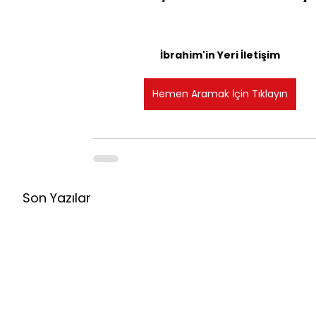
İbrahim'in Yeri İletişim
Hemen Aramak İçin Tıklayın
Son Yazılar