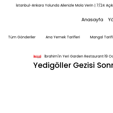
İstanbul-Ankara Yolunda Ailenizle Mola Verin | 7/24 Açı
Anasayfa
Y
Tüm Gönderiler
Ana Yemek Tarifleri
Mangal Tarifl
İbrahim'in Yeri Garden Restaurant
19 O
Misafirlerimiz
Kahvaltı Tarifleri
Yemek Tarifle
Yedigöller Gezisi So
Mola Noktaları
Bolu Mutfağı
Doğa & Yürüyüş