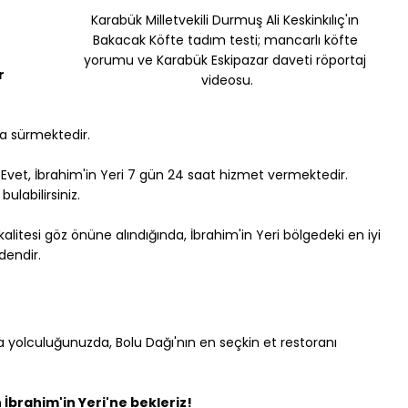
Karabük Milletvekili Durmuş Ali Keskinkılıç'ın 
Bakacak Köfte tadım testi; mancarlı köfte 
yorumu ve Karabük Eskipazar daveti röportaj 
r 
videosu.
ka sürmektedir.
 Evet, İbrahim'in Yeri 7 gün 24 saat hizmet vermektedir. 
ulabilirsiniz.
litesi göz önüne alındığında, İbrahim'in Yeri bölgedeki en iyi 
dendir.
 yolculuğunuzda, Bolu Dağı'nın en seçkin et restoranı 
 İbrahim'in Yeri'ne bekleriz!