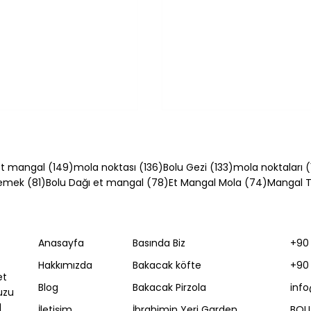
54 yazı
149 yazı
136 yazı
133 yazı
t mangal
(149)
mola noktası
(136)
Bolu Gezi
(133)
mola noktaları
(
81 yazı
78 yazı
74 yazı
Yemek
(81)
Bolu Dağı et mangal
(78)
Et Mangal Mola
(74)
Mangal Ta
Anasayfa
Basında Biz
+90 
ca Gezilecek
Gerede Nerede? D-10
Hakkımızda
Bakacak köfte
+90 
 Karadeniz'in Batı
TEM Üzerinde Mola Re
et
 Ne Var?
Blog
Bakacak Pirzola
inf
uzu
l
İletişim
İbrahimin Yeri Garden
BOL