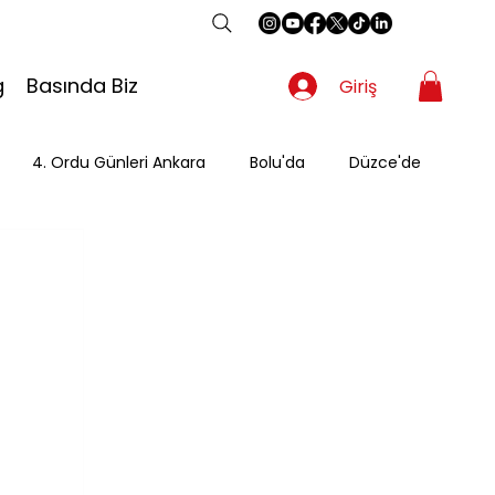
g
Basında Biz
Giriş
4. Ordu Günleri Ankara
Bolu'da
Düzce'de
Gezgin
Güzergah
Kahvaltı
Mevsimsel