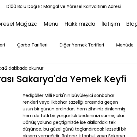
k
D100 Bolu Dağı Et Mangal ve Yöresel Kahvaltının Adresi
öresel Mağaza
Menü
Hakkımızda
İletişim
Blo
eri
Çorba Tarifleri
Diğer Yemek Tarifleri
Menüde
ca
2 dakikada okunur
ri
Tatlı Tarifleri
Et Mangal
Seyahat
Ramazan
nrası Sakarya'da Yemek Keyfi
Bakacak Mevkii
Yedigöller Milli Parkı'nın büyüleyici sonbahar 
renkleri veya ilkbahar tazeliği arasında geçen 
uzun bir günün ardından, hem zihniniz dinlenmiş 
hem de tatlı bir yorgunluk bedeninizi sarmış olur. 
Dönüş yoluna geçtiğinizde ise akıllardaki tek 
düşünce, bu güzel günü taçlandıracak lezzetli bir 
akşam yemeğidir. Rotanız İstanbul veya Sakarya 