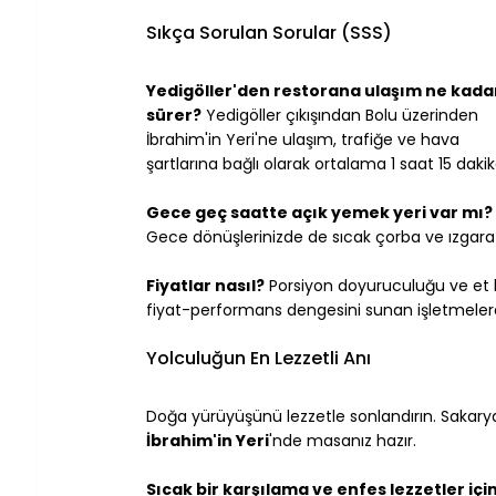
Sıkça Sorulan Sorular (SSS)
Yedigöller'den restorana ulaşım ne kada
sürer?
 Yedigöller çıkışından Bolu üzerinden 
İbrahim'in Yeri'ne ulaşım, trafiğe ve hava 
şartlarına bağlı olarak ortalama 1 saat 15 daki
Gece geç saatte açık yemek yeri var mı?
Gece dönüşlerinizde de sıcak çorba ve ızgara b
Fiyatlar nasıl?
 Porsiyon doyuruculuğu ve et ka
fiyat-performans dengesini sunan işletmeler
Yolculuğun En Lezzetli Anı
Doğa yürüyüşünü lezzetle sonlandırın. Sakarya
İbrahim'in Yeri
'nde masanız hazır.
Sıcak bir karşılama ve enfes lezzetler için