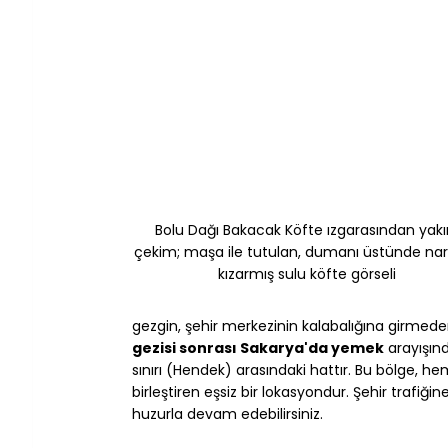
Bolu Dağı Bakacak Köfte ızgarasından yakı
çekim; maşa ile tutulan, dumanı üstünde nar 
kızarmış sulu köfte görseli
gezgin, şehir merkezinin kalabalığına girmeden,
gezisi sonrası Sakarya'da yemek
 arayışınd
sınırı (Hendek) arasındaki hattır. Bu bölge, h
birleştiren eşsiz bir lokasyondur. Şehir trafiğ
huzurla devam edebilirsiniz.