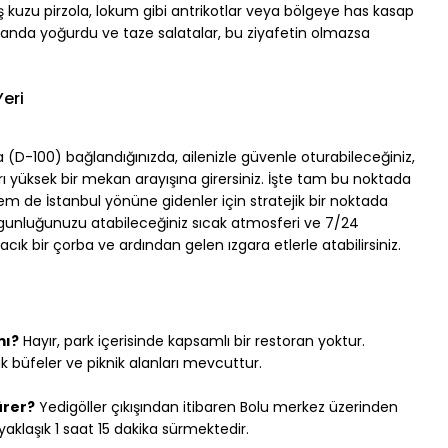
 kuzu pirzola, lokum gibi antrikotlar veya bölgeye has kasap 
manda yoğurdu ve taze salatalar, bu ziyafetin olmazsa 
Yeri
a (D-100) bağlandığınızda, ailenizle güvenle oturabileceğiniz, 
 yüksek bir mekan arayışına girersiniz. İşte tam bu noktada 
m de İstanbul yönüne gidenler için stratejik bir noktada 
rgunluğunuzu atabileceğiniz sıcak atmosferi ve 7/24 
sıcacık bir çorba ve ardından gelen ızgara etlerle atabilirsiniz.
mı?
 Hayır, park içerisinde kapsamlı bir restoran yoktur. 
k büfeler ve piknik alanları mevcuttur.
ürer?
 Yedigöller çıkışından itibaren Bolu merkez üzerinden 
aklaşık 1 saat 15 dakika sürmektedir.