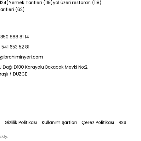
124 yazı
119 yazı
118 yazı
124)
Yemek Tarifleri
(119)
yol üzeri restoran
(118)
62 yazı
rifleri
(62)
850 888 81 14
0 ve
541 653 52 81
hberi
o@ibrahiminyeri.com
U Dağı D100 Karayolu Bakacak Mevki No:2
aşlı / DÜZCE
K
Gizlilik Politikası
Kullanım Şartları
Çerez Politikası
RSS
akfy
.