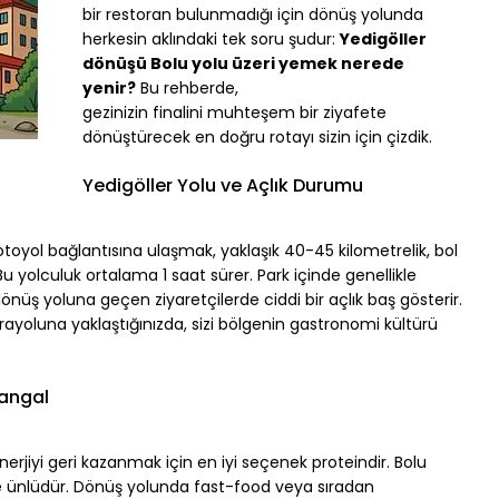
bir restoran bulunmadığı için dönüş yolunda 
herkesin aklındaki tek soru şudur: 
Yedigöller 
dönüşü Bolu yolu üzeri yemek nerede 
yenir?
 Bu rehberde, 
gezinizin finalini muhteşem bir ziyafete 
dönüştürecek en doğru rotayı sizin için çizdik.
Yedigöller Yolu ve Açlık Durumu
otoyol bağlantısına ulaşmak, yaklaşık 40-45 kilometrelik, bol 
 Bu yolculuk ortalama 1 saat sürer. Park içinde genellikle 
üş yoluna geçen ziyaretçilerde ciddi bir açlık baş gösterir. 
yoluna yaklaştığınızda, sizi bölgenin gastronomi kültürü 
Mangal
erjiyi geri kazanmak için en iyi seçenek proteindir. Bolu 
yle ünlüdür. Dönüş yolunda fast-food veya sıradan 