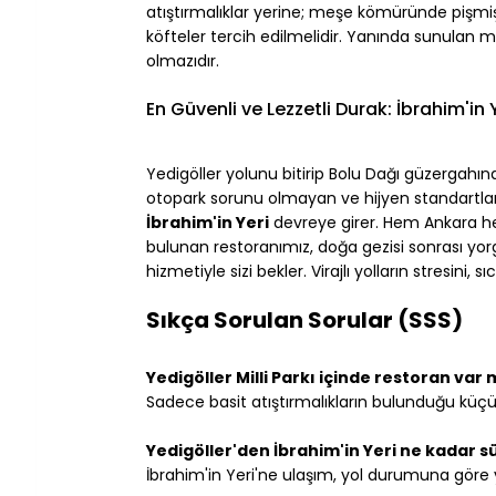
atıştırmalıklar yerine; meşe kömüründe pişmiş
köfteler tercih edilmelidir. Yanında sunulan 
olmazıdır.
En Güvenli ve Lezzetli Durak: İbrahim'in 
Yedigöller yolunu bitirip Bolu Dağı güzergahın
otopark sorunu olmayan ve hijyen standartları
İbrahim'in Yeri
 devreye girer. Hem Ankara he
bulunan restoranımız, doğa gezisi sonrası yo
hizmetiyle sizi bekler. Virajlı yolların stresini, 
Sıkça Sorulan Sorular (SSS)
Yedigöller Milli Parkı içinde restoran var 
Sadece basit atıştırmalıkların bulunduğu küçü
Yedigöller'den İbrahim'in Yeri ne kadar s
İbrahim'in Yeri'ne ulaşım, yol durumuna göre y