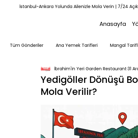
İstanbul-Ankara Yolunda Ailenizle Mola Verin | 7/24 Açı
Anasayfa
Y
Tüm Gönderiler
Ana Yemek Tarifleri
Mangal Tarifl
İbrahim'in Yeri Garden Restaurant
31 A
Misafirlerimiz
Kahvaltı Tarifleri
Yemek Tarifle
Yedigöller Dönüşü Bo
Mola Verilir?
Mola Noktaları
Bolu Mutfağı
Doğa & Yürüyüş