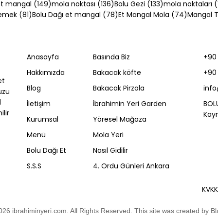
54 yazı
149 yazı
136 yazı
133 yazı
t mangal
(149)
mola noktası
(136)
Bolu Gezi
(133)
mola noktaları
(
81 yazı
78 yazı
74 yazı
Yemek
(81)
Bolu Dağı et mangal
(78)
Et Mangal Mola
(74)
Mangal Ta
Anasayfa
Basında Biz
+90 
ca Gezilecek
Gerede Nerede? D-10
Hakkımızda
Bakacak köfte
+90 
 Karadeniz'in Batı
TEM Üzerinde Mola Re
et
 Ne Var?
Blog
Bakacak Pirzola
inf
uzu
l
İletişim
İbrahimin Yeri Garden
BOL
lir
Kayn
Kurumsal
Yöresel Mağaza
Menü
Mola Yeri
Bolu Dağı Et
Nasıl Gidilir
S.S.S
4. Ordu Günleri Ankara
KVK
026
ibrahiminyeri.com
. All Rights Reserved. This site was created by
Bl