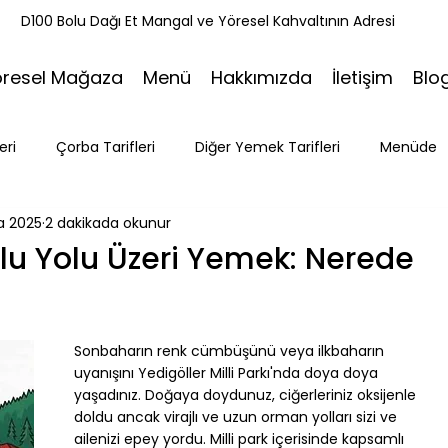
k
D100 Bolu Dağı Et Mangal ve Yöresel Kahvaltının Adresi
öresel Mağaza
Menü
Hakkımızda
İletişim
Blo
eri
Çorba Tarifleri
Diğer Yemek Tarifleri
Menüde
ra 2025
2 dakikada okunur
ri
Tatlı Tarifleri
Et Mangal
Seyahat
Ramazan
lu Yolu Üzeri Yemek: Nerede
Bakacak Mevkii
Sonbaharın renk cümbüşünü veya ilkbaharın 
uyanışını Yedigöller Milli Parkı'nda doya doya 
yaşadınız. Doğaya doydunuz, ciğerleriniz oksijenle 
doldu ancak virajlı ve uzun orman yolları sizi ve 
ailenizi epey yordu. Milli park içerisinde kapsamlı 