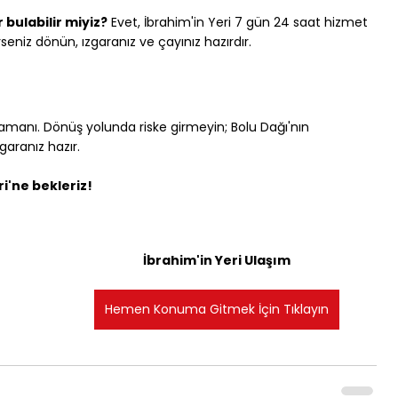
bulabilir miyiz?
 Evet, İbrahim'in Yeri 7 gün 24 saat hizmet 
seniz dönün, ızgaranız ve çayınız hazırdır.
l zamanı. Dönüş yolunda riske girmeyin; Bolu Dağı'nın 
garanız hazır.
ri'ne bekleriz!
İbrahim'in Yeri Ulaşım
Hemen Konuma Gitmek İçin Tıklayın