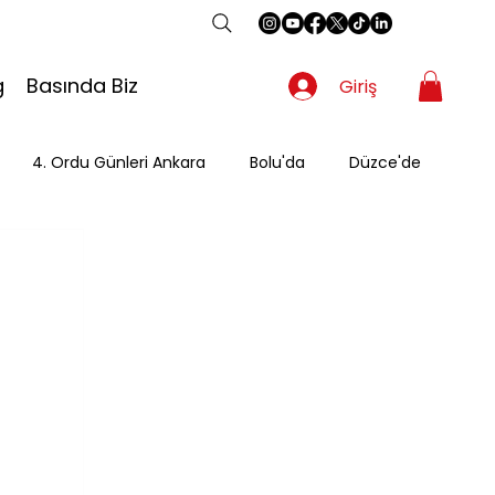
g
Basında Biz
Giriş
4. Ordu Günleri Ankara
Bolu'da
Düzce'de
Gezgin
Güzergah
Kahvaltı
Mevsimsel