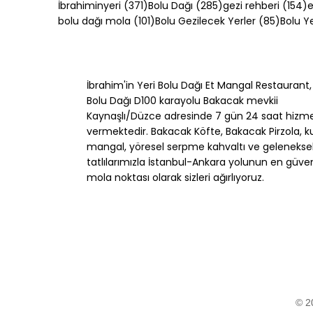
371 yazı
285 yazı
1
İbrahiminyeri
(371)
Bolu Dağı
(285)
gezi rehberi
(154)
e
101 yazı
85 yazı
bolu dağı mola
(101)
Bolu Gezilecek Yerler
(85)
Bolu 
İbrahim'in Yeri Bolu Dağı Et Mangal Restaurant,
Melengiç Nedir? Bolu
Akçako
Bolu Dağı D100 karayolu Bakacak mevkii
Ormanlarından Gelen
Yerler:
Kaynaşlı/Düzce adresinde 7 gün 24 saat hizm
Doğal Kahve ve Sabun
Ucunda
vermektedir. Bakacak Köfte, Bakacak Pirzola, k
Ağacı
mangal, yöresel serpme kahvaltı ve gelenekse
tatlılarımızla İstanbul-Ankara yolunun en güveni
mola noktası olarak sizleri ağırlıyoruz.
© 2