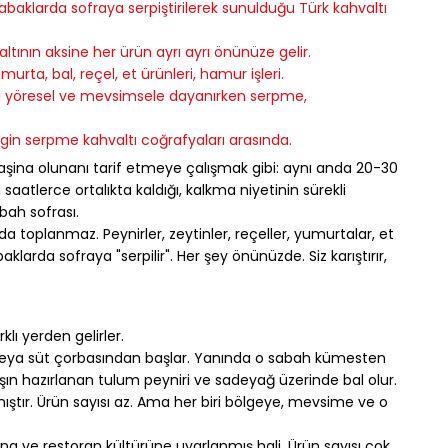
baklarda sofraya serpiştirilerek sunulduğu Türk kahvaltı 
tının aksine her ürün ayrı ayrı önünüze gelir.
urta, bal, reçel, et ürünleri, hamur işleri.
fra yöresel ve mevsimsele dayanırken serpme, 
gin serpme kahvaltı coğrafyaları arasında.
aşina olunanı tarif etmeye çalışmak gibi: aynı anda 20-30 
 saatlerce ortalıkta kaldığı, kalkma niyetinin sürekli 
bah sofrası.
 toplanmaz. Peynirler, zeytinler, reçeller, yumurtalar, et 
aklarda sofraya "serpilir". Her şey önünüzde. Siz karıştırır, 
rklı yerden gelirler.
veya süt çorbasından başlar. Yanında o sabah kümesten 
ın hazırlanan tulum peyniri ve sadeyağ üzerinde bal olur. 
ıştır. Ürün sayısı az. Ama her biri bölgeye, mevsime ve o 
a ve restoran kültürüne uyarlanmış hali. Ürün sayısı çok. 