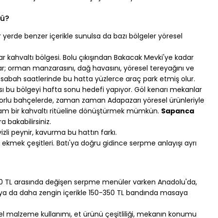
lü?
 yerde benzer içerikle sunulsa da bazı bölgeler yöresel 
ar kahvaltı bölgesi. Bolu çıkışından Bakacak Mevki'ye kadar 
 orman manzarasını, dağ havasını, yöresel tereyağını ve 
 sabah saatlerinde bu hatta yüzlerce araç park etmiş olur.
ası bu bölgeyi hafta sonu hedefi yapıyor. Göl kenarı mekanlar 
ekorlu bahçelerde, zaman zaman Adapazarı yöresel ürünleriyle 
 tam bir kahvaltı ritüeline dönüştürmek mümkün. 
Sapanca 
 bakabilirsiniz.
izli peynir, kavurma bu hattın farkı.
klı ekmek çeşitleri. Batı'ya doğru gidince serpme anlayışı ayrı 
0-600 TL arasında değişen serpme menüler varken Anadolu'da, 
 ya da daha zengin içerikle 150-350 TL bandında masaya 
sel malzeme kullanımı, et ürünü çeşitliliği, mekanın konumu 