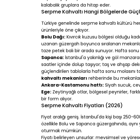
kalabalık gruplara da hitap eder.
Serpme Kahvaltı Hangi Bölgelerde Güç
Türkiye genelinde serpme kahvaltı kültürü her
ürünleriyle öne çıkıyor.
Bolu Dağı:
 Kıvırcık kuzusu bölgesi olduğu kad
uzanan güzergah boyunca sıralanan mekanlar;
taze petek balı bir arada sunuyor. Hafta sonu
Sapanca:
 İstanbul'a yakınlığı ve göl manzar
saatler içinde dolup taşıyor; taş ve ahşap d
güçlendirilen tablolarla hafta sonu molasını
kahvaltı mekanları
 rehberinde bu mekanlara
Ankara-Kastamonu hattı:
 Siyah sucuk, cev
Ege:
 Zeytinyağlı otlar, bölgesel peynirler, far
bir form alıyor.
Serpme Kahvaltı Fiyatları (2026)
Fiyat aralığı geniş. İstanbul'da kişi başı 25
özellikle Bolu ve Sapanca güzergahında, aynı
oturmak mümkün.
Fiyatı belirleyen unsurlar: mevsimsel ve yöre