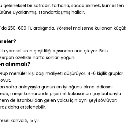
ü geleneksel bir sofradır: tarhana, sacda ekmek, kümesten 
rüne uyarlanmış, standartlaşmış halidir.
ul'da 250-600 TL aralığında. Yöresel malzeme kullanan küçük 
ereler?
yöresel ürün çeşitliliği açısından öne çıkıyor. Bolu 
ergah özellikle hafta sonları yoğun.
on alınmalı?
up menüler kişi başı maliyeti düşürüyor. 4-6 kişilik gruplar 
boyut.
an sofra anlayışıyla günün en iyi öğünü olma iddiasını 
hçede, meşe kömüründe pişen et kokusunun çay buharıyla 
 hem de İstanbul'dan gelen yolcu için aynı şeyi söylüyor: 
az daha ertelenebilir.
sel kahvaltı, 15 yıl