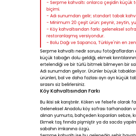
- Serpme kahvaltı: onlarca çeşidin küçük ta
biçimi.
- Adı sunumdan gelir; standart tabak kahval
- Minimum 20 çeşit ürün: peynir, zeytin, yum
- Köy kahvaltısından farkı: geleneksel so
restoranlaşmış versiyondur.
- Bolu Dağı ve Sapanca, Türkiye'nin en zen
Serpme kahvaltı nedir sorusu fotoğraflardan 
küçük tabağın dolu geldiği, ekmek kırıntılarının
ertelendiği ve bir türlü bitmek bilmeyen bir sa
Adı sunumdan geliyor. Ürünler büyük tabaklarda
ürünleri, bal ve daha fazlası ayrı ayrı küçük tab
sırasını siz belirlersiniz.
Köy Kahvaltısından Farkı
Bu ikisi sık karıştırılır. Köken ve felsefe olarak fa
Geleneksel Anadolu köy sofrası tarhanadan 
alınan yumurta, bahçeden koparılan sebze, kış
Ekmek taş fırında pişmiştir ya da sacda yapılm
sabahın imkanına özgü.
Serpme kahvaltı ise bu geleneğin şehir hayatın