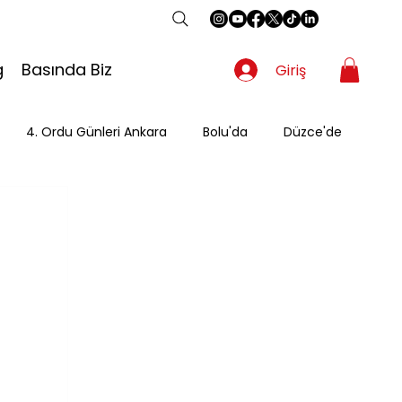
g
Basında Biz
Giriş
4. Ordu Günleri Ankara
Bolu'da
Düzce'de
Gezgin
Güzergah
Kahvaltı
Mevsimsel