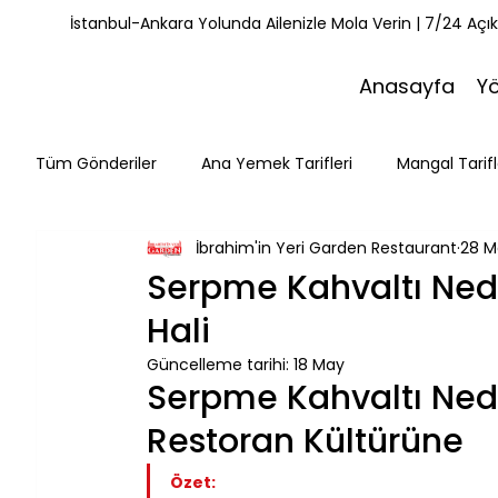
İstanbul-Ankara Yolunda Ailenizle Mola Verin | 7/24 Açı
Anasayfa
Y
Tüm Gönderiler
Ana Yemek Tarifleri
Mangal Tarifl
İbrahim'in Yeri Garden Restaurant
28 M
Misafirlerimiz
Kahvaltı Tarifleri
Yemek Tarifle
Serpme Kahvaltı Nedir
Hali
Mola Noktaları
Bolu Mutfağı
Doğa & Yürüyüş
Güncelleme tarihi:
18 May
Serpme Kahvaltı Nedi
Restoran Kültürüne
Özet: