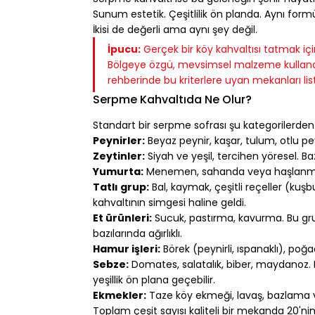
Sunum estetik. Çeşitlilik ön planda. Aynı form
İkisi de değerli ama aynı şey değil.
İpucu:
 Gerçek bir köy kahvaltısı tatmak iç
Bölgeye özgü, mevsimsel malzeme kullanan
rehberinde bu kriterlere uyan mekanları list
Serpme Kahvaltıda Ne Olur?
Standart bir serpme sofrası şu kategorilerden 
Peynirler:
 Beyaz peynir, kaşar, tulum, otlu p
Zeytinler:
 Siyah ve yeşil, tercihen yöresel. B
Yumurta:
 Menemen, sahanda veya haşlanmış. 
Tatlı grup:
 Bal, kaymak, çeşitli reçeller (kuş
kahvaltının simgesi haline geldi.
Et ürünleri:
 Sucuk, pastırma, kavurma. Bu gr
bazılarında ağırlıklı.
Hamur işleri:
 Börek (peynirli, ıspanaklı), poğ
Sebze:
 Domates, salatalık, biber, maydanoz.
yeşillik ön plana geçebilir.
Ekmekler:
 Taze köy ekmeği, lavaş, bazlama v
Toplam çeşit sayısı kaliteli bir mekanda 20'ni