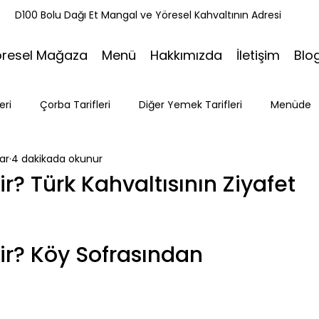
k
D100 Bolu Dağı Et Mangal ve Yöresel Kahvaltının Adresi
öresel Mağaza
Menü
Hakkımızda
İletişim
Blo
eri
Çorba Tarifleri
Diğer Yemek Tarifleri
Menüde
ar
4 dakikada okunur
ri
Tatlı Tarifleri
Et Mangal
Seyahat
Ramazan
? Türk Kahvaltısının Ziyafet
Bakacak Mevkii
r? Köy Sofrasından 