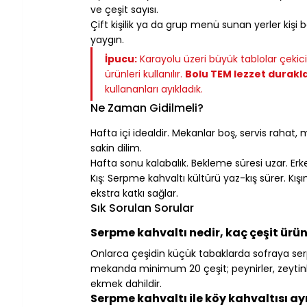
ve çeşit sayısı.
Çift kişilik ya da grup menü sunan yerler kişi
yaygın.
İpucu:
 Karayolu üzeri büyük tablolar çekic
ürünleri kullanılır. 
Bolu TEM lezzet durakla
kullananları ayıkladık.
Ne Zaman Gidilmeli?
Hafta içi idealdir. Mekanlar boş, servis rahat
sakin dilim.
Hafta sonu kalabalık. Bekleme süresi uzar. Erke
Kış: Serpme kahvaltı kültürü yaz-kış sürer. K
ekstra katkı sağlar.
Sık Sorulan Sorular
Serpme kahvaltı nedir, kaç çeşit ürün 
Onlarca çeşidin küçük tabaklarda sofraya serpiş
mekanda minimum 20 çeşit; peynirler, zeytinler
ekmek dahildir.
Serpme kahvaltı ile köy kahvaltısı ay