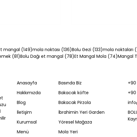
54 yazı
149 yazı
136 yazı
133 yazı
t mangal
(149)
mola noktası
(136)
Bolu Gezi
(133)
mola noktaları
(
81 yazı
78 yazı
74 yazı
Yemek
(81)
Bolu Dağı et mangal
(78)
Et Mangal Mola
(74)
Mangal Ta
Anasayfa
Basında Biz
+90 
ğı Kahvaltı: Serpme
Bolu Dağı Kahvaltı mı
Hakkımızda
Bakacak köfte
+90 
Kahvaltısı mı?
Mangal mı? İkisi Bird
et
Olur mu?
Blog
Bakacak Pirzola
inf
uzu
l
İletişim
İbrahimin Yeri Garden
BOL
lir
Kayn
Kurumsal
Yöresel Mağaza
Menü
Mola Yeri