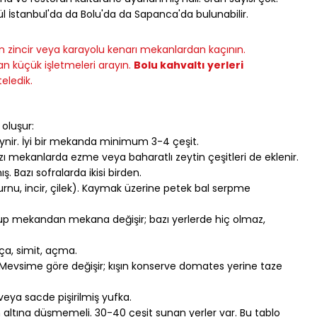
ül İstanbul'da da Bolu'da da Sapanca'da bulunabilir.
in zincir veya karayolu kenarı mekanlardan kaçının. 
 küçük işletmeleri arayın. 
Bolu kahvaltı yerleri
eledik.
oluşur:
eynir. İyi bir mekanda minimum 3-4 çeşit.
azı mekanlarda ezme veya baharatlı zeytin çeşitleri de eklenir.
Bazı sofralarda ikisi birden.
burnu, incir, çilek). Kaymak üzerine petek bal serpme 
up mekandan mekana değişir; bazı yerlerde hiç olmaz, 
aça, simit, açma.
 Mevsime göre değişir; kışın konserve domates yerine taze 
eya sacde pişirilmiş yufka.
n altına düşmemeli. 30-40 çeşit sunan yerler var. Bu tablo 