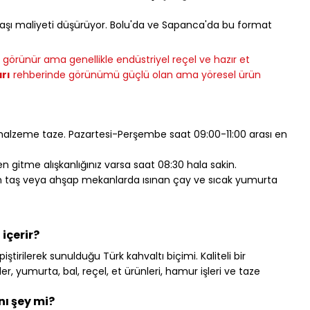
 başı maliyeti düşürüyor. Bolu'da ve Sapanca'da bu format 
i görünür ama genellikle endüstriyel reçel ve hazır et 
rı
 rehberinde görünümü güçlü olan ama yöresel ürün 
, malzeme taze. Pazartesi-Perşembe saat 09:00-11:00 arası en 
n gitme alışkanlığınız varsa saat 08:30 hala sakin.
ışın taş veya ahşap mekanlarda ısınan çay ve sıcak yumurta 
içerir?
tirilerek sunulduğu Türk kahvaltı biçimi. Kaliteli bir 
, yumurta, bal, reçel, et ürünleri, hamur işleri ve taze 
nı şey mi?