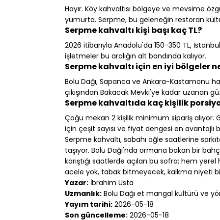
Hayır. Köy kahvaltısı bölgeye ve mevsime özg
yumurta. Serpme, bu geleneğin restoran kültü
Serpme kahvaltı kişi başı kaç TL?
2026 itibarıyla Anadolu'da 150-350 TL, İstanb
işletmeler bu aralığın alt bandında kalıyor.
Serpme kahvaltı için en iyi bölgeler n
Bolu Dağı, Sapanca ve Ankara-Kastamonu hattı 
çıkışından Bakacak Mevki'ye kadar uzanan güz
Serpme kahvaltıda kaç kişilik porsiy
Çoğu mekan 2 kişilik minimum sipariş alıyor. Gr
için çeşit sayısı ve fiyat dengesi en avantajlı 
Serpme kahvaltı, sabahı öğle saatlerine sarkıt
taşıyor. Bolu Dağı'nda ormana bakan bir ba
karıştığı saatlerde açılan bu sofra; hem yerel
acele yok, tabak bitmeyecek, kalkma niyeti bir
Yazar:
 İbrahim Usta
Uzmanlık:
 Bolu Dağı et mangal kültürü ve yöre
Yayım tarihi:
 2026-05-18
Son güncelleme:
 2026-05-18