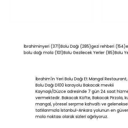
371 yazı
285 yazı
1
İbrahiminyeri
(371)
Bolu Dağı
(285)
gezi rehberi
(154)
e
101 yazı
85 yazı
bolu dağı mola
(101)
Bolu Gezilecek Yerler
(85)
Bolu 
İbrahim'in Yeri Bolu Dağı Et Mangal Restaurant,
Bolu Dağı Kahvaltı Rehberi:
Bolu Da
Bolu Dağı D100 karayolu Bakacak mevkii
Bakacak Mevkii'nde Köy
mi Köy 
Kaynaşlı/Düzce adresinde 7 gün 24 saat hizm
Sofrası [2026]
vermektedir. Bakacak Köfte, Bakacak Pirzola, k
mangal, yöresel serpme kahvaltı ve gelenekse
tatlılarımızla İstanbul-Ankara yolunun en güveni
mola noktası olarak sizleri ağırlıyoruz.