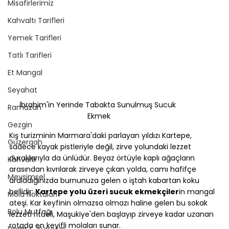
Misafirlerimiz
Kahvaltı Tarifleri
Yemek Tarifleri
Tatlı Tarifleri
Et Mangal
Seyahat
İbrahim'in Yerinde Tabakta Sunulmuş Sucuk 
Ramazan
Ekmek
Gezgin
Kış turizminin Marmara'daki parlayan yıldızı Kartepe, 
Güzergah
sadece kayak pistleriyle değil, zirve yolundaki lezzet 
duraklarıyla da ünlüdür. Beyaz örtüyle kaplı ağaçların 
Kahvaltı
arasından kıvrılarak zirveye çıkan yolda, camı hafifçe 
Mevsimsel
araladığınızda burnunuza gelen o iştah kabartan koku 
bellidir: 
Kartepe yolu üzeri sucuk ekmekçiler
in mangal 
Mola Noktaları
ateşi. Kar keyfinin olmazsa olmazı haline gelen bu sokak 
Bolu Mutfağı
lezzeti ritüeli, Maşukiye'den başlayıp zirveye kadar uzanan 
rotada en keyifli molaları sunar.
Doğa & Yürüyüş