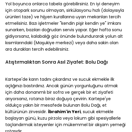
Yol boyunca onlarca tabela görebilirsiniz. En iyi deneyim 
için otopark sorunu olmayan, sirkülasyonu hızlı (dolayısıyla 
ürünleri taze) ve hijyen kurallarına uyan mekanları tercih 
etmelisiniz. Bazı işletmeler "kendin pişir kendin ye" imkanı 
sunarken, bazıları doğrudan servis yapar. Eğer hafta sonu 
gidiyorsanız, kalabalığı göz önünde bulundurarak yolun alt 
kısımlarındaki (Maşukiye merkezi) veya daha sakin olan 
ara durakları tercih edebilirsiniz.
Atıştırmalıktan Sonra Asıl Ziyafet: Bolu Dağı
Kartepe'de karın tadını çıkardınız ve sucuk ekmekle ilk 
açlığınızı bastırdınız. Ancak günün yorgunluğunu atmak 
için daha donanımlı bir sofra ve gerçek bir et ziyafeti 
arıyorsanız, rotanızı biraz doğuya çevirin. Kartepe'ye 
oldukça yakın bir mesafede bulunan Bolu Dağı, et 
kültürünün zirvesidir. 
İbrahim'in Yeri
, sucuk ekmekle 
başlayan günü, kuzu pirzola veya lokum gibi spesiyallerle 
taçlandırmak isteyenler için mükemmel bir akşam yemeği 
rotasıdır.