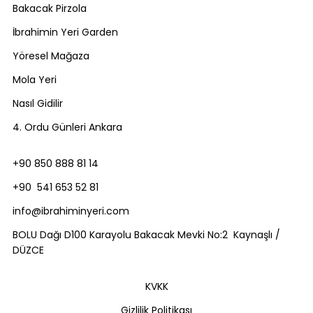
Bakacak Pirzola
İbrahimin Yeri Garden
Yöresel Mağaza
Mola Yeri
Nasıl Gidilir
4. Ordu Günleri Ankara
+90 850 888 81 14
+90 541 653 52 81
info@ibrahiminyeri.com
BOLU Dağı D100 Karayolu Bakacak Mevki No:2 Kaynaşlı /
DÜZCE
KVKK
Gizlilik Politikası