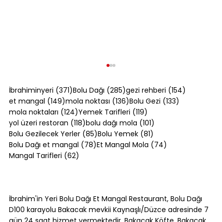
371 yazı
285 yazı
154 yazı
İbrahiminyeri
(371)
Bolu Dağı
(285)
gezi rehberi
(154)
149 yazı
136 yazı
133 yazı
et mangal
(149)
mola noktası
(136)
Bolu Gezi
(133)
124 yazı
119 yazı
mola noktaları
(124)
Yemek Tarifleri
(119)
118 yazı
101 yazı
yol üzeri restoran
(118)
bolu dağı mola
(101)
85 yazı
81 yazı
Bolu Gezilecek Yerler
(85)
Bolu Yemek
(81)
78 yazı
74 yazı
Bolu Dağı et mangal
(78)
Et Mangal Mola
(74)
62 yazı
Mangal Tarifleri
(62)
Akçakoca Gezilecek Yerler:
Karadeniz'in Batı Ucunda Ne Var?
İbrahim'in Yeri Bolu Dağı Et Mangal Restaurant, Bolu Dağı
D100 karayolu Bakacak mevkii Kaynaşlı/Düzce adresinde 7
gün 24 saat hizmet vermektedir. Bakacak Köfte, Bakacak