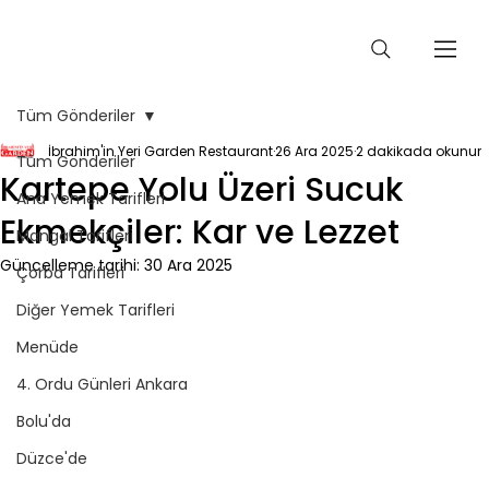
Tüm Gönderiler
İbrahim'in Yeri Garden Restaurant
26 Ara 2025
2 dakikada okunur
Tüm Gönderiler
Kartepe Yolu Üzeri Sucuk
Ana Yemek Tarifleri
Ekmekçiler: Kar ve Lezzet
Mangal Tarifleri
Güncelleme tarihi:
30 Ara 2025
Çorba Tarifleri
Diğer Yemek Tarifleri
Menüde
4. Ordu Günleri Ankara
Bolu'da
Düzce'de