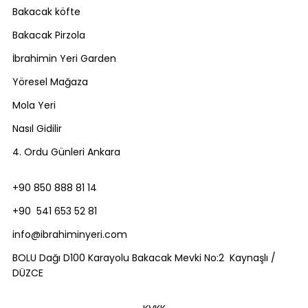
Bakacak köfte
Bakacak Pirzola
İbrahimin Yeri Garden
Yöresel Mağaza
Mola Yeri
Nasıl Gidilir
4. Ordu Günleri Ankara
+90 850 888 81 14
+90 541 653 52 81
info@ibrahiminyeri.com
BOLU Dağı D100 Karayolu Bakacak Mevki No:2 Kaynaşlı /
DÜZCE