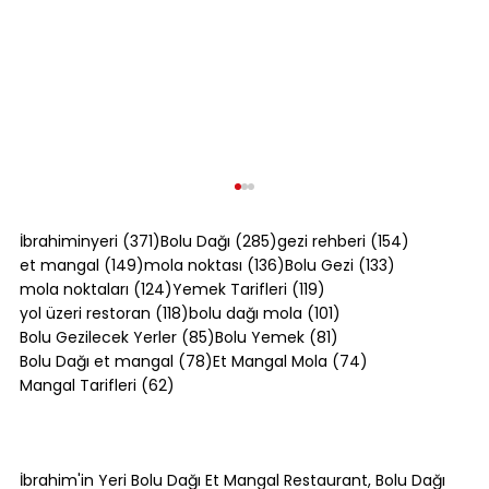
371 yazı
285 yazı
154 yazı
İbrahiminyeri
(371)
Bolu Dağı
(285)
gezi rehberi
(154)
149 yazı
136 yazı
133 yazı
et mangal
(149)
mola noktası
(136)
Bolu Gezi
(133)
124 yazı
119 yazı
mola noktaları
(124)
Yemek Tarifleri
(119)
118 yazı
101 yazı
yol üzeri restoran
(118)
bolu dağı mola
(101)
85 yazı
81 yazı
Bolu Gezilecek Yerler
(85)
Bolu Yemek
(81)
78 yazı
74 yazı
Bolu Dağı et mangal
(78)
Et Mangal Mola
(74)
62 yazı
Mangal Tarifleri
(62)
Akçakoca'dan Bolu'ya Sahilden Dağa
Gezi Rotası
İbrahim'in Yeri Bolu Dağı Et Mangal Restaurant, Bolu Dağı