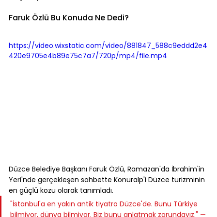
Faruk Özlü Bu Konuda Ne Dedi?
https://video.wixstatic.com/video/881847_588c9eddd2e4
420e9705e4b89e75c7a7/720p/mp4/file.mp4
Düzce Belediye Başkanı Faruk Özlü, Ramazan'da İbrahim'in 
Yeri'nde gerçekleşen sohbette Konuralp'i Düzce turizminin 
en güçlü kozu olarak tanımladı.
"İstanbul'a en yakın antik tiyatro Düzce'de. Bunu Türkiye 
bilmiyor, dünya bilmiyor. Biz bunu anlatmak zorundayız." — 