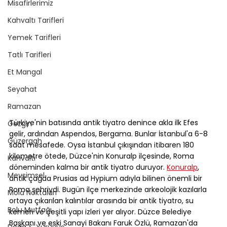
Misafirlerimiz
Kahvaltı Tarifleri
Yemek Tarifleri
Tatlı Tarifleri
Et Mangal
Seyahat
Ramazan
Türkiye'nin batısında antik tiyatro denince akla ilk Efes 
Gezgin
gelir, ardından Aspendos, Bergama. Bunlar İstanbul'a 6-8 
Güzergah
saat mesafede. Oysa İstanbul çıkışından itibaren 180 
kilometre ötede, Düzce'nin Konuralp ilçesinde, Roma 
Kahvaltı
döneminden kalma bir antik tiyatro duruyor. 
Konuralp
, 
Mevsimsel
antik çağda Prusias ad Hypium adıyla bilinen önemli bir 
Roma şehriydi. Bugün ilçe merkezinde arkeolojik kazılarla 
Mola Noktaları
ortaya çıkarılan kalıntılar arasında bir antik tiyatro, su 
Bolu Mutfağı
kemeri ve çeşitli yapı izleri yer alıyor. Düzce Belediye 
Başkanı ve eski Sanayi Bakanı Faruk Özlü, Ramazan'da 
Doğa & Yürüyüş