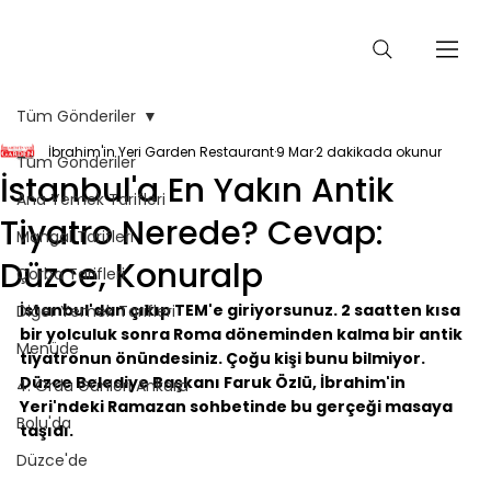
Tüm Gönderiler
İbrahim'in Yeri Garden Restaurant
9 Mar
2 dakikada okunur
Tüm Gönderiler
İstanbul'a En Yakın Antik
Ana Yemek Tarifleri
Tiyatro Nerede? Cevap:
Mangal Tarifleri
Düzce, Konuralp
Çorba Tarifleri
İstanbul'dan çıkıp TEM'e giriyorsunuz. 2 saatten kısa 
Diğer Yemek Tarifleri
bir yolculuk sonra Roma döneminden kalma bir antik 
Menüde
tiyatronun önündesiniz. Çoğu kişi bunu bilmiyor. 
Düzce Belediye Başkanı Faruk Özlü, İbrahim'in 
4. Ordu Günleri Ankara
Yeri'ndeki Ramazan sohbetinde bu gerçeği masaya 
Bolu'da
taşıdı.
Düzce'de