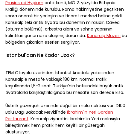
Prusias ad Hypium
 antik kenti, MÖ 2. yüzyılda Bithynia 
Krallığı döneminde kuruldu. Roma hâkimiyetine geçtikten 
sonra önemli bir yerleşim ve ticaret merkezi haline geldi. 
Konuralp'teki antik tiyatro bu dönemin mirasıdır. Cavea 
(oturma bölümü), orkestra alanı ve sahne yapısının 
kalıntıları günümüze ulaşmış durumda. 
Konuralp Müzesi
 bu 
bölgeden çıkarılan eserleri sergiliyor.
İstanbul'dan Ne Kadar Uzak?
TEM Otoyolu üzerinden İstanbul Anadolu yakasından 
Konuralp'e mesafe yaklaşık 180 km. Normal trafik 
koşullarında 1,5-2 saat. Türkiye'nin batısındaki büyük antik 
tiyatrolarla karşılaştırıldığında bu mesafe son derece kısa.
Üstelik güzergah üzerinde doğal bir mola noktası var: D100 
Bolu Dağı Bakacak Mevkii'nde 
İbrahim'in Yeri Garden 
Restaurant
. Konuralp ziyaretini İbrahim'in Yeri molasıyla 
birleştirmek hem pratik hem keyifli bir güzergah 
oluşturuyor.