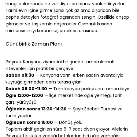
hangi bölümünde ne var diye sorarsanız yönlendiriyorlar.
Tarihi evin içine girme şansı çok az ama dışarıdan bile 
cephe detayları fotoğraf açısından zengin. Özellikle ahşap 
çıkmalar ve taş zemin döşemeler Osmanlı kasaba 
mimarisinin iyi korunmuş örnekleri arasında.
⠀
Günübirlik Zaman Planı
⠀
Göynük Kanyonu ziyaretini bir günde tamamlamak 
isteyenler için pratik bir çerçeve:
Sabah 08:30
 — Kanyona varın, erken saatin avantajıyla 
kuyruğa girmeden cam terasa çıkın.
Sabah 09:00-11:30
 — Tam kanyon parkurunu tamamlayın.
Öğle 12:00-13:00
 — İlçe merkezinde öğle yemeği, tarihi 
çarşı yürüyüşü.
Öğleden sonra 13:30-14:30
 — Şeyh Edebali Türbesi ve 
tarihi yapılar.
Öğleden sonra 15:00
 — Dönüş yolu.
Toplam aktif geçirilen süre 6-7 saat civarı çıkıyor. Ailelerin 
Göynük'te sıklıkla yaptığı hatalardan biri öğle yemeğini 