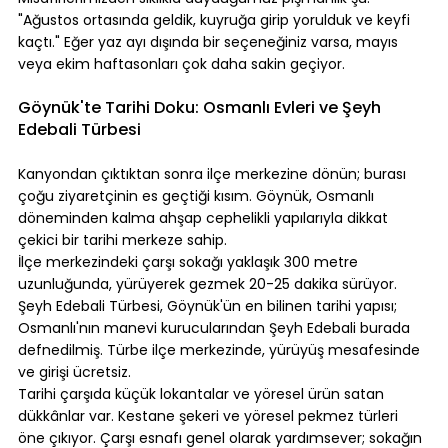
"Ağustos ortasında geldik, kuyruğa girip yorulduk ve keyfi 
kaçtı." Eğer yaz ayı dışında bir seçeneğiniz varsa, mayıs 
veya ekim haftasonları çok daha sakin geçiyor.
⠀
Göynük'te Tarihi Doku: Osmanlı Evleri ve Şeyh 
Edebali Türbesi
⠀
Kanyondan çıktıktan sonra ilçe merkezine dönün; burası 
çoğu ziyaretçinin es geçtiği kısım. Göynük, Osmanlı 
döneminden kalma ahşap cephelikli yapılarıyla dikkat 
çekici bir tarihi merkeze sahip.
İlçe merkezindeki çarşı sokağı yaklaşık 300 metre 
uzunluğunda, yürüyerek gezmek 20-25 dakika sürüyor. 
Şeyh Edebali Türbesi, Göynük'ün en bilinen tarihi yapısı; 
Osmanlı'nın manevi kurucularından Şeyh Edebali burada 
defnedilmiş. Türbe ilçe merkezinde, yürüyüş mesafesinde 
ve girişi ücretsiz.
Tarihi çarşıda küçük lokantalar ve yöresel ürün satan 
dükkânlar var. Kestane şekeri ve yöresel pekmez türleri 
öne çıkıyor. Çarşı esnafı genel olarak yardımsever; sokağın 