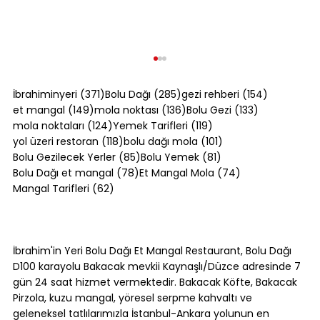
371 yazı
285 yazı
154 yazı
İbrahiminyeri
(371)
Bolu Dağı
(285)
gezi rehberi
(154)
149 yazı
136 yazı
133 yazı
et mangal
(149)
mola noktası
(136)
Bolu Gezi
(133)
124 yazı
119 yazı
mola noktaları
(124)
Yemek Tarifleri
(119)
118 yazı
101 yazı
yol üzeri restoran
(118)
bolu dağı mola
(101)
85 yazı
81 yazı
Bolu Gezilecek Yerler
(85)
Bolu Yemek
(81)
78 yazı
74 yazı
Bolu Dağı et mangal
(78)
Et Mangal Mola
(74)
62 yazı
Mangal Tarifleri
(62)
Bolu Dağı Yol Tarifi: İstanbul ve
Ankara'dan Adım Adım [2026]
İbrahim'in Yeri Bolu Dağı Et Mangal Restaurant, Bolu Dağı
D100 karayolu Bakacak mevkii Kaynaşlı/Düzce adresinde 7
gün 24 saat hizmet vermektedir. Bakacak Köfte, Bakacak
Pirzola, kuzu mangal, yöresel serpme kahvaltı ve
geleneksel tatlılarımızla İstanbul-Ankara yolunun en