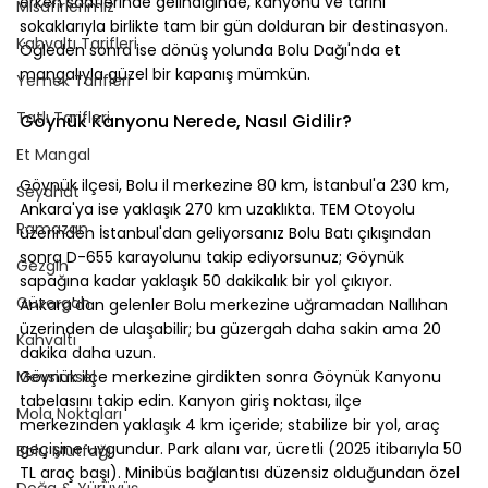
erken saatlerinde gelindiğinde, kanyonu ve tarihi 
Misafirlerimiz
sokaklarıyla birlikte tam bir gün dolduran bir destinasyon. 
Kahvaltı Tarifleri
Öğleden sonra ise dönüş yolunda Bolu Dağı'nda et 
mangalıyla güzel bir kapanış mümkün.
Yemek Tarifleri
⠀
Tatlı Tarifleri
Göynük Kanyonu Nerede, Nasıl Gidilir?
Et Mangal
⠀
Göynük ilçesi, Bolu il merkezine 80 km, İstanbul'a 230 km, 
Seyahat
Ankara'ya ise yaklaşık 270 km uzaklıkta. TEM Otoyolu 
Ramazan
üzerinden İstanbul'dan geliyorsanız Bolu Batı çıkışından 
sonra D-655 karayolunu takip ediyorsunuz; Göynük 
Gezgin
sapağına kadar yaklaşık 50 dakikalık bir yol çıkıyor. 
Güzergah
Ankara'dan gelenler Bolu merkezine uğramadan Nallıhan 
üzerinden de ulaşabilir; bu güzergah daha sakin ama 20 
Kahvaltı
dakika daha uzun.
Mevsimsel
Göynük ilçe merkezine girdikten sonra Göynük Kanyonu 
tabelasını takip edin. Kanyon giriş noktası, ilçe 
Mola Noktaları
merkezinden yaklaşık 4 km içeride; stabilize bir yol, araç 
geçişine uygundur. Park alanı var, ücretli (2025 itibarıyla 50 
Bolu Mutfağı
TL araç başı). Minibüs bağlantısı düzensiz olduğundan özel 
Doğa & Yürüyüş