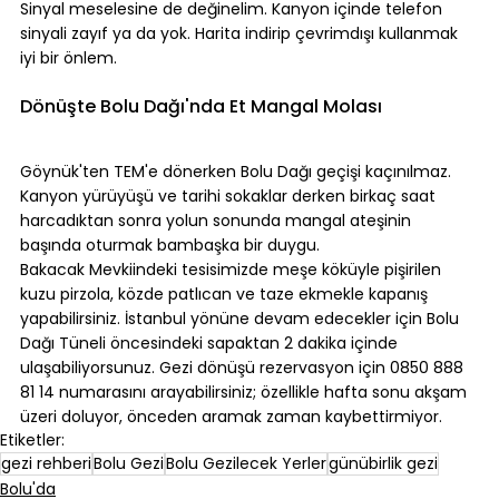
Sinyal meselesine de değinelim. Kanyon içinde telefon 
sinyali zayıf ya da yok. Harita indirip çevrimdışı kullanmak 
iyi bir önlem.
⠀
Dönüşte Bolu Dağı'nda Et Mangal Molası
⠀
Göynük'ten TEM'e dönerken Bolu Dağı geçişi kaçınılmaz. 
Kanyon yürüyüşü ve tarihi sokaklar derken birkaç saat 
harcadıktan sonra yolun sonunda mangal ateşinin 
başında oturmak bambaşka bir duygu.
Bakacak Mevkiindeki tesisimizde meşe köküyle pişirilen 
kuzu pirzola, közde patlıcan ve taze ekmekle kapanış 
yapabilirsiniz. İstanbul yönüne devam edecekler için Bolu 
Dağı Tüneli öncesindeki sapaktan 2 dakika içinde 
ulaşabiliyorsunuz. Gezi dönüşü rezervasyon için 0850 888 
81 14 numarasını arayabilirsiniz; özellikle hafta sonu akşam 
üzeri doluyor, önceden aramak zaman kaybettirmiyor.
Etiketler:
gezi rehberi
Bolu Gezi
Bolu Gezilecek Yerler
günübirlik gezi
Bolu'da