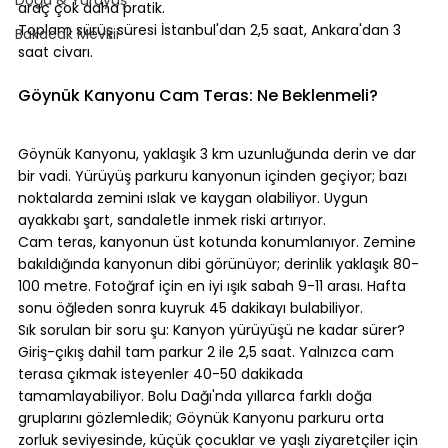
araç çok daha pratik.
Toplam sürüş süresi İstanbul'dan 2,5 saat, Ankara'dan 3 
Bakacak Mevkii
saat civarı.
⠀
Göynük Kanyonu Cam Teras: Ne Beklenmeli?
⠀
Göynük Kanyonu, yaklaşık 3 km uzunluğunda derin ve dar 
bir vadi. Yürüyüş parkuru kanyonun içinden geçiyor; bazı 
noktalarda zemini ıslak ve kaygan olabiliyor. Uygun 
ayakkabı şart, sandaletle inmek riski artırıyor.
Cam teras, kanyonun üst kotunda konumlanıyor. Zemine 
bakıldığında kanyonun dibi görünüyor; derinlik yaklaşık 80-
100 metre. Fotoğraf için en iyi ışık sabah 9-11 arası. Hafta 
sonu öğleden sonra kuyruk 45 dakikayı bulabiliyor.
Sık sorulan bir soru şu: Kanyon yürüyüşü ne kadar sürer? 
Giriş-çıkış dahil tam parkur 2 ile 2,5 saat. Yalnızca cam 
terasa çıkmak isteyenler 40-50 dakikada 
tamamlayabiliyor. Bolu Dağı'nda yıllarca farklı doğa 
gruplarını gözlemledik; Göynük Kanyonu parkuru orta 
zorluk seviyesinde, küçük çocuklar ve yaşlı ziyaretçiler için 