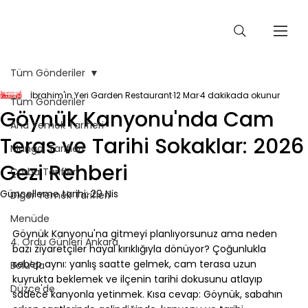
Tüm Gönderiler
İbrahim'in Yeri Garden Restaurant
12 Mar
4 dakikada okunur
Tüm Gönderiler
Göynük Kanyonu'nda Cam
Ana Yemek Tarifleri
Teras ve Tarihi Sokaklar: 2026
Mangal Tarifleri
Gezi Rehberi
Çorba Tarifleri
Güncelleme tarihi:
29 Nis
Diğer Yemek Tarifleri
Menüde
⠀
Göynük Kanyonu'na gitmeyi planlıyorsunuz ama neden 
4. Ordu Günleri Ankara
bazı ziyaretçiler hayal kırıklığıyla dönüyor? Çoğunlukla 
sebep aynı: yanlış saatte gelmek, cam terasa uzun 
Bolu'da
kuyrukta beklemek ve ilçenin tarihi dokusunu atlayıp 
Düzce'de
sadece kanyonla yetinmek. Kısa cevap: Göynük, sabahın 