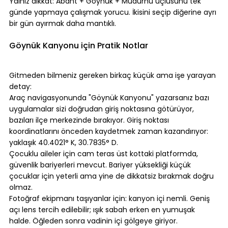
Yalnız dikkat: Abant + Göynük + Mudurnu üçlüsünü tek 
günde yapmaya çalışmak yorucu. İkisini seçip diğerine ayrı 
bir gün ayırmak daha mantıklı.
⠀
Göynük Kanyonu için Pratik Notlar
⠀
Gitmeden bilmeniz gereken birkaç küçük ama işe yarayan 
detay:
Araç navigasyonunda "Göynük Kanyonu" yazarsanız bazı 
uygulamalar sizi doğrudan giriş noktasına götürüyor, 
bazıları ilçe merkezinde bırakıyor. Giriş noktası 
koordinatlarını önceden kaydetmek zaman kazandırıyor: 
yaklaşık 40.4021° K, 30.7835° D.
Çocuklu aileler için cam teras üst kottaki platformda, 
güvenlik bariyerleri mevcut. Bariyer yüksekliği küçük 
çocuklar için yeterli ama yine de dikkatsiz bırakmak doğru 
olmaz.
Fotoğraf ekipmanı taşıyanlar için: kanyon içi nemli. Geniş 
açı lens tercih edilebilir; ışık sabah erken en yumuşak 
halde. Öğleden sonra vadinin içi gölgeye giriyor.