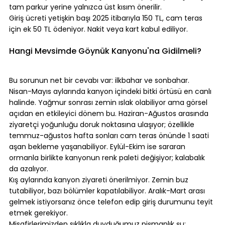
tam parkur yerine yalnızca üst kısım önerilir.
Giriş ücreti yetişkin başı 2025 itibarıyla 150 TL, cam teras 
için ek 50 TL ödeniyor. Nakit veya kart kabul ediliyor.
⠀
Hangi Mevsimde Göynük Kanyonu'na Gidilmeli?
⠀
Bu sorunun net bir cevabı var: ilkbahar ve sonbahar.
Nisan-Mayıs aylarında kanyon içindeki bitki örtüsü en canlı 
halinde. Yağmur sonrası zemin ıslak olabiliyor ama görsel 
açıdan en etkileyici dönem bu. Haziran-Ağustos arasında 
ziyaretçi yoğunluğu doruk noktasına ulaşıyor; özellikle 
temmuz-ağustos hafta sonları cam teras önünde 1 saati 
aşan bekleme yaşanabiliyor. Eylül-Ekim ise sararan 
ormanla birlikte kanyonun renk paleti değişiyor; kalabalık 
da azalıyor.
Kış aylarında kanyon ziyareti önerilmiyor. Zemin buz 
tutabiliyor, bazı bölümler kapatılabiliyor. Aralık-Mart arası 
gelmek istiyorsanız önce telefon edip giriş durumunu teyit 
etmek gerekiyor.
Misafirlerimizden sıklıkla duyduğumuz pişmanlık şu: 