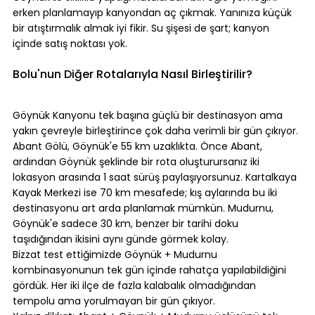
erken planlamayıp kanyondan aç çıkmak. Yanınıza küçük 
bir atıştırmalık almak iyi fikir. Su şişesi de şart; kanyon 
içinde satış noktası yok.
⠀
Bolu'nun Diğer Rotalarıyla Nasıl Birleştirilir?
⠀
Göynük Kanyonu tek başına güçlü bir destinasyon ama 
yakın çevreyle birleştirince çok daha verimli bir gün çıkıyor.
Abant Gölü, Göynük'e 55 km uzaklıkta. Önce Abant, 
ardından Göynük şeklinde bir rota oluşturursanız iki 
lokasyon arasında 1 saat sürüş paylaşıyorsunuz. Kartalkaya 
Kayak Merkezi ise 70 km mesafede; kış aylarında bu iki 
destinasyonu art arda planlamak mümkün. Mudurnu, 
Göynük'e sadece 30 km, benzer bir tarihi doku 
taşıdığından ikisini aynı günde görmek kolay.
Bizzat test ettiğimizde Göynük + Mudurnu 
kombinasyonunun tek gün içinde rahatça yapılabildiğini 
gördük. Her iki ilçe de fazla kalabalık olmadığından 
tempolu ama yorulmayan bir gün çıkıyor.