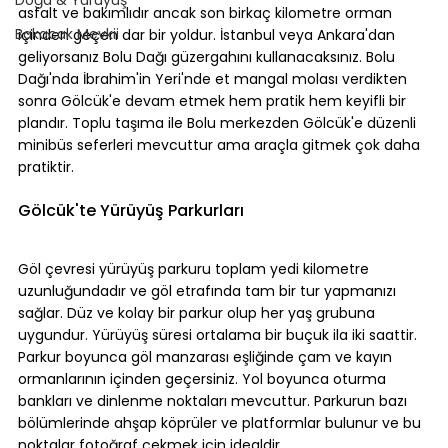
asfalt ve bakımlıdır ancak son birkaç kilometre orman 
Bakacak Mevkii
içinden geçen dar bir yoldur. İstanbul veya Ankara'dan 
geliyorsanız Bolu Dağı güzergahını kullanacaksınız. Bolu 
Dağı'nda İbrahim'in Yeri'nde et mangal molası verdikten 
sonra Gölcük'e devam etmek hem pratik hem keyifli bir 
plandır. Toplu taşıma ile Bolu merkezden Gölcük'e düzenli 
minibüs seferleri mevcuttur ama araçla gitmek çok daha 
pratiktir.
Gölcük'te Yürüyüş Parkurları
Göl çevresi yürüyüş parkuru toplam yedi kilometre 
uzunluğundadır ve göl etrafında tam bir tur yapmanızı 
sağlar. Düz ve kolay bir parkur olup her yaş grubuna 
uygundur. Yürüyüş süresi ortalama bir buçuk ila iki saattir. 
Parkur boyunca göl manzarası eşliğinde çam ve kayın 
ormanlarının içinden geçersiniz. Yol boyunca oturma 
bankları ve dinlenme noktaları mevcuttur. Parkurun bazı 
bölümlerinde ahşap köprüler ve platformlar bulunur ve bu 
noktalar fotoğraf çekmek için idealdir.