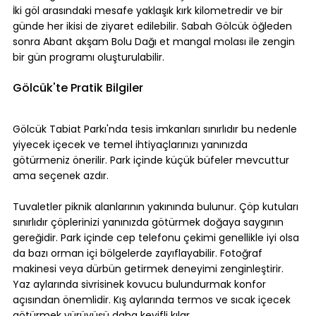
İki göl arasındaki mesafe yaklaşık kırk kilometredir ve bir 
günde her ikisi de ziyaret edilebilir. Sabah Gölcük öğleden 
sonra Abant akşam Bolu Dağı et mangal molası ile zengin 
bir gün programı oluşturulabilir.
Gölcük'te Pratik Bilgiler
Gölcük Tabiat Parkı'nda tesis imkanları sınırlıdır bu nedenle 
yiyecek içecek ve temel ihtiyaçlarınızı yanınızda 
götürmeniz önerilir. Park içinde küçük büfeler mevcuttur 
ama seçenek azdır. 
Tuvaletler piknik alanlarının yakınında bulunur. Çöp kutuları 
sınırlıdır çöplerinizi yanınızda götürmek doğaya saygının 
gereğidir. Park içinde cep telefonu çekimi genellikle iyi olsa 
da bazı orman içi bölgelerde zayıflayabilir. Fotoğraf 
makinesi veya dürbün getirmek deneyimi zenginleştirir. 
Yaz aylarında sivrisinek kovucu bulundurmak konfor 
açısından önemlidir. Kış aylarında termos ve sıcak içecek 
götürmek yürüyüşü daha keyifli kılar.