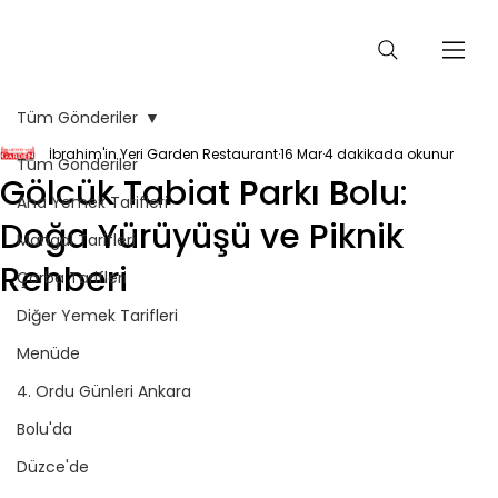
Tüm Gönderiler
İbrahim'in Yeri Garden Restaurant
16 Mar
4 dakikada okunur
Tüm Gönderiler
Gölcük Tabiat Parkı Bolu:
Ana Yemek Tarifleri
Doğa Yürüyüşü ve Piknik
Mangal Tarifleri
Rehberi
Çorba Tarifleri
Diğer Yemek Tarifleri
Menüde
4. Ordu Günleri Ankara
Bolu'da
Düzce'de