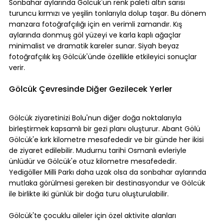
Sonbahar aylarında Gölcük'ün renk paleti altın sarısı 
turuncu kırmızı ve yeşilin tonlarıyla dolup taşar. Bu dönem 
manzara fotoğrafçılığı için en verimli zamandır. Kış 
aylarında donmuş göl yüzeyi ve karla kaplı ağaçlar 
minimalist ve dramatik kareler sunar. Siyah beyaz 
fotoğrafçılık kış Gölcük'ünde özellikle etkileyici sonuçlar 
verir.
Gölcük Çevresinde Diğer Gezilecek Yerler
Gölcük ziyaretinizi Bolu'nun diğer doğa noktalarıyla 
birleştirmek kapsamlı bir gezi planı oluşturur. Abant Gölü 
Gölcük'e kırk kilometre mesafededir ve bir günde her ikisi 
de ziyaret edilebilir. Mudurnu tarihi Osmanlı evleriyle 
ünlüdür ve Gölcük'e otuz kilometre mesafededir. 
Yedigöller Milli Parkı daha uzak olsa da sonbahar aylarında 
mutlaka görülmesi gereken bir destinasyondur ve Gölcük 
ile birlikte iki günlük bir doğa turu oluşturulabilir.
Gölcük'te çocuklu aileler için özel aktivite alanları 