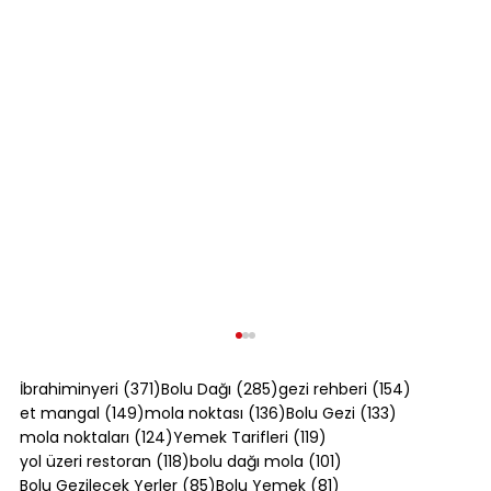
371 yazı
285 yazı
154 yazı
İbrahiminyeri
(371)
Bolu Dağı
(285)
gezi rehberi
(154)
149 yazı
136 yazı
133 yazı
et mangal
(149)
mola noktası
(136)
Bolu Gezi
(133)
124 yazı
119 yazı
mola noktaları
(124)
Yemek Tarifleri
(119)
118 yazı
101 yazı
yol üzeri restoran
(118)
bolu dağı mola
(101)
85 yazı
81 yazı
Bolu Gezilecek Yerler
(85)
Bolu Yemek
(81)