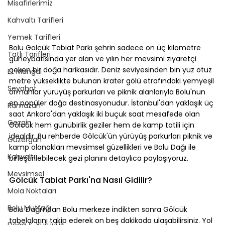
Misafirlerimiz
Kahvaltı Tarifleri
Yemek Tarifleri
Bolu Gölcük Tabiat Parkı şehrin sadece on üç kilometre 
Tatlı Tarifleri
güneybatısında yer alan ve yılın her mevsimi ziyaretçi 
çeken bir doğa harikasıdır. Deniz seviyesinden bin yüz otuz 
Et Mangal
metre yükseklikte bulunan krater gölü etrafındaki yemyeşil 
Seyahat
ormanlar yürüyüş parkurları ve piknik alanlarıyla Bolu'nun 
en popüler doğa destinasyonudur. İstanbul'dan yaklaşık üç 
Ramazan
saat Ankara'dan yaklaşık iki buçuk saat mesafede olan 
Gezgin
Gölcük hem günübirlik geziler hem de kamp tatili için 
idealdir. Bu rehberde Gölcük'ün yürüyüş parkurları piknik ve 
Güzergah
kamp olanakları mevsimsel güzellikleri ve Bolu Dağı ile 
Kahvaltı
birleştirilebilecek gezi planını detaylıca paylaşıyoruz.
Mevsimsel
Gölcük Tabiat Parkı'na Nasıl Gidilir?
Mola Noktaları
Bolu Mutfağı
Bolu Dağı'ndan Bolu merkeze indikten sonra Gölcük 
tabelalarını takip ederek on beş dakikada ulaşabilirsiniz. Yol 
Doğa & Yürüyüş