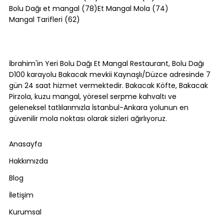
78 yazı
74 yazı
Bolu Dağı et mangal
(78)
Et Mangal Mola
(74)
62 yazı
Mangal Tarifleri
(62)
Konya'da Ne Yenir? [2026] Etli
Ekmekten Fırın Kebaba 7 Yöresel
İbrahim'in Yeri Bolu Dağı Et Mangal Restaurant, Bolu Dağı
Lezzet
D100 karayolu Bakacak mevkii Kaynaşlı/Düzce adresinde 7
gün 24 saat hizmet vermektedir. Bakacak Köfte, Bakacak
Pirzola, kuzu mangal, yöresel serpme kahvaltı ve
geleneksel tatlılarımızla İstanbul-Ankara yolunun en
güvenilir mola noktası olarak sizleri ağırlıyoruz.
Anasayfa
Hakkımızda
Blog
İletişim
Kurumsal