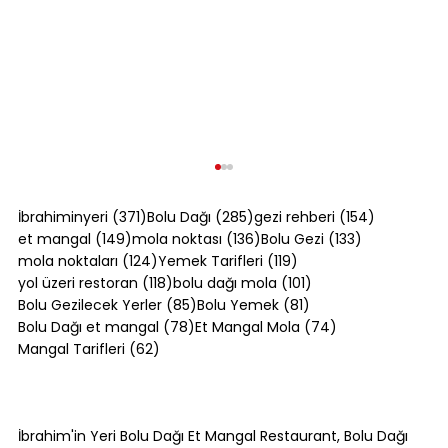
371 yazı
285 yazı
154 yazı
İbrahiminyeri
(371)
Bolu Dağı
(285)
gezi rehberi
(154)
149 yazı
136 yazı
133 yazı
et mangal
(149)
mola noktası
(136)
Bolu Gezi
(133)
124 yazı
119 yazı
mola noktaları
(124)
Yemek Tarifleri
(119)
118 yazı
101 yazı
yol üzeri restoran
(118)
bolu dağı mola
(101)
85 yazı
81 yazı
Bolu Gezilecek Yerler
(85)
Bolu Yemek
(81)
78 yazı
74 yazı
Bolu Dağı et mangal
(78)
Et Mangal Mola
(74)
62 yazı
Mangal Tarifleri
(62)
Bolu Dağı Yol Tarifi: İstanbul ve
Ankara'dan Adım Adım [2026]
İbrahim'in Yeri Bolu Dağı Et Mangal Restaurant, Bolu Dağı