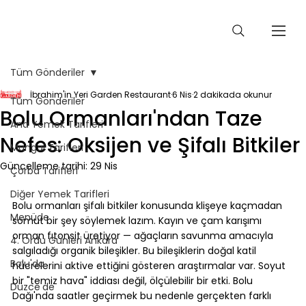
Tüm Gönderiler
İbrahim'in Yeri Garden Restaurant
6 Nis
2 dakikada okunur
Tüm Gönderiler
Bolu Ormanları'ndan Taze
Ana Yemek Tarifleri
Nefes: Oksijen ve Şifalı Bitkiler
Mangal Tarifleri
Güncelleme tarihi:
29 Nis
Çorba Tarifleri
⠀
Diğer Yemek Tarifleri
Bolu ormanları şifalı bitkiler konusunda klişeye kaçmadan 
Menüde
somut bir şey söylemek lazım. Kayın ve çam karışımı 
orman fıtonsit üretiyor — ağaçların savunma amacıyla 
4. Ordu Günleri Ankara
salgıladığı organik bileşikler. Bu bileşiklerin doğal katil 
Bolu'da
hücrelerini aktive ettiğini gösteren araştırmalar var. Soyut 
bir "temiz hava" iddiası değil, ölçülebilir bir etki. Bolu 
Düzce'de
Dağı'nda saatler geçirmek bu nedenle gerçekten farklı 