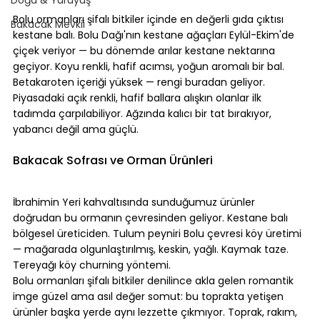
⠀
Bolu ormanları şifalı bitkiler içinde en değerli gıda çıktısı 
Bakacak Mevkii
kestane balı. Bolu Dağı'nın kestane ağaçları Eylül-Ekim'de 
çiçek veriyor — bu dönemde arılar kestane nektarına 
geçiyor. Koyu renkli, hafif acımsı, yoğun aromalı bir bal. 
Betakaroten içeriği yüksek — rengi buradan geliyor.
Piyasadaki açık renkli, hafif ballara alışkın olanlar ilk 
tadımda çarpılabiliyor. Ağzında kalıcı bir tat bırakıyor, 
yabancı değil ama güçlü.
⠀
Bakacak Sofrası ve Orman Ürünleri
⠀
İbrahimin Yeri kahvaltısında sunduğumuz ürünler 
doğrudan bu ormanın çevresinden geliyor. Kestane balı 
bölgesel üreticiden. Tulum peyniri Bolu çevresi köy üretimi 
— mağarada olgunlaştırılmış, keskin, yağlı. Kaymak taze. 
Tereyağı köy churning yöntemi.
Bolu ormanları şifalı bitkiler denilince akla gelen romantik 
imge güzel ama asıl değer somut: bu toprakta yetişen 
ürünler başka yerde aynı lezzette çıkmıyor. Toprak, rakım, 