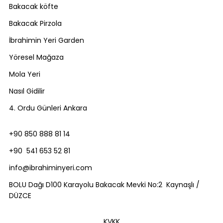
Bakacak köfte
Bakacak Pirzola
İbrahimin Yeri Garden
Yöresel Mağaza
Mola Yeri
Nasıl Gidilir
4. Ordu Günleri Ankara
+90 850 888 81 14
+90 541 653 52 81
info@ibrahiminyeri.com
BOLU Dağı D100 Karayolu Bakacak Mevki No:2 Kaynaşlı /
DÜZCE
KVKK