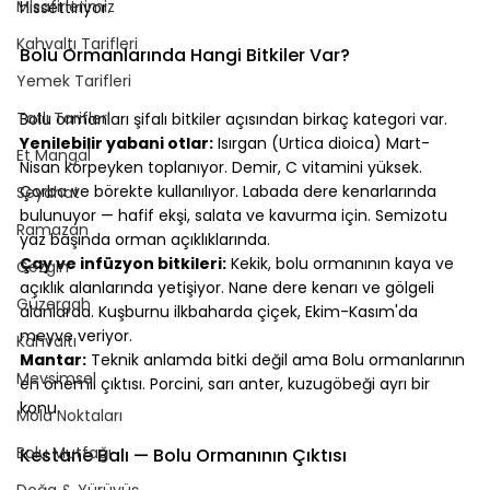
Misafirlerimiz
hissettiriyor.
⠀
Kahvaltı Tarifleri
Bolu Ormanlarında Hangi Bitkiler Var?
Yemek Tarifleri
⠀
Tatlı Tarifleri
Bolu ormanları şifalı bitkiler açısından birkaç kategori var.
Yenilebilir yabani otlar:
 Isırgan (Urtica dioica) Mart-
Et Mangal
Nisan körpeyken toplanıyor. Demir, C vitamini yüksek. 
Çorba ve börekte kullanılıyor. Labada dere kenarlarında 
Seyahat
bulunuyor — hafif ekşi, salata ve kavurma için. Semizotu 
Ramazan
yaz başında orman açıklıklarında.
Çay ve infüzyon bitkileri:
 Kekik, bolu ormanının kaya ve 
Gezgin
açıklık alanlarında yetişiyor. Nane dere kenarı ve gölgeli 
Güzergah
alanlarda. Kuşburnu ilkbaharda çiçek, Ekim-Kasım'da 
meyve veriyor.
Kahvaltı
Mantar:
 Teknik anlamda bitki değil ama Bolu ormanlarının 
Mevsimsel
en önemli çıktısı. Porcini, sarı anter, kuzugöbeği ayrı bir 
konu.
Mola Noktaları
⠀
Bolu Mutfağı
Kestane Balı — Bolu Ormanının Çıktısı
Doğa & Yürüyüş