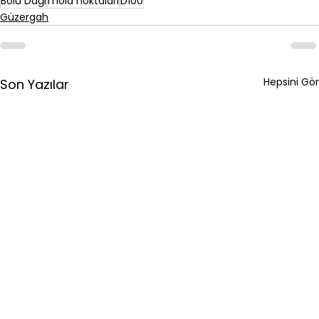
Bolu Dağı
mola noktaları
D100
Güzergah
Hepsini Gör
Son Yazılar