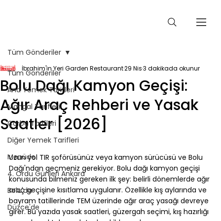
Tüm Gönderiler
İbrahim'in Yeri Garden Restaurant
29 Nis
3 dakikada okunur
Tüm Gönderiler
Bolu Dağı Kamyon Geçişi:
Ana Yemek Tarifleri
Ağır Araç Rehberi ve Yasak
Mangal Tarifleri
Saatler [2026]
Çorba Tarifleri
Diğer Yemek Tarifleri
⠀
Menüde
Uzun yol TIR şoförüsünüz veya kamyon sürücüsü ve Bolu 
Dağı'ndan geçmeniz gerekiyor. Bolu dağı kamyon geçişi 
4. Ordu Günleri Ankara
konusunda bilmeniz gereken ilk şey: belirli dönemlerde ağır 
araç geçişine kısıtlama uygulanır. Özellikle kış aylarında ve 
Bolu'da
bayram tatillerinde TEM üzerinde ağır araç yasağı devreye 
Düzce'de
girer. Bu yazıda yasak saatleri, güzergah seçimi, kış hazırlığı 