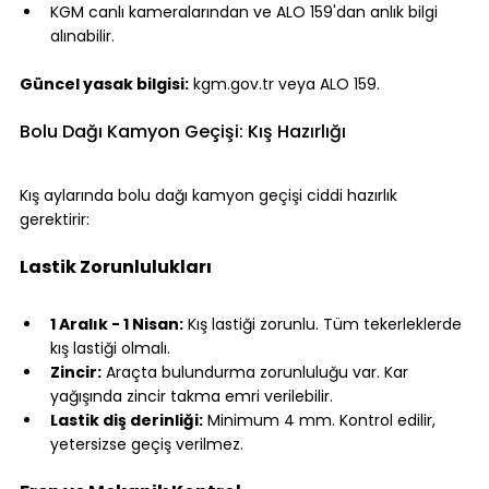
KGM canlı kameralarından ve ALO 159'dan anlık bilgi 
alınabilir.
⠀
Güncel yasak bilgisi:
 kgm.gov.tr veya ALO 159.
⠀
Bolu Dağı Kamyon Geçişi: Kış Hazırlığı
⠀
Kış aylarında bolu dağı kamyon geçişi ciddi hazırlık 
gerektirir:
⠀
Lastik Zorunlulukları
⠀
1 Aralık - 1 Nisan:
 Kış lastiği zorunlu. Tüm tekerleklerde 
kış lastiği olmalı.
Zincir:
 Araçta bulundurma zorunluluğu var. Kar 
yağışında zincir takma emri verilebilir.
Lastik diş derinliği:
 Minimum 4 mm. Kontrol edilir, 
yetersizse geçiş verilmez.
⠀