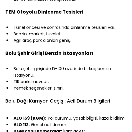
⠀
TEM Otoyolu Dinlenme Tesisleri
⠀
Tünel öncesi ve sonrasında dinlenme tesisleri var.
Benzin, market, tuvalet.
Ağır araç park alanları geniş.
⠀
Bolu Şehir Girişi Benzin İstasyonları
⠀
Bolu şehir girişinde D-100 üzerinde birkaç benzin 
istasyonu.
TIR parkı mevcut.
Yemek seçenekleri sınırlı.
⠀
Bolu Dağı Kamyon Geçişi: Acil Durum Bilgileri
⠀
ALO 159 (KGM):
 Yol durumu, yasak bilgisi, kaza bildirimi.
ALO 112:
 Genel acil durum.
KGM canlı kameralar:
 kgm.gov.tr