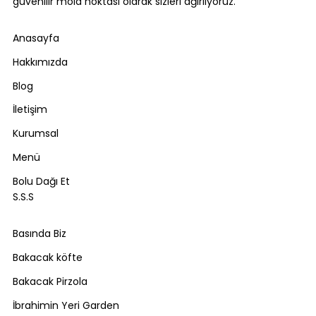
güvenilir mola noktası olarak sizleri ağırlıyoruz.
Anasayfa
Hakkımızda
Blog
İletişim
Kurumsal
Menü
Bolu Dağı Et
S.S.S
Basında Biz
Bakacak köfte
Bakacak Pirzola
İbrahimin Yeri Garden