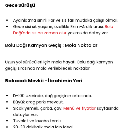
Gece Sürüşü
⠀
Aydınlatma sınırlı. Far ve sis farı mutlaka çalışır olmalı.
Gece sisi sık yaşanır, özellikle Ekim-Aralık arası. 
Bolu 
Dağı'nda sis ne zaman olur
 yazımızda detay var.
⠀
Bolu Dağı Kamyon Geçişi: Mola Noktaları
⠀
Uzun yol sürücüleri için mola hayati. Bolu dağı kamyon 
geçişi sırasında mola verilebilecek noktalar:
⠀
Bakacak Mevkii - İbrahimin Yeri
⠀
D-100 üzerinde, dağ geçişinin ortasında.
Büyük araç parkı mevcut.
Sıcak yemek, çorba, çay. 
Menü ve fiyatlar
 sayfasında 
detaylar var.
Tuvalet ve lavabo temiz.
20-30 dakikalık mola için ideal.