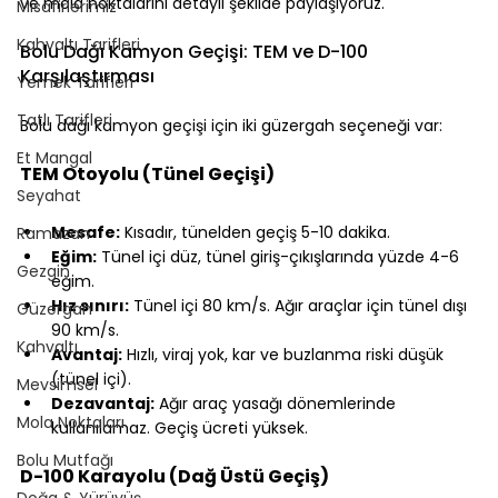
ve mola noktalarını detaylı şekilde paylaşıyoruz.
Misafirlerimiz
⠀
Kahvaltı Tarifleri
Bolu Dağı Kamyon Geçişi: TEM ve D-100 
Karşılaştırması
Yemek Tarifleri
⠀
Tatlı Tarifleri
Bolu dağı kamyon geçişi için iki güzergah seçeneği var:
⠀
Et Mangal
TEM Otoyolu (Tünel Geçişi)
Seyahat
⠀
Mesafe:
 Kısadır, tünelden geçiş 5-10 dakika.
Ramazan
Eğim:
 Tünel içi düz, tünel giriş-çıkışlarında yüzde 4-6 
Gezgin
eğim.
Hız sınırı:
 Tünel içi 80 km/s. Ağır araçlar için tünel dışı 
Güzergah
90 km/s.
Kahvaltı
Avantaj:
 Hızlı, viraj yok, kar ve buzlanma riski düşük 
(tünel içi).
Mevsimsel
Dezavantaj:
 Ağır araç yasağı dönemlerinde 
Mola Noktaları
kullanılamaz. Geçiş ücreti yüksek.
⠀
Bolu Mutfağı
D-100 Karayolu (Dağ Üstü Geçiş)
Doğa & Yürüyüş