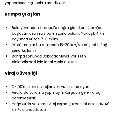
yapacaksanız şu noktalara dikkat:
⠀
Rampa Çıkışları
⠀
Bolu yönünden İstanbul'a doğru giderken 12. km'de 
başlayan uzun rampa en zorlu bölüm. Yaklaşık 4 km 
boyunca yüzde 7-8 eğim.
Yüklü araçlar bu rampada 15-20 km/s'e düşebilir. Sağ 
şeridi kullanın.
Rampa sonunda Bakacak Mevkii var. Fren 
dinlendirmesi için ideal mola noktası.
⠀
Viraj Güvenliği
⠀
D-100'de keskin virajlar var. Hız sınırına uyun.
Virajlarda sollama yapmayın. Karşıdan gelen araç 
göremezsiniz.
Yağmurda ve karda viraj dışına çıkma riski artar. Hız 40 
km/s altında tutun.
⠀