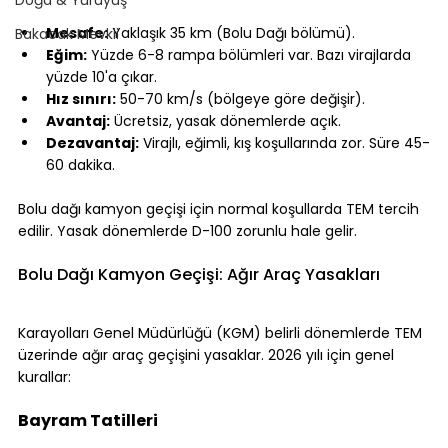
⠀
Mesafe:
 Yaklaşık 35 km (Bolu Dağı bölümü).
Bakacak Mevkii
Eğim:
 Yüzde 6-8 rampa bölümleri var. Bazı virajlarda 
yüzde 10'a çıkar.
Hız sınırı:
 50-70 km/s (bölgeye göre değişir).
Avantaj:
 Ücretsiz, yasak dönemlerde açık.
Dezavantaj:
 Virajlı, eğimli, kış koşullarında zor. Süre 45-
60 dakika.
⠀
Bolu dağı kamyon geçişi için normal koşullarda TEM tercih 
edilir. Yasak dönemlerde D-100 zorunlu hale gelir.
⠀
Bolu Dağı Kamyon Geçişi: Ağır Araç Yasakları
⠀
Karayolları Genel Müdürlüğü (KGM) belirli dönemlerde TEM 
üzerinde ağır araç geçişini yasaklar. 2026 yılı için genel 
kurallar:
⠀
Bayram Tatilleri