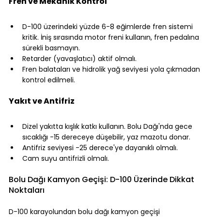
Fren ve Mekanik Kontrol
⠀
D-100 üzerindeki yüzde 6-8 eğimlerde fren sistemi 
kritik. İniş sırasında motor freni kullanın, fren pedalına 
sürekli basmayın.
Retarder (yavaşlatıcı) aktif olmalı.
Fren balataları ve hidrolik yağ seviyesi yola çıkmadan 
kontrol edilmeli.
⠀
Yakıt ve Antifriz
⠀
Dizel yakıtta kışlık katkı kullanın. Bolu Dağı'nda gece 
sıcaklığı -15 dereceye düşebilir, yaz mazotu donar.
Antifriz seviyesi -25 derece'ye dayanıklı olmalı.
Cam suyu antifrizli olmalı.
⠀
Bolu Dağı Kamyon Geçişi: D-100 Üzerinde Dikkat 
Noktaları
⠀
D-100 karayolundan bolu dağı kamyon geçişi 