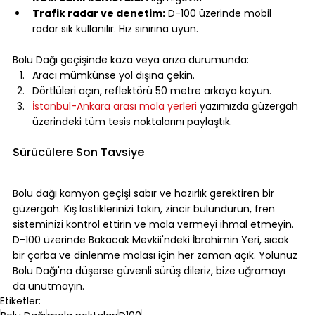
Trafik radar ve denetim:
 D-100 üzerinde mobil 
radar sık kullanılır. Hız sınırına uyun.
⠀
Bolu Dağı geçişinde kaza veya arıza durumunda:
Aracı mümkünse yol dışına çekin.
Dörtlüleri açın, reflektörü 50 metre arkaya koyun.
İstanbul-Ankara arası mola yerleri
 yazımızda güzergah 
üzerindeki tüm tesis noktalarını paylaştık.
⠀
Sürücülere Son Tavsiye
⠀
Bolu dağı kamyon geçişi sabır ve hazırlık gerektiren bir 
güzergah. Kış lastiklerinizi takın, zincir bulundurun, fren 
sisteminizi kontrol ettirin ve mola vermeyi ihmal etmeyin. 
D-100 üzerinde Bakacak Mevkii'ndeki İbrahimin Yeri, sıcak 
bir çorba ve dinlenme molası için her zaman açık. Yolunuz 
Bolu Dağı'na düşerse güvenli sürüş dileriz, bize uğramayı 
da unutmayın.
Etiketler: