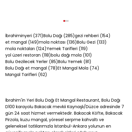
371 yazı
285 yazı
154 yazı
İbrahiminyeri
(371)
Bolu Dağı
(285)
gezi rehberi
(154)
149 yazı
136 yazı
133 yazı
et mangal
(149)
mola noktası
(136)
Bolu Gezi
(133)
124 yazı
119 yazı
mola noktaları
(124)
Yemek Tarifleri
(119)
118 yazı
101 yazı
yol üzeri restoran
(118)
bolu dağı mola
(101)
85 yazı
81 yazı
Bolu Gezilecek Yerler
(85)
Bolu Yemek
(81)
78 yazı
74 yazı
Bolu Dağı et mangal
(78)
Et Mangal Mola
(74)
62 yazı
Mangal Tarifleri
(62)
Bolu Dağı Trafik Durumu: Yoğun
Saatler ve Alternatif Rotalar [2026]
İbrahim'in Yeri Bolu Dağı Et Mangal Restaurant, Bolu Dağı
D100 karayolu Bakacak mevkii Kaynaşlı/Düzce adresinde 7
gün 24 saat hizmet vermektedir. Bakacak Köfte, Bakacak
Pirzola, kuzu mangal, yöresel serpme kahvaltı ve
geleneksel tatlılarımızla İstanbul-Ankara yolunun en