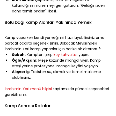
kullandığınız malzemeyi geri götürün. "Geldiğinizden 
daha temiz bırakın" ilkesi.
⠀
Bolu Dağı Kamp Alanları Yakınında Yemek
⠀
Kamp yaparken kendi yemeğinizi hazırlayabilirsiniz ama 
portatif ocakta seçenek sınırlı. Bakacak Mevkii'ndeki 
İbrahimin Yeri kamp yapanlar için harika bir alternatif:
Sabah:
 Kamptan çıkıp 
köy kahvaltısı
 yapın.
Öğle/Akşam:
 Meşe közünde mangal yiyin. Kamp 
ateşi yerine profesyonel mangal keyfini yaşayın.
Alışveriş:
 Tesisten su, ekmek ve temel malzeme 
alabilirsiniz.
⠀
İbrahimin Yeri menü bilgisi
 sayfamızda güncel seçenekleri 
görebilirsiniz.
⠀
Kamp Sonrası Rotalar
⠀