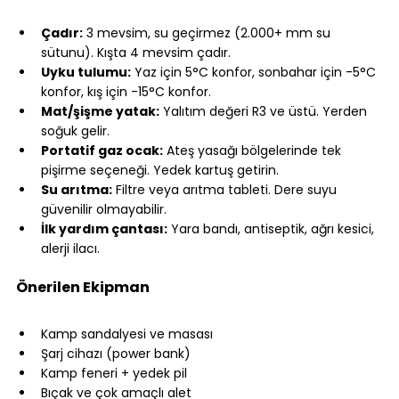
⠀
Çadır:
 3 mevsim, su geçirmez (2.000+ mm su 
sütunu). Kışta 4 mevsim çadır.
Uyku tulumu:
 Yaz için 5°C konfor, sonbahar için -5°C 
konfor, kış için -15°C konfor.
Mat/şişme yatak:
 Yalıtım değeri R3 ve üstü. Yerden 
soğuk gelir.
Portatif gaz ocak:
 Ateş yasağı bölgelerinde tek 
pişirme seçeneği. Yedek kartuş getirin.
Su arıtma:
 Filtre veya arıtma tableti. Dere suyu 
güvenilir olmayabilir.
İlk yardım çantası:
 Yara bandı, antiseptik, ağrı kesici, 
alerji ilacı.
⠀
Önerilen Ekipman
⠀
Kamp sandalyesi ve masası
Şarj cihazı (power bank)
Kamp feneri + yedek pil
Bıçak ve çok amaçlı alet