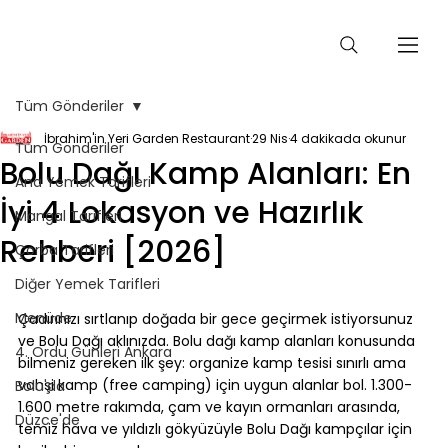
Tüm Gönderiler
İbrahim'in Yeri Garden Restaurant
29 Nis
4 dakikada okunur
Tüm Gönderiler
Bolu Dağı Kamp Alanları: En
Ana Yemek Tarifleri
İyi 4 Lokasyon ve Hazırlık
Mangal Tarifleri
Rehberi [2026]
Çorba Tarifleri
Diğer Yemek Tarifleri
⠀
Menüde
Çadırınızı sırtlanıp doğada bir gece geçirmek istiyorsunuz 
ve Bolu Dağı aklınızda. Bolu dağı kamp alanları konusunda 
4. Ordu Günleri Ankara
bilmeniz gereken ilk şey: organize kamp tesisi sınırlı ama 
vahşi kamp (free camping) için uygun alanlar bol. 1.300-
Bolu'da
1.600 metre rakımda, çam ve kayın ormanları arasında, 
Düzce'de
temiz hava ve yıldızlı gökyüzüyle Bolu Dağı kampçılar için 