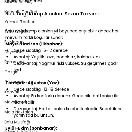
harika bir seçenek.
Misafirlerimiz
⠀
Kahvaltı Tarifleri
Bolu Dağı Kamp Alanları: Sezon Takvimi
Yemek Tarifleri
⠀
Bolu dağı kamp alanları yıl boyunca erişilebilir ancak her 
Tatlı Tarifleri
mevsim farklı koşullar sunar:
Et Mangal
Mayıs-Haziran (İlkbahar):
Gece sıcaklığı: 5-12 derece
Seyahat
Avantaj: Yeşillik taze, böcek az, kalabalık az.
Ramazan
Dezavantaj: Yağmur riski yüksek. Su geçirmez çadır 
şart.
Gezgin
⠀
Güzergah
Temmuz-Ağustos (Yaz):
Gece sıcaklığı: 12-18 derece
Kahvaltı
Avantaj: En konforlu dönem. Gece bile battaniye ile 
Mevsimsel
idare edilir.
Dezavantaj: Hafta sonları kalabalık olabilir. Böcek ilacı 
Mola Noktaları
yanınızda bulunsun.
⠀
Bolu Mutfağı
Eylül-Ekim (Sonbahar):
Doğa & Yürüyüş