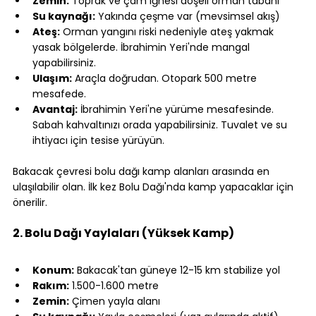
Zemin:
 Toprak ve çam iğnesi döşeli orman tabanı
Su kaynağı:
 Yakında çeşme var (mevsimsel akış)
Ateş:
 Orman yangını riski nedeniyle ateş yakmak 
yasak bölgelerde. İbrahimin Yeri'nde mangal 
yapabilirsiniz.
Ulaşım:
 Araçla doğrudan. Otopark 500 metre 
mesafede.
Avantaj:
 İbrahimin Yeri'ne yürüme mesafesinde. 
Sabah kahvaltınızı orada yapabilirsiniz. Tuvalet ve su 
ihtiyacı için tesise yürüyün.
⠀
Bakacak çevresi bolu dağı kamp alanları arasında en 
ulaşılabilir olan. İlk kez Bolu Dağı'nda kamp yapacaklar için 
önerilir.
⠀
2. Bolu Dağı Yaylaları (Yüksek Kamp)
⠀
Konum:
 Bakacak'tan güneye 12-15 km stabilize yol
Rakım:
 1.500-1.600 metre
Zemin:
 Çimen yayla alanı