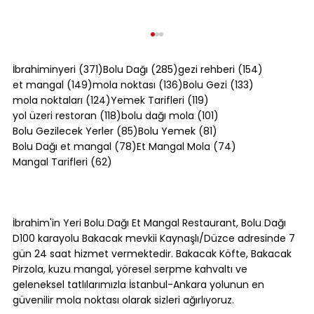
371 yazı
285 yazı
154 yazı
İbrahiminyeri
(371)
Bolu Dağı
(285)
gezi rehberi
(154)
149 yazı
136 yazı
133 yazı
et mangal
(149)
mola noktası
(136)
Bolu Gezi
(133)
124 yazı
119 yazı
mola noktaları
(124)
Yemek Tarifleri
(119)
118 yazı
101 yazı
yol üzeri restoran
(118)
bolu dağı mola
(101)
85 yazı
81 yazı
Bolu Gezilecek Yerler
(85)
Bolu Yemek
(81)
78 yazı
74 yazı
Bolu Dağı et mangal
(78)
Et Mangal Mola
(74)
62 yazı
Mangal Tarifleri
(62)
Konya'da Ne Yenir? [2026] Etli
Ekmekten Fırın Kebaba 7 Yöresel
İbrahim'in Yeri Bolu Dağı Et Mangal Restaurant, Bolu Dağı
Lezzet
D100 karayolu Bakacak mevkii Kaynaşlı/Düzce adresinde 7
gün 24 saat hizmet vermektedir. Bakacak Köfte, Bakacak
Pirzola, kuzu mangal, yöresel serpme kahvaltı ve
geleneksel tatlılarımızla İstanbul-Ankara yolunun en
güvenilir mola noktası olarak sizleri ağırlıyoruz.