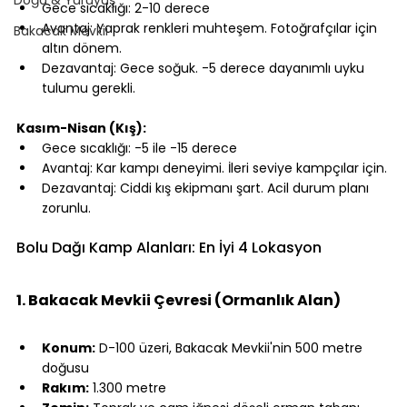
Gece sıcaklığı: 2-10 derece
Avantaj: Yaprak renkleri muhteşem. Fotoğrafçılar için 
Bakacak Mevkii
altın dönem.
Dezavantaj: Gece soğuk. -5 derece dayanımlı uyku 
tulumu gerekli.
⠀
Kasım-Nisan (Kış):
Gece sıcaklığı: -5 ile -15 derece
Avantaj: Kar kampı deneyimi. İleri seviye kampçılar için.
Dezavantaj: Ciddi kış ekipmanı şart. Acil durum planı 
zorunlu.
⠀
Bolu Dağı Kamp Alanları: En İyi 4 Lokasyon
⠀
1. Bakacak Mevkii Çevresi (Ormanlık Alan)
⠀
Konum:
 D-100 üzeri, Bakacak Mevkii'nin 500 metre 
doğusu
Rakım:
 1.300 metre