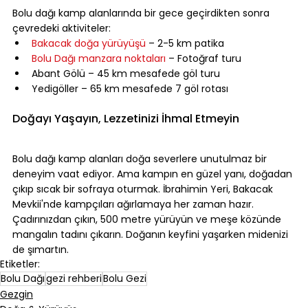
Bolu dağı kamp alanlarında bir gece geçirdikten sonra 
çevredeki aktiviteler:
Bakacak doğa yürüyüşü
 – 2-5 km patika
Bolu Dağı manzara noktaları
 – Fotoğraf turu
Abant Gölü – 45 km mesafede göl turu
Yedigöller – 65 km mesafede 7 göl rotası
⠀
Doğayı Yaşayın, Lezzetinizi İhmal Etmeyin
⠀
Bolu dağı kamp alanları doğa severlere unutulmaz bir 
deneyim vaat ediyor. Ama kampın en güzel yanı, doğadan 
çıkıp sıcak bir sofraya oturmak. İbrahimin Yeri, Bakacak 
Mevkii'nde kampçıları ağırlamaya her zaman hazır. 
Çadırınızdan çıkın, 500 metre yürüyün ve meşe közünde 
mangalın tadını çıkarın. Doğanın keyfini yaşarken midenizi 
de şımartın.
Etiketler:
Bolu Dağı
gezi rehberi
Bolu Gezi
Gezgin