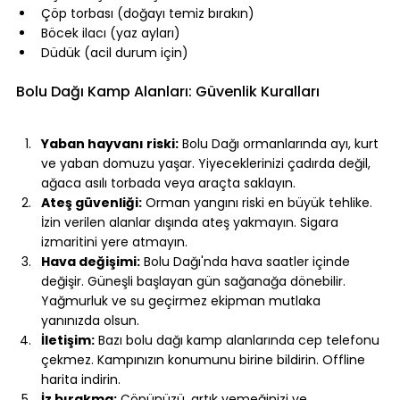
Çöp torbası (doğayı temiz bırakın)
Böcek ilacı (yaz ayları)
Düdük (acil durum için)
⠀
Bolu Dağı Kamp Alanları: Güvenlik Kuralları
⠀
Yaban hayvanı riski:
 Bolu Dağı ormanlarında ayı, kurt 
ve yaban domuzu yaşar. Yiyeceklerinizi çadırda değil, 
ağaca asılı torbada veya araçta saklayın.
Ateş güvenliği:
 Orman yangını riski en büyük tehlike. 
İzin verilen alanlar dışında ateş yakmayın. Sigara 
izmaritini yere atmayın.
Hava değişimi:
 Bolu Dağı'nda hava saatler içinde 
değişir. Güneşli başlayan gün sağanağa dönebilir. 
Yağmurluk ve su geçirmez ekipman mutlaka 
yanınızda olsun.
İletişim:
 Bazı bolu dağı kamp alanlarında cep telefonu 
çekmez. Kampınızın konumunu birine bildirin. Offline 
harita indirin.
İz bırakma:
 Çöpünüzü, artık yemeğinizi ve 