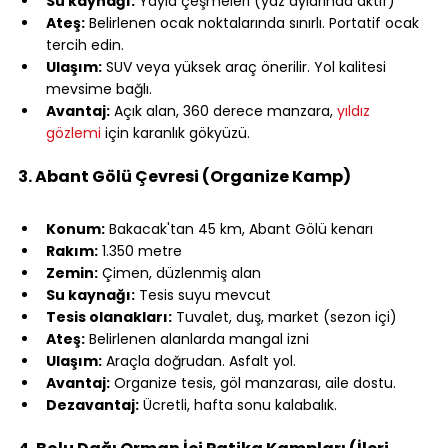
Su kaynağı:
 Yayla çeşmeleri (yaz aylarında aktif)
Ateş:
 Belirlenen ocak noktalarında sınırlı. Portatif ocak 
tercih edin.
Ulaşım:
 SUV veya yüksek araç önerilir. Yol kalitesi 
mevsime bağlı.
Avantaj:
 Açık alan, 360 derece manzara, 
yıldız 
gözlemi
 için karanlık gökyüzü.
⠀
3. Abant Gölü Çevresi (Organize Kamp)
⠀
Konum:
 Bakacak'tan 45 km, Abant Gölü kenarı
Rakım:
 1.350 metre
Zemin:
 Çimen, düzlenmiş alan
Su kaynağı:
 Tesis suyu mevcut
Tesis olanakları:
 Tuvalet, duş, market (sezon içi)
Ateş:
 Belirlenen alanlarda mangal izni
Ulaşım:
 Araçla doğrudan. Asfalt yol.
Avantaj:
 Organize tesis, göl manzarası, aile dostu.
Dezavantaj:
 Ücretli, hafta sonu kalabalık.
⠀