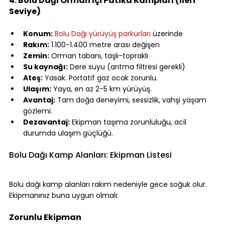
4. Bolu Dağı Orman İçi Patika Kampları (İleri 
Seviye)
⠀
Konum:
Bolu Dağı yürüyüş parkurları
 üzerinde
Rakım:
 1.100-1.400 metre arası değişen
Zemin:
 Orman tabanı, taşlı-topraklı
Su kaynağı:
 Dere suyu (arıtma filtresi gerekli)
Ateş:
 Yasak. Portatif gaz ocak zorunlu.
Ulaşım:
 Yaya, en az 2-5 km yürüyüş.
Avantaj:
 Tam doğa deneyimi, sessizlik, vahşi yaşam 
gözlemi.
Dezavantaj:
 Ekipman taşıma zorunluluğu, acil 
durumda ulaşım güçlüğü.
⠀
Bolu Dağı Kamp Alanları: Ekipman Listesi
⠀
Bolu dağı kamp alanları rakım nedeniyle gece soğuk olur. 
Ekipmanınız buna uygun olmalı:
⠀
Zorunlu Ekipman