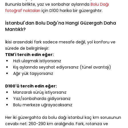
Bununla birlikte, yaz ve sonbahar aylarında 
Bolu Dağı 
fotoğraf noktaları
 için D100 harika bir güzergahtır.
⠀
İstanbul'dan Bolu Dağı'na Hangi Güzergah Daha 
Mantıklı?
⠀
İkisi arasındaki fark sadece mesafe değil, yol konforu ve 
sürede de belirginleşir:
TEM'i tercih edin eğer:
Hızlı ulaşmak istiyorsanız
Kış aylarında seyahat ediyorsanız (tünel avantajı)
Ağır yük taşıyorsanız
⠀
D100'ü tercih edin eğer:
Manzaralı sürüş istiyorsanız
Yaz/sonbaharda gidiyorsanız
Bolu merkeze uğrayacaksanız
⠀
Her iki güzergahta da bolu dağı istanbul kaç km sorusunun 
cevabı net: 260-290 km aralığında. Fark, rotanıza ve 