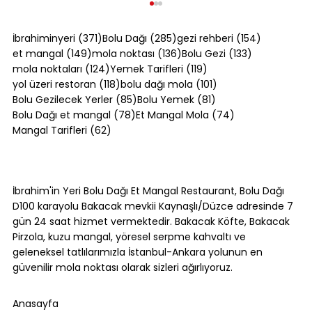
371 yazı
285 yazı
154 yazı
İbrahiminyeri
(371)
Bolu Dağı
(285)
gezi rehberi
(154)
149 yazı
136 yazı
133 yazı
et mangal
(149)
mola noktası
(136)
Bolu Gezi
(133)
124 yazı
119 yazı
mola noktaları
(124)
Yemek Tarifleri
(119)
118 yazı
101 yazı
yol üzeri restoran
(118)
bolu dağı mola
(101)
85 yazı
81 yazı
Bolu Gezilecek Yerler
(85)
Bolu Yemek
(81)
78 yazı
74 yazı
Bolu Dağı et mangal
(78)
Et Mangal Mola
(74)
62 yazı
Mangal Tarifleri
(62)
Bolu Dağı Trafik Durumu: Yoğun
Saatler ve Alternatif Rotalar [2026]
İbrahim'in Yeri Bolu Dağı Et Mangal Restaurant, Bolu Dağı
D100 karayolu Bakacak mevkii Kaynaşlı/Düzce adresinde 7
gün 24 saat hizmet vermektedir. Bakacak Köfte, Bakacak
Pirzola, kuzu mangal, yöresel serpme kahvaltı ve
geleneksel tatlılarımızla İstanbul-Ankara yolunun en
güvenilir mola noktası olarak sizleri ağırlıyoruz.
Anasayfa