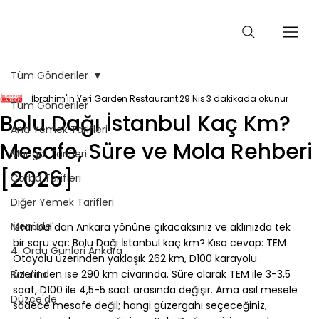
Tüm Gönderiler
İbrahim'in Yeri Garden Restaurant
29 Nis
3 dakikada okunur
Tüm Gönderiler
Bolu Dağı İstanbul Kaç Km?
Ana Yemek Tarifleri
Mesafe, Süre ve Mola Rehberi
Mangal Tarifleri
[2026]
Çorba Tarifleri
Diğer Yemek Tarifleri
⠀
Menüde
İstanbul'dan Ankara yönüne çıkacaksınız ve aklınızda tek 
bir soru var: Bolu Dağı İstanbul kaç km? Kısa cevap: TEM 
4. Ordu Günleri Ankara
Otoyolu üzerinden yaklaşık 262 km, D100 karayolu 
üzerinden ise 290 km civarında. Süre olarak TEM ile 3-3,5 
Bolu'da
saat, D100 ile 4,5-5 saat arasında değişir. Ama asıl mesele 
Düzce'de
sadece mesafe değil; hangi güzergahı seçeceğiniz, 