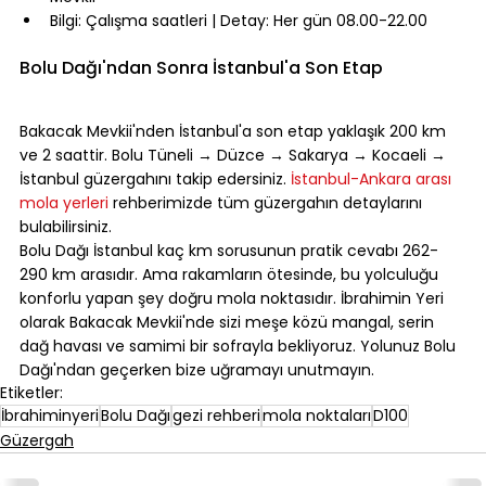
Bilgi: Çalışma saatleri | Detay: Her gün 08.00-22.00
⠀
Bolu Dağı'ndan Sonra İstanbul'a Son Etap
⠀
Bakacak Mevkii'nden İstanbul'a son etap yaklaşık 200 km 
ve 2 saattir. Bolu Tüneli → Düzce → Sakarya → Kocaeli → 
İstanbul güzergahını takip edersiniz. 
İstanbul-Ankara arası 
mola yerleri
 rehberimizde tüm güzergahın detaylarını 
bulabilirsiniz.
Bolu Dağı İstanbul kaç km sorusunun pratik cevabı 262-
290 km arasıdır. Ama rakamların ötesinde, bu yolculuğu 
konforlu yapan şey doğru mola noktasıdır. İbrahimin Yeri 
olarak Bakacak Mevkii'nde sizi meşe közü mangal, serin 
dağ havası ve samimi bir sofrayla bekliyoruz. Yolunuz Bolu 
Dağı'ndan geçerken bize uğramayı unutmayın.
Etiketler:
İbrahiminyeri
Bolu Dağı
gezi rehberi
mola noktaları
D100
Güzergah