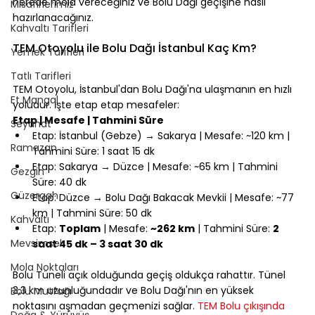
nerede mola vereceğiniz ve Bolu Dağı geçişine nasıl 
Misafirlerimiz
hazırlanacağınız.
Kahvaltı Tarifleri
⠀
TEM Otoyolu ile Bolu Dağı İstanbul Kaç Km?
Yemek Tarifleri
⠀
Tatlı Tarifleri
TEM Otoyolu, İstanbul'dan Bolu Dağı'na ulaşmanın en hızlı 
Et Mangal
yoludur. İşte etap etap mesafeler:
Etap | Mesafe | Tahmini Süre
Seyahat
Etap: İstanbul (Gebze) → Sakarya | Mesafe: ~120 km | 
Ramazan
Tahmini Süre: 1 saat 15 dk
Etap: Sakarya → Düzce | Mesafe: ~65 km | Tahmini 
Gezgin
Süre: 40 dk
Güzergah
Etap: Düzce → Bolu Dağı Bakacak Mevkii | Mesafe: ~77 
km | Tahmini Süre: 50 dk
Kahvaltı
Etap: 
Toplam
 | Mesafe: 
~262 km
 | Tahmini Süre: 
2 
Mevsimsel
saat 45 dk – 3 saat 30 dk
⠀
Mola Noktaları
Bolu Tüneli açık olduğunda geçiş oldukça rahattır. Tünel 
3,3 km uzunluğundadır ve Bolu Dağı'nın en yüksek 
Bolu Mutfağı
noktasını aşmadan geçmenizi sağlar. 
TEM Bolu çıkışında 
Doğa & Yürüyüş