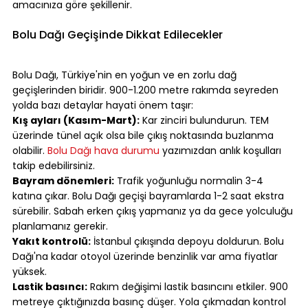
amacınıza göre şekillenir.
⠀
Bolu Dağı Geçişinde Dikkat Edilecekler
⠀
Bolu Dağı, Türkiye'nin en yoğun ve en zorlu dağ 
geçişlerinden biridir. 900-1.200 metre rakımda seyreden 
yolda bazı detaylar hayati önem taşır:
Kış ayları (Kasım-Mart):
 Kar zinciri bulundurun. TEM 
üzerinde tünel açık olsa bile çıkış noktasında buzlanma 
olabilir. 
Bolu Dağı hava durumu
 yazımızdan anlık koşulları 
takip edebilirsiniz.
Bayram dönemleri:
 Trafik yoğunluğu normalin 3-4 
katına çıkar. Bolu Dağı geçişi bayramlarda 1-2 saat ekstra 
sürebilir. Sabah erken çıkış yapmanız ya da gece yolculuğu 
planlamanız gerekir.
Yakıt kontrolü:
 İstanbul çıkışında depoyu doldurun. Bolu 
Dağı'na kadar otoyol üzerinde benzinlik var ama fiyatlar 
yüksek.
Lastik basıncı:
 Rakım değişimi lastik basıncını etkiler. 900 
metreye çıktığınızda basınç düşer. Yola çıkmadan kontrol 