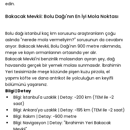
edin.
⠀
Bakacak Mevkii: Bolu Dağı'nın En İyi Mola Noktası
⠀
Bolu dağı istanbul kaç km sorusunu araştıranların çoğu 
aslında "nerede mola vermeliyim?" sorusunun da cevabını 
arıyor. Bakacak Mevkii, Bolu Dağı'nın 900 metre rakımında, 
meşe ve kayın ormanlarının ortasında yer alır.
Bakacak Mevkii'ni benzinlik molasından ayıran şey, dağ 
havasında gerçek bir yemek molası sunmasıdır. İbrahimin 
Yeri tesisimizde meşe közünde pişen kuzu pirzola, el 
yapımı köfte ve dana antrikot ile yolculuğun en keyifli 
bölümünü yaşarsınız.
Bilgi | Detay
Bilgi: İstanbul'a uzaklık | Detay: ~200 km (TEM ile ~2 
saat)
Bilgi: Ankara'ya uzaklık | Detay: ~195 km (TEM ile ~2 saat)
Bilgi: Rakım | Detay: ~900 metre
Bilgi: Navigasyon | Detay: "İbrahimin Yeri Bakacak 
Mevkii"