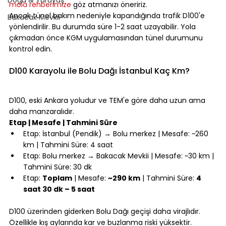
mola rehberimize
 göz atmanızı öneririz.
Ancak tünel bakım nedeniyle kapandığında trafik D100'e 
Bakacak Mevkii
yönlendirilir. Bu durumda süre 1-2 saat uzayabilir. Yola 
çıkmadan önce KGM uygulamasından tünel durumunu 
kontrol edin.
⠀
D100 Karayolu ile Bolu Dağı İstanbul Kaç Km?
⠀
D100, eski Ankara yoludur ve TEM'e göre daha uzun ama 
daha manzaralıdır.
Etap | Mesafe | Tahmini Süre
Etap: İstanbul (Pendik) → Bolu merkez | Mesafe: ~260 
km | Tahmini Süre: 4 saat
Etap: Bolu merkez → Bakacak Mevkii | Mesafe: ~30 km | 
Tahmini Süre: 30 dk
Etap: 
Toplam
 | Mesafe: 
~290 km
 | Tahmini Süre: 
4 
saat 30 dk – 5 saat
⠀
D100 üzerinden giderken Bolu Dağı geçişi daha virajlıdır. 
Özellikle kış aylarında kar ve buzlanma riski yüksektir. 