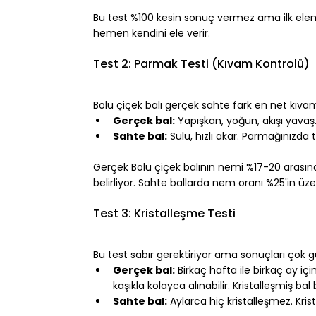
⠀
Bu test %100 kesin sonuç vermez ama ilk eleme
hemen kendini ele verir.
⠀
Test 2: Parmak Testi (Kıvam Kontrolü)
⠀
Bolu çiçek balı gerçek sahte fark en net kıva
Gerçek bal:
 Yapışkan, yoğun, akışı yava
Sahte bal:
 Sulu, hızlı akar. Parmağınızda
⠀
Gerçek Bolu çiçek balının nemi %17-20 arasınd
belirliyor. Sahte ballarda nem oranı %25'in üz
⠀
Test 3: Kristalleşme Testi
⠀
Bu test sabır gerektiriyor ama sonuçları çok gü
Gerçek bal:
 Birkaç hafta ile birkaç ay içi
kaşıkla kolayca alınabilir. Kristalleşmiş ba
Sahte bal:
 Aylarca hiç kristalleşmez. Krist