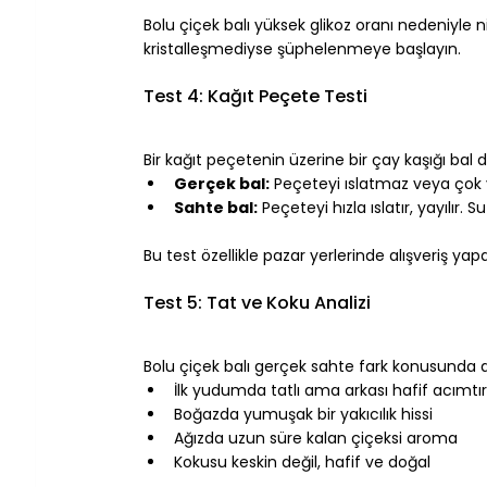
⠀
Bolu çiçek balı yüksek glikoz oranı nedeniyle ni
kristalleşmediyse şüphelenmeye başlayın.
⠀
Test 4: Kağıt Peçete Testi
⠀
Bir kağıt peçetenin üzerine bir çay kaşığı bal 
Gerçek bal:
 Peçeteyi ıslatmaz veya çok y
Sahte bal:
 Peçeteyi hızla ıslatır, yayılır. 
⠀
Bu test özellikle pazar yerlerinde alışveriş yap
⠀
Test 5: Tat ve Koku Analizi
⠀
Bolu çiçek balı gerçek sahte fark konusunda 
İlk yudumda tatlı ama arkası hafif acımtı
Boğazda yumuşak bir yakıcılık hissi
Ağızda uzun süre kalan çiçeksi aroma
Kokusu keskin değil, hafif ve doğal
⠀