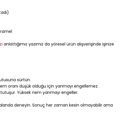
tadı)
aramel
zı
 anlattığımız yazımız da yöresel ürün alışverişinde işinize 
 kutusuna sürtün.
n nem oranı düşük olduğu için yanmayı engellemez.
 tutuşur. Yüksek nem yanmayı engeller.
ık alanda deneyin. Sonuç her zaman kesin olmayabilir ama 