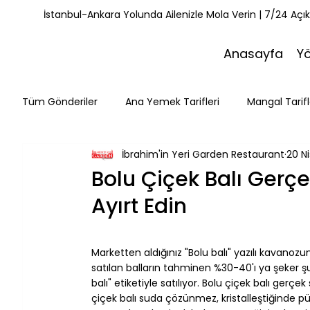
İstanbul-Ankara Yolunda Ailenizle Mola Verin | 7/24 Açı
Anasayfa
Y
Tüm Gönderiler
Ana Yemek Tarifleri
Mangal Tarifl
İbrahim'in Yeri Garden Restaurant
20 Ni
Misafirlerimiz
Kahvaltı Tarifleri
Yemek Tarifle
Bolu Çiçek Balı Gerçe
Ayırt Edin
Mola Noktaları
Bolu Mutfağı
Doğa & Yürüyüş
⠀
Marketten aldığınız "Bolu balı" yazılı kavanoz
satılan balların tahminen %30-40'ı ya şeker şuru
balı" etiketiyle satılıyor. Bolu çiçek balı gerçe
çiçek balı suda çözünmez, kristalleştiğinde pürü