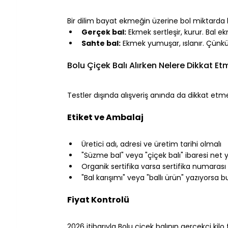
⠀
Bir dilim bayat ekmeğin üzerine bol miktarda b
Gerçek bal:
 Ekmek sertleşir, kurur. Bal 
Sahte bal:
 Ekmek yumuşar, ıslanır. Çünk
⠀
Bolu Çiçek Balı Alırken Nelere Dikkat Et
⠀
Testler dışında alışveriş anında da dikkat etm
⠀
Etiket ve Ambalaj
⠀
Üretici adı, adresi ve üretim tarihi olmalı
"Süzme bal" veya "çiçek balı" ibaresi net 
Organik sertifika varsa sertifika numarası 
"Bal karışımı" veya "ballı ürün" yazıyorsa b
⠀
Fiyat Kontrolü
⠀
2026 itibarıyla Bolu çiçek balının gerçekçi kilo f