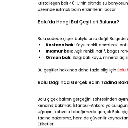
Kristalleşen balı 40°C'nin altında su banyosunda
üzerinde ısıtmak balın enzimlerini bozar.
⠀
Bolu'da Hangi Bal Çeşitleri Bulunur?
⠀
Bolu sadece çiçek balıyla ünlü değil. Bölgede ür
Kestane balı:
 Koyu renkli, acımtırak, an
Ihlamur balı:
 Açık renkli, hafif, boğaz ra
Orman balı:
 Salgı balı, koyu, mineral aç
⠀
Bu çeşitler hakkında daha fazla bilgi için 
Bolu b
⠀
Bolu Dağı'nda Gerçek Balın Tadına Bak
⠀
Bolu çiçek balının gerçeğini sahtesinden ayı
kendiniz bakmak. İstanbul-Ankara yolculuğunu
uğrayın: kahvaltı tabağımızda gerçek Bolu çiçe
tadına bakarsınız, hem de güvenilir kaynakta
Etiketler: