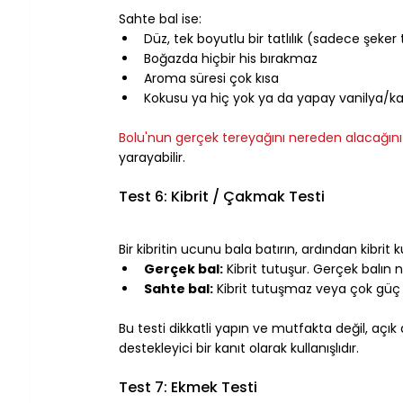
Sahte bal ise:
Düz, tek boyutlu bir tatlılık (sadece şeker 
Boğazda hiçbir his bırakmaz
Aroma süresi çok kısa
Kokusu ya hiç yok ya da yapay vanilya/k
⠀
Bolu'nun gerçek tereyağını nereden alacağını
yarayabilir.
⠀
Test 6: Kibrit / Çakmak Testi
⠀
Bir kibritin ucunu bala batırın, ardından kibrit
Gerçek bal:
 Kibrit tutuşur. Gerçek balı
Sahte bal:
 Kibrit tutuşmaz veya çok güç
⠀
Bu testi dikkatli yapın ve mutfakta değil, aç
destekleyici bir kanıt olarak kullanışlıdır.
⠀
Test 7: Ekmek Testi