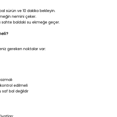
al sürün ve 10 dakika bekleyin.
ekmeğin nemini çeker.
ü sahte baldaki su ekmeğe geçer.
meli?
eniz gereken noktalar var:
yazmalı
kontrol edilmeli
u saf bal değildir
iyatları: