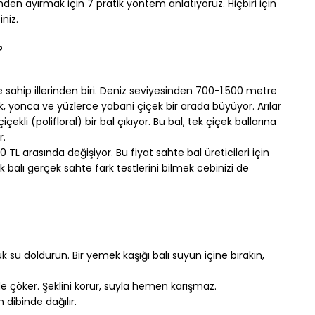
nden ayırmak için 7 pratik yöntem anlatıyoruz. Hiçbiri için 
niz.
?
e sahip illerinden biri. Deniz seviyesinden 700-1.500 metre 
ik, yonca ve yüzlerce yabani çiçek bir arada büyüyor. Arılar 
ekli (polifloral) bir bal çıkıyor. Bu bal, tek çiçek ballarına 
r.
0 TL arasında değişiyor. Bu fiyat sahte bal üreticileri için 
 balı gerçek sahte fark testlerini bilmek cebinizi de 
 su doldurun. Bir yemek kaşığı balı suyun içine bırakın, 
e çöker. Şeklini korur, suyla hemen karışmaz.
ın dibinde dağılır.