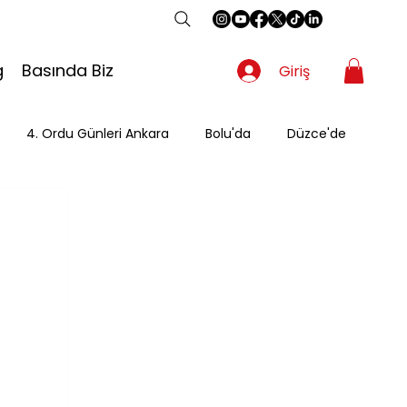
g
Basında Biz
Giriş
4. Ordu Günleri Ankara
Bolu'da
Düzce'de
Gezgin
Güzergah
Kahvaltı
Mevsimsel