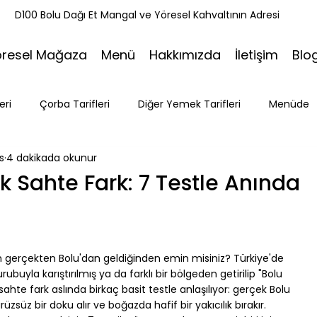
k
D100 Bolu Dağı Et Mangal ve Yöresel Kahvaltının Adresi
öresel Mağaza
Menü
Hakkımızda
İletişim
Blo
eri
Çorba Tarifleri
Diğer Yemek Tarifleri
Menüde
s
4 dakikada okunur
ri
Tatlı Tarifleri
Et Mangal
Seyahat
Ramazan
k Sahte Fark: 7 Testle Anında
Bakacak Mevkii
un gerçekten Bolu'dan geldiğinden emin misiniz? Türkiye'de 
buyla karıştırılmış ya da farklı bir bölgeden getirilip "Bolu 
k sahte fark aslında birkaç basit testle anlaşılıyor: gerçek Bolu 
zsüz bir doku alır ve boğazda hafif bir yakıcılık bırakır.