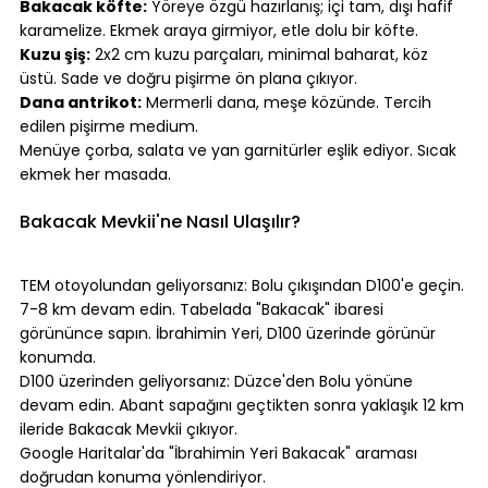
Bakacak köfte:
 Yöreye özgü hazırlanış; içi tam, dışı hafif 
karamelize. Ekmek araya girmiyor, etle dolu bir köfte.
Kuzu şiş:
 2x2 cm kuzu parçaları, minimal baharat, köz 
üstü. Sade ve doğru pişirme ön plana çıkıyor.
Dana antrikot:
 Mermerli dana, meşe közünde. Tercih 
edilen pişirme medium.
Menüye çorba, salata ve yan garnitürler eşlik ediyor. Sıcak 
ekmek her masada.
⠀
Bakacak Mevkii'ne Nasıl Ulaşılır?
⠀
TEM otoyolundan geliyorsanız: Bolu çıkışından D100'e geçin. 
7-8 km devam edin. Tabelada "Bakacak" ibaresi 
görününce sapın. İbrahimin Yeri, D100 üzerinde görünür 
konumda.
D100 üzerinden geliyorsanız: Düzce'den Bolu yönüne 
devam edin. Abant sapağını geçtikten sonra yaklaşık 12 km 
ileride Bakacak Mevkii çıkıyor.
Google Haritalar'da "İbrahimin Yeri Bakacak" araması 
doğrudan konuma yönlendiriyor.