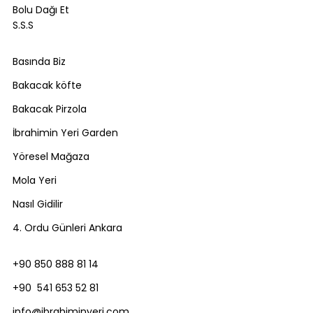
Bolu Dağı Et
S.S.S
Basında Biz
Bakacak köfte
Bakacak Pirzola
İbrahimin Yeri Garden
Yöresel Mağaza
Mola Yeri
Nasıl Gidilir
4. Ordu Günleri Ankara
+90 850 888 81 14
+90 541 653 52 81
info@ibrahiminyeri.com