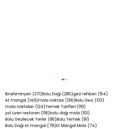
371 yazı
285 yazı
154 yazı
İbrahiminyeri
(371)
Bolu Dağı
(285)
gezi rehberi
(154)
149 yazı
136 yazı
133 yazı
et mangal
(149)
mola noktası
(136)
Bolu Gezi
(133)
124 yazı
119 yazı
mola noktaları
(124)
Yemek Tarifleri
(119)
118 yazı
101 yazı
yol üzeri restoran
(118)
bolu dağı mola
(101)
85 yazı
81 yazı
Bolu Gezilecek Yerler
(85)
Bolu Yemek
(81)
78 yazı
74 yazı
Bolu Dağı et mangal
(78)
Et Mangal Mola
(74)