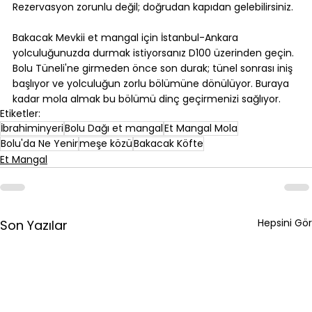
Rezervasyon zorunlu değil; doğrudan kapıdan gelebilirsiniz.
⠀
Bakacak Mevkii et mangal için İstanbul-Ankara 
yolculuğunuzda durmak istiyorsanız D100 üzerinden geçin. 
Bolu Tüneli'ne girmeden önce son durak; tünel sonrası iniş 
başlıyor ve yolculuğun zorlu bölümüne dönülüyor. Buraya 
kadar mola almak bu bölümü dinç geçirmenizi sağlıyor.
Etiketler:
İbrahiminyeri
Bolu Dağı et mangal
Et Mangal Mola
Bolu'da Ne Yenir
meşe közü
Bakacak Köfte
Et Mangal
Hepsini Gör
Son Yazılar