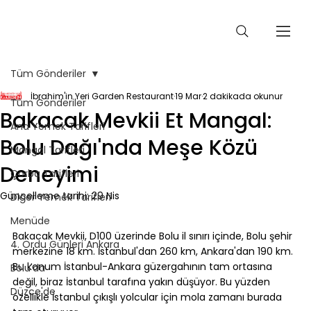
Tüm Gönderiler
İbrahim'in Yeri Garden Restaurant
19 Mar
2 dakikada okunur
Tüm Gönderiler
Bakacak Mevkii Et Mangal:
Ana Yemek Tarifleri
Bolu Dağı'nda Meşe Közü
Mangal Tarifleri
Deneyimi
Çorba Tarifleri
Güncelleme tarihi:
29 Nis
Diğer Yemek Tarifleri
Menüde
⠀
Bakacak Mevkii, D100 üzerinde Bolu il sınırı içinde, Bolu şehir 
4. Ordu Günleri Ankara
merkezine 18 km. İstanbul'dan 260 km, Ankara'dan 190 km. 
Bu konum İstanbul-Ankara güzergahının tam ortasına 
Bolu'da
değil, biraz İstanbul tarafına yakın düşüyor. Bu yüzden 
Düzce'de
özellikle İstanbul çıkışlı yolcular için mola zamanı burada 