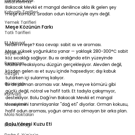
tam oturuyor.
Misafirlerimiz
Bakacak Mevkii et mangal denilince akla ilk gelen şey 
Kahvaltı Tarifleri
meşe kömürü. Sıradan odun kömürüyle aynı değil.
⠀
Yemek Tarifleri
Meşe Közünün Farkı
Tatlı Tarifleri
⠀
Et Mangal
Neden meşe? Kısa cevap: sabit ısı ve aroması.
Meşe yüksek yoğunlukta yanar — yaklaşık 280-300°C sabit 
Seyahat
köz sıcaklığı sağlıyor. Bu ısı aralığında etin yüzeyinde 
Ramazan
Maillard reaksiyonu düzgün gerçekleşiyor. Alevden değil, 
közden gelen ısı et suyu içinde hapsediyor; dışı kabuk 
Gezgin
tutarken içi sulanmış kalıyor.
Güzergah
Bir de duman aroması var. Meşe, meyve kömürü gibi 
güçlü değil, nötral ve hafif tatlı. Et tadıyla çakışmıyor, 
Kahvaltı
destekliyor. Bolu Dağı'nın Bakacak Mevkii et mangal 
Mevsimsel
deneyimini tanımlayanlar "dağ eti" diyorlar. Orman kokusu, 
hafif odun aroması, yoğun ama acı olmayan bir arka plan.
Mola Noktaları
⠀
Bolu Yöresi Kuzu Eti
Bolu Mutfağı
Doğa & Yürüyüş
⠀