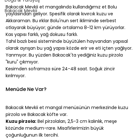
Bakacak Mevkii et mangalında kullandığımız et Bolu 
Bakacak Mevkii
yaylasından geliyor. Spesifik olarak kıvırcık kuzu ve 
Akkaraman. Bu ırklar Bolu'nun sert ikliminde serbest 
otlayarak büyüyor; günde ortalama 8-12 km yürüyorlar. 
Kas yapısı farklı, yağ dokusu farklı.
Tahıl bazlı besi sisteminde büyütülen hayvandan yapısal 
olarak ayrışan bu yağ yapısı közde erir ve eti içten yağlıyor. 
Yanmıyor. Bu yüzden Bakacak'ta yediğiniz kuzu pirzola 
"kuru" çıkmıyor.
Kesimden soframıza süre 24-48 saat. Soğuk zincir 
kırılmıyor.
⠀
Menüde Ne Var?
⠀
Bakacak Mevkii et mangal menüsünün merkezinde kuzu 
pirzola ve Bakacak köfte var.
Kuzu pirzola:
 Bel pirzolaları, 2,5-3 cm kalınlık, meşe 
közünde medium-rare. Misafirlerimizin büyük 
çoğunluğunun ilk tercihi.