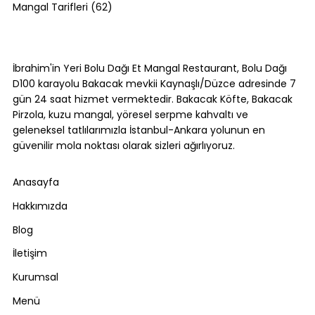
62 yazı
Mangal Tarifleri
(62)
Bolu Dağı'nda Canlı Mangal Yapılan
Tek Yer: Bakacak Mevkii [2026]
İbrahim'in Yeri Bolu Dağı Et Mangal Restaurant, Bolu Dağı
D100 karayolu Bakacak mevkii Kaynaşlı/Düzce adresinde 7
gün 24 saat hizmet vermektedir. Bakacak Köfte, Bakacak
Pirzola, kuzu mangal, yöresel serpme kahvaltı ve
geleneksel tatlılarımızla İstanbul-Ankara yolunun en
güvenilir mola noktası olarak sizleri ağırlıyoruz.
Anasayfa
Hakkımızda
Blog
İletişim
Kurumsal
Menü