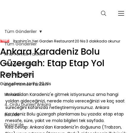
Tüm Gönderiler
İbrahim'in Yeri Garden Restaurant
20 Nis
3 dakikada okunur
Tüm Gönderiler
Ankara Karadeniz Bolu
Ana Yemek Tarifleri
Güzergah: Etap Etap Yol
Mangal Tarifleri
Rehberi
Çorba Tarifleri
Güncelleme tarihi:
29 Nis
Diğer Yemek Tarifleri
Menüde
Ankara'dan Karadeniz'e gitmek istiyorsunuz ama hangi 
yoldan gideceğinizi, nerede mola vereceğinizi ve kaç saat 
4. Ordu Günleri Ankara
süreceğini kafanızda netleştiremiyorsunuz. Ankara 
Karadeniz Bolu güzergah planlaması bu yazıda: etap etap 
Bolu'da
mesafe, süre, yakıt ve mola bilgileri tek sayfada.
Düzce'de
Kısa cevap: Ankara'dan Karadeniz'in doğusuna (Trabzon, 