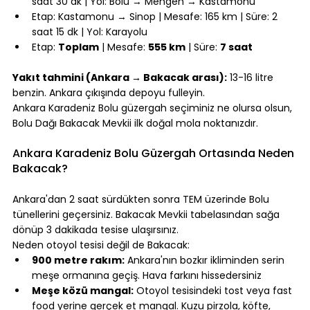
saat 30 dk | Yol: Bolu → Mengen → Kastamonu
Etap: Kastamonu → Sinop | Mesafe: 165 km | Süre: 2 
saat 15 dk | Yol: Karayolu
Etap: 
Toplam
 | Mesafe: 
555 km
 | Süre: 
7 saat
⠀
Yakıt tahmini (Ankara → Bakacak arası):
 13-16 litre 
benzin. Ankara çıkışında depoyu fulleyin.
Ankara Karadeniz Bolu güzergah seçiminiz ne olursa olsun, 
Bolu Dağı Bakacak Mevkii ilk doğal mola noktanızdır.
⠀
Ankara Karadeniz Bolu Güzergah Ortasında Neden 
Bakacak?
⠀
Ankara'dan 2 saat sürdükten sonra TEM üzerinde Bolu 
tünellerini geçersiniz. Bakacak Mevkii tabelasından sağa 
dönüp 3 dakikada tesise ulaşırsınız.
Neden otoyol tesisi değil de Bakacak:
900 metre rakım:
 Ankara'nın bozkır ikliminden serin 
meşe ormanına geçiş. Hava farkını hissedersiniz
Meşe közü mangal:
 Otoyol tesisindeki tost veya fast 
food yerine gerçek et mangal. Kuzu pirzola, köfte, 