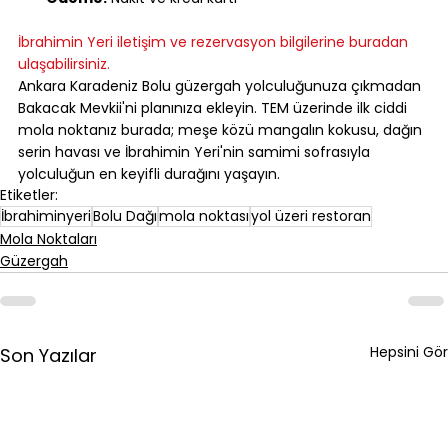
⠀
İbrahimin Yeri iletişim ve rezervasyon bilgilerine buradan 
ulaşabilirsiniz.
Ankara Karadeniz Bolu güzergah yolculuğunuza çıkmadan 
Bakacak Mevkii'ni planınıza ekleyin. TEM üzerinde ilk ciddi 
mola noktanız burada; meşe közü mangalın kokusu, dağın 
serin havası ve İbrahimin Yeri'nin samimi sofrasıyla 
yolculuğun en keyifli durağını yaşayın.
Etiketler:
İbrahiminyeri
Bolu Dağı
mola noktası
yol üzeri restoran
Mola Noktaları
Güzergah
Hepsini Gör
Son Yazılar