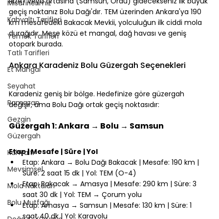
Rize) veya ortasına (Samsun, Ordu) gidecekseniz ilk büyük 
Misafirlerimiz
geçiş noktanız Bolu Dağı'dır. TEM üzerinden Ankara'ya 190 
Kahvaltı Tarifleri
km mesafedeki Bakacak Mevkii, yolculuğun ilk ciddi mola 
durağıdır. Meşe közü et mangal, dağ havası ve geniş 
Yemek Tarifleri
otopark burada.
Tatlı Tarifleri
⠀
Ankara Karadeniz Bolu Güzergah Seçenekleri
Et Mangal
⠀
Seyahat
Karadeniz geniş bir bölge. Hedefinize göre güzergah 
Ramazan
değişir, ama Bolu Dağı ortak geçiş noktasıdır:
⠀
Gezgin
Güzergah 1: Ankara → Bolu → Samsun
Güzergah
⠀
Etap | Mesafe | Süre | Yol
Kahvaltı
Etap: Ankara → Bolu Dağı Bakacak | Mesafe: 190 km | 
Mevsimsel
Süre: 2 saat 15 dk | Yol: TEM (O-4)
Etap: Bakacak → Amasya | Mesafe: 290 km | Süre: 3 
Mola Noktaları
saat 30 dk | Yol: TEM → Çorum yolu
Bolu Mutfağı
Etap: Amasya → Samsun | Mesafe: 130 km | Süre: 1 
saat 40 dk | Yol: Karayolu
Doğa & Yürüyüş