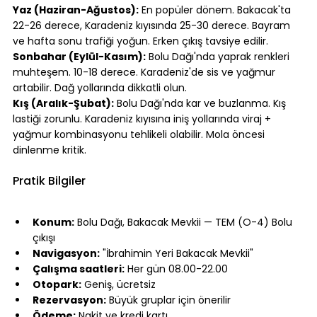
Yaz (Haziran-Ağustos):
 En popüler dönem. Bakacak'ta 
22-26 derece, Karadeniz kıyısında 25-30 derece. Bayram 
ve hafta sonu trafiği yoğun. Erken çıkış tavsiye edilir.
Sonbahar (Eylül-Kasım):
 Bolu Dağı'nda yaprak renkleri 
muhteşem. 10-18 derece. Karadeniz'de sis ve yağmur 
artabilir. Dağ yollarında dikkatli olun.
Kış (Aralık-Şubat):
 Bolu Dağı'nda kar ve buzlanma. Kış 
lastiği zorunlu. Karadeniz kıyısına iniş yollarında viraj + 
yağmur kombinasyonu tehlikeli olabilir. Mola öncesi 
dinlenme kritik.
⠀
Pratik Bilgiler
⠀
Konum:
 Bolu Dağı, Bakacak Mevkii — TEM (O-4) Bolu 
çıkışı
Navigasyon:
 "İbrahimin Yeri Bakacak Mevkii"
Çalışma saatleri:
 Her gün 08.00-22.00
Otopark:
 Geniş, ücretsiz
Rezervasyon:
 Büyük gruplar için önerilir
Ödeme:
 Nakit ve kredi kartı