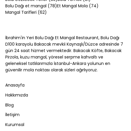
78 yazı
74 yazı
Bolu Dağı et mangal
(78)
Et Mangal Mola
(74)
62 yazı
Mangal Tarifleri
(62)
Bolu Dağı Trafik Durumu: Yoğun
Saatler ve Alternatif Rotalar [2026]
İbrahim'in Yeri Bolu Dağı Et Mangal Restaurant, Bolu Dağı
D100 karayolu Bakacak mevkii Kaynaşlı/Düzce adresinde 7
gün 24 saat hizmet vermektedir. Bakacak Köfte, Bakacak
Pirzola, kuzu mangal, yöresel serpme kahvaltı ve
geleneksel tatlılarımızla İstanbul-Ankara yolunun en
güvenilir mola noktası olarak sizleri ağırlıyoruz.
Anasayfa
Hakkımızda
Blog
İletişim
Kurumsal