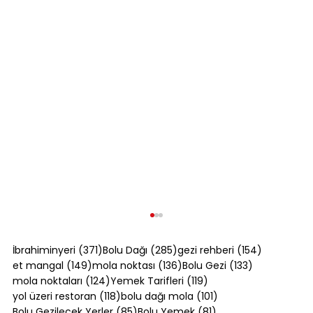
371 yazı
285 yazı
154 yazı
İbrahiminyeri
(371)
Bolu Dağı
(285)
gezi rehberi
(154)
149 yazı
136 yazı
133 yazı
et mangal
(149)
mola noktası
(136)
Bolu Gezi
(133)
124 yazı
119 yazı
mola noktaları
(124)
Yemek Tarifleri
(119)
118 yazı
101 yazı
yol üzeri restoran
(118)
bolu dağı mola
(101)
85 yazı
81 yazı
Bolu Gezilecek Yerler
(85)
Bolu Yemek
(81)