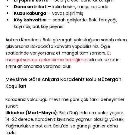
Dana antrikot
 — kalın kesim, meşe közünde
Kuzu kaburga
 — yavaş pişirilmiş
Köy kahvaltısı
 — sabah gelişlerde. Bolu tereyağı, 
kaymak, bal, köy peyniri
⠀
Ankara Karadeniz Bolu güzergah yolculuğuna sabah erken 
çıkıyorsanız Bakacak'ta kahvaltı yapabilirsiniz. Öğle 
saatlerinde varıyorsanız et mangal tam zamanı. 
Et 
mangal sonrası dinlendirme tekniğimizi
 bilmek lezzetin 
sırrını anlamanıza yardımcı olur.
⠀
Mevsime Göre Ankara Karadeniz Bolu Güzergah 
Koşulları
⠀
Karadeniz yolculuğu mevsime göre çok farklı deneyimler 
sunar:
İlkbahar (Mart-Mayıs):
 Bolu Dağı'nda ormanlar yeşerir. 
14-22 derece. Karadeniz kıyısında yağmur olasılığı yüksek. 
Yağmurluk ve bot alın. Bolu'da ise güneşli günler daha 
fazla.