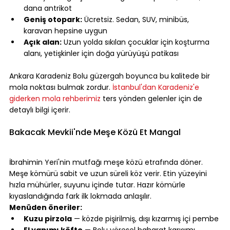
dana antrikot
Geniş otopark:
 Ücretsiz. Sedan, SUV, minibüs, 
karavan hepsine uygun
Açık alan:
 Uzun yolda sıkılan çocuklar için koşturma 
alanı, yetişkinler için doğa yürüyüşü patikası
⠀
Ankara Karadeniz Bolu güzergah boyunca bu kalitede bir 
mola noktası bulmak zordur. 
İstanbul'dan Karadeniz'e 
giderken mola rehberimiz
 ters yönden gelenler için de 
detaylı bilgi içerir.
⠀
Bakacak Mevkii'nde Meşe Közü Et Mangal
⠀
İbrahimin Yeri'nin mutfağı meşe közü etrafında döner. 
Meşe kömürü sabit ve uzun süreli köz verir. Etin yüzeyini 
hızla mühürler, suyunu içinde tutar. Hazır kömürle 
kıyaslandığında fark ilk lokmada anlaşılır.
Menüden öneriler:
Kuzu pirzola
 — közde pişirilmiş, dışı kızarmış içi pembe
El yapımı köfte
 — Bolu yöresel baharat karışımı