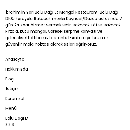
Bolu Dağı Trafik Durumu: Yoğun
Saatler ve Alternatif Rotalar [2026]
İbrahim'in Yeri Bolu Dağı Et Mangal Restaurant, Bolu Dağı
D100 karayolu Bakacak mevkii Kaynaşlı/Düzce adresinde 7
gün 24 saat hizmet vermektedir. Bakacak Köfte, Bakacak
Pirzola, kuzu mangal, yöresel serpme kahvaltı ve
geleneksel tatlılarımızla İstanbul-Ankara yolunun en
güvenilir mola noktası olarak sizleri ağırlıyoruz.
Anasayfa
Hakkımızda
Blog
İletişim
Kurumsal
Menü
Bolu Dağı Et
S.S.S