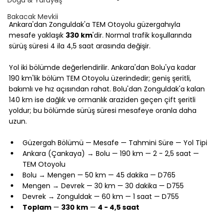
Bakacak Mevkii
Ankara'dan Zonguldak'a TEM Otoyolu güzergahıyla 
mesafe yaklaşık 
330 km
'dir. Normal trafik koşullarında 
sürüş süresi 4 ila 4,5 saat arasında değişir.
Yol iki bölümde değerlendirilir. Ankara'dan Bolu'ya kadar 
190 km'lik bölüm TEM Otoyolu üzerindedir; geniş şeritli, 
bakımlı ve hız açısından rahat. Bolu'dan Zonguldak'a kalan 
140 km ise dağlık ve ormanlık araziden geçen çift şeritli 
yoldur; bu bölümde sürüş süresi mesafeye oranla daha 
uzun.
Güzergah Bölümü — Mesafe — Tahmini Süre — Yol Tipi
Ankara (Çankaya) → Bolu — 190 km — 2 - 2,5 saat — 
TEM Otoyolu
Bolu → Mengen — 50 km — 45 dakika — D765
Mengen → Devrek — 30 km — 30 dakika — D755
Devrek → Zonguldak — 60 km — 1 saat — D755
Toplam
 — 
330 km
 — 
4 - 4,5 saat