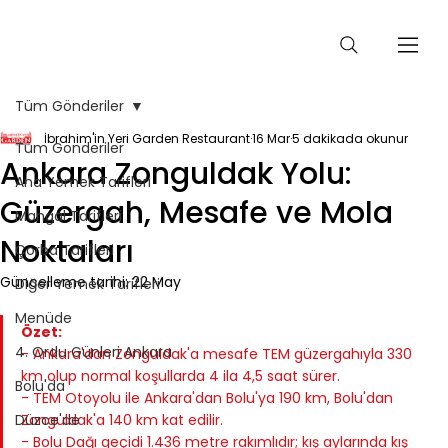
Tüm Gönderiler
İbrahim'in Yeri Garden Restaurant
16 Mar
5 dakikada okunur
Tüm Gönderiler
Ankara Zonguldak Yolu:
Ana Yemek Tarifleri
Güzergah, Mesafe ve Mola
Mangal Tarifleri
Noktaları
Çorba Tarifleri
Güncelleme tarihi:
22 May
Diğer Yemek Tarifleri
Menüde
Özet:
4. Ordu Günleri Ankara
- Ankara'dan Zonguldak'a mesafe TEM güzergahıyla 330 
km olup normal koşullarda 4 ila 4,5 saat sürer.
Bolu'da
- TEM Otoyolu ile Ankara'dan Bolu'ya 190 km, Bolu'dan 
Düzce'de
Zonguldak'a 140 km kat edilir.
- Bolu Dağı geçidi 1.436 metre rakımlıdır; kış aylarında kış 