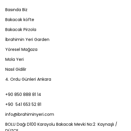
Basında Biz
Bakacak köfte
Bakacak Pirzola
İbrahimin Yeri Garden
Yöresel Mağaza
Mola Yeri
Nasıl Gidilir
4. Ordu Günleri Ankara
+90 850 888 81 14
+90 541 653 52 81
info@ibrahiminyeri.com
BOLU Dağı D100 Karayolu Bakacak Mevki No:2 Kaynaşlı /
DÜZCE