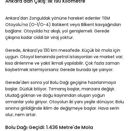
Ankara'dan Çıkış: İlk 190 Kilometre
Ankara'dan Zonguldak yönüne hareket edenler TEM 
Otoyolu'na (O-1/O-4) Batıkent veya Bilkent kavşağından 
bağlanır. Otoyolda hız akışlı, yol genişlemeli. Gerede 
çıkışına kadar ciddi bir viraj yoktur.
Gerede, Ankara'ya 130 km mesafede. Küçük bir mola için 
uygun. Otoyol kenarında petrol istasyonları ve market var; 
kısa dinlenme ve yakıt ikmali yapılabilir. Çok fazla zaman 
kaybetmek istemiyorsanız Gerede burada işe yarıyor.
Gerede'den sonra yol Bolu Dağı geçişine hazırlanmaya 
başlar. Düzlük bitiyor. Tırmanış başlar, manzara değişir. 
Uludağ göknarı ve doğu kayınından oluşan yoğun 
ormanlar yola giriyor. Otoyolun iki yanı yeşile dönüyor; Bolu 
sınırına girildiğinde iklim de değişmeye başlar. Hava serin 
olur, nem artar.
Bolu Dağı Geçidi: 1.436 Metre'de Mola