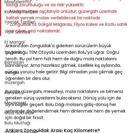
Misafirlerimiz
lastiği zorunluluğu ve sis riski yüksektir.
- Mengen ilçesi aşçılarıyla ünlüdür; güzergah üzerinde 
Kahvaltı Tarifleri
kaliteli yemek molası verilebilecek bir noktadır.
Yemek Tarifleri
- Zonguldak'ta Gökgöl Mağarası, Filyos Kalesi ve Kozlu sahili 
öne çıkan gezi noktalarıdır.
Tatlı Tarifleri
Et Mangal
Ankara'dan Zonguldak'a giderken sürücülerin büyük 
Seyahat
çoğunluğu TEM Otoyolu üzerinden Bolu'ya uğrar. Doğru 
tercih. Bu yol hem hızlı hem de doğru mola noktalarını 
Ramazan
barındırıyor. Ama hazırlıksız gitmek, özellikle kış aylarında, 
sürüşü yorucu hale getirir. Bilgi olmadan yola çıkmak geç 
Gezgin
öğrenilen bir ders olur.
Güzergah
Burada güzergahı, mesafeyi, mola noktalarını ve bilmeniz 
Kahvaltı
gereken sürüş uyarılarını bulacaksınız. Dönüş yolu için de 
Mevsimsel
aynı bilgiler geçerli. Bolu Dağı molasını gidiş-dönüş her 
seferinde değerlendirmek hem dinlenmek hem de yemek 
Mola Noktaları
için doğal bir fırsat.
Bolu Mutfağı
Ankara Zonguldak Arası Kaç Kilometre?
Doğa & Yürüyüş