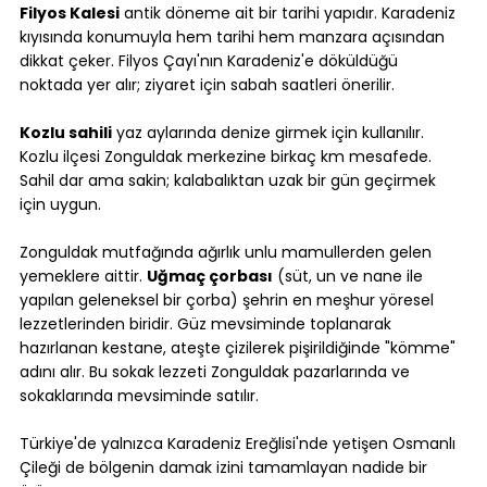
Filyos Kalesi
 antik döneme ait bir tarihi yapıdır. Karadeniz 
kıyısında konumuyla hem tarihi hem manzara açısından 
dikkat çeker. Filyos Çayı'nın Karadeniz'e döküldüğü 
noktada yer alır; ziyaret için sabah saatleri önerilir.
Kozlu sahili
 yaz aylarında denize girmek için kullanılır. 
Kozlu ilçesi Zonguldak merkezine birkaç km mesafede. 
Sahil dar ama sakin; kalabalıktan uzak bir gün geçirmek 
için uygun.
Zonguldak mutfağında ağırlık unlu mamullerden gelen 
yemeklere aittir. 
Uğmaç çorbası
 (süt, un ve nane ile 
yapılan geleneksel bir çorba) şehrin en meşhur yöresel 
lezzetlerinden biridir. Güz mevsiminde toplanarak 
hazırlanan kestane, ateşte çizilerek pişirildiğinde "kömme" 
adını alır. Bu sokak lezzeti Zonguldak pazarlarında ve 
sokaklarında mevsiminde satılır.
Türkiye'de yalnızca Karadeniz Ereğlisi'nde yetişen Osmanlı 
Çileği de bölgenin damak izini tamamlayan nadide bir 