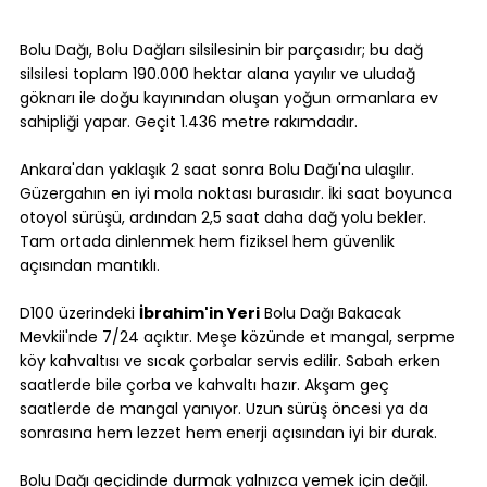
Bolu Dağı, Bolu Dağları silsilesinin bir parçasıdır; bu dağ 
silsilesi toplam 190.000 hektar alana yayılır ve uludağ 
göknarı ile doğu kayınından oluşan yoğun ormanlara ev 
sahipliği yapar. Geçit 1.436 metre rakımdadır.
Ankara'dan yaklaşık 2 saat sonra Bolu Dağı'na ulaşılır. 
Güzergahın en iyi mola noktası burasıdır. İki saat boyunca 
otoyol sürüşü, ardından 2,5 saat daha dağ yolu bekler. 
Tam ortada dinlenmek hem fiziksel hem güvenlik 
açısından mantıklı.
D100 üzerindeki 
İbrahim'in Yeri
 Bolu Dağı Bakacak 
Mevkii'nde 7/24 açıktır. Meşe közünde et mangal, serpme 
köy kahvaltısı ve sıcak çorbalar servis edilir. Sabah erken 
saatlerde bile çorba ve kahvaltı hazır. Akşam geç 
saatlerde de mangal yanıyor. Uzun sürüş öncesi ya da 
sonrasına hem lezzet hem enerji açısından iyi bir durak.
Bolu Dağı geçidinde durmak yalnızca yemek için değil. 