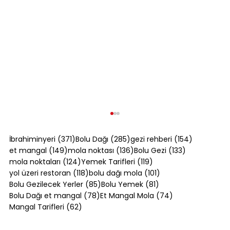
371 yazı
285 yazı
154 yazı
İbrahiminyeri
(371)
Bolu Dağı
(285)
gezi rehberi
(154)
149 yazı
136 yazı
133 yazı
et mangal
(149)
mola noktası
(136)
Bolu Gezi
(133)
124 yazı
119 yazı
mola noktaları
(124)
Yemek Tarifleri
(119)
118 yazı
101 yazı
yol üzeri restoran
(118)
bolu dağı mola
(101)
85 yazı
81 yazı
Bolu Gezilecek Yerler
(85)
Bolu Yemek
(81)
78 yazı
74 yazı
Bolu Dağı et mangal
(78)
Et Mangal Mola
(74)
62 yazı
Mangal Tarifleri
(62)