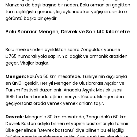
Manzara da başlı başına bir neden. Bolu ormanları geçitten 
tüm açıklığıyla görünür; kış aylarında kar yağışı sırasında o 
görüntü başka bir şeydir.
Bolu Sonrası: Mengen, Devrek ve Son 140 Kilometre
Bolu merkezinden ayrıldıktan sonra Zonguldak yönüne 
D765 numaralı yola sapılır. Yol dağlık ve ormanlık araziden 
geçer. Virajlar başlar.
Mengen:
 Bolu'ya 50 km mesafede. Türkiye'nin aşçılarıyla 
en ünlü ilçesidir. Her yıl Mengen'de Uluslararası Aşçılar ve 
Turizm Festivali düzenlenir. Anadolu Aşçılık Meslek Lisesi 
1985'ten beri burada eğitim veriyor. Kısaca: Mengen'den 
geçiyorsanız orada yemek yemek anlam taşır.
Devrek:
 Mengen'e 30 km mesafede, Zonguldak'a 60 km. 
Devrek Baston adıyla bilinen el yapımı bastonlarıyla tanınır. 
Ülke genelinde "Devrek bastonu" diye bilinen bu el işçiliği 
ürünler çarşı tezgahlarında satılır. Geçiş noktası olarak kısa 