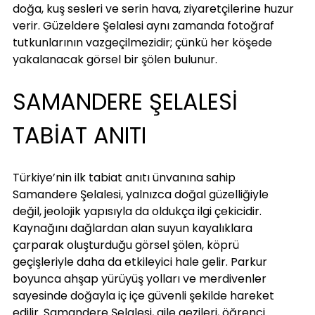
doğa, kuş sesleri ve serin hava, ziyaretçilerine huzur 
verir. Güzeldere Şelalesi aynı zamanda fotoğraf 
tutkunlarının vazgeçilmezidir; çünkü her köşede 
yakalanacak görsel bir şölen bulunur.
SAMANDERE ŞELALESİ 
TABİAT ANITI
Türkiye’nin ilk tabiat anıtı ünvanına sahip 
Samandere Şelalesi, yalnızca doğal güzelliğiyle 
değil, jeolojik yapısıyla da oldukça ilgi çekicidir. 
Kaynağını dağlardan alan suyun kayalıklara 
çarparak oluşturduğu görsel şölen, köprü 
geçişleriyle daha da etkileyici hale gelir. Parkur 
boyunca ahşap yürüyüş yolları ve merdivenler 
sayesinde doğayla iç içe güvenli şekilde hareket 
edilir. Samandere Şelalesi, aile gezileri, öğrenci 