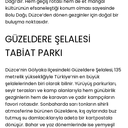
Dağı’dır. Hem geçiş rotası hem de et mangal 
kültürünün efsaneleştiği konum olması sayesinde 
Bolu Dağı, Düzce’den dönen gezginler için doğal bir 
buluşma noktasıdır.
GÜZELDERE ŞELALESİ 
TABİAT PARKI
Düzce’nin Gölyaka ilçesindeki Güzeldere Şelalesi, 135 
metrelik yüksekliğiyle Türkiye’nin en büyük 
şelalelerinden biri olarak bilinir. Yürüyüş parkurları, 
seyir terasları ve kamp alanlarıyla hem günübirlik 
gezginlerin hem de karavan ve çadır kampçıların 
favori rotasıdır. Sonbaharda sarı tonların sihirli 
atmosferine bürünen Güzeldere, kış aylarında buz 
tutmuş su damlacıklarıyla adeta bir kartpostala 
dönüşür. Bahar ve yaz dönemlerinde ise yemyeşil 