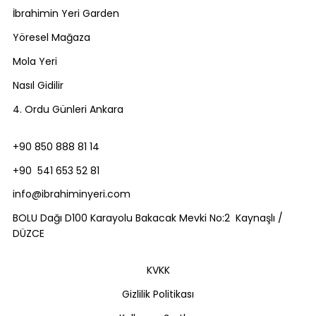
İbrahimin Yeri Garden
Yöresel Mağaza
Mola Yeri
Nasıl Gidilir
4. Ordu Günleri Ankara
+90 850 888 81 14
+90 541 653 52 81
info@ibrahiminyeri.com
BOLU Dağı D100 Karayolu Bakacak Mevki No:2 Kaynaşlı /
DÜZCE
KVKK
Gizlilik Politikası