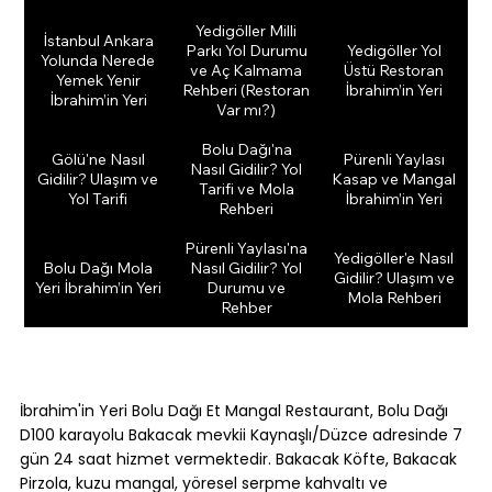
Yedigöller Milli
İstanbul Ankara
Parkı Yol Durumu
Yedigöller Yol
Yolunda Nerede
ve Aç Kalmama
Üstü Restoran
Yemek Yenir
Rehberi (Restoran
İbrahim’in Yeri
İbrahim’in Yeri
Var mı?)
Bolu Dağı'na
Gölü'ne Nasıl
Pürenli Yaylası
Nasıl Gidilir? Yol
Gidilir? Ulaşım ve
Kasap ve Mangal
Tarifi ve Mola
Yol Tarifi
İbrahim’in Yeri
Rehberi
Pürenli Yaylası'na
Yedigöller'e Nasıl
Bolu Dağı Mola
Nasıl Gidilir? Yol
Gidilir? Ulaşım ve
Yeri İbrahim’in Yeri
Durumu ve
Mola Rehberi
Rehber
İbrahim'in Yeri Bolu Dağı Et Mangal Restaurant, Bolu Dağı
D100 karayolu Bakacak mevkii Kaynaşlı/Düzce adresinde 7
gün 24 saat hizmet vermektedir. Bakacak Köfte, Bakacak
Pirzola, kuzu mangal, yöresel serpme kahvaltı ve