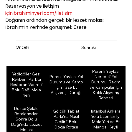
Rezervasyon ve iletişim 
içinibrahiminyeri.com/iletisim
Doğanın ardından gerçek bir lezzet molası: 
İbrahim’in Yeri’nde görüşmek üzere.
Önceki
Sonraki
Pürenli Yaylası
Yedigöller Gezi
Pürenli Yaylası Yol
Nerede? Yol
Rehberi: Parkta
Durumu ve Kamp
Durumu, Rakım
Restoran Var mı?
İçin Taze Et
ve Kampçılar İçin
Bolu Dağı Mola
Alışverişi Durağı
Kritik Alışveriş
Yeri
Rehberi
Düzce Şelale
Gölcük Tabiat
İstanbul Ankara
Rotalarından
Parkı'na Nasıl
Yolu Üzeri En İyi
Sonra Bolu
Gidilir? Bolu
Mola Yeri ve Et
Dağı'nda Lezzet
Doğa Rotası
Mangal Keyfi
Molası