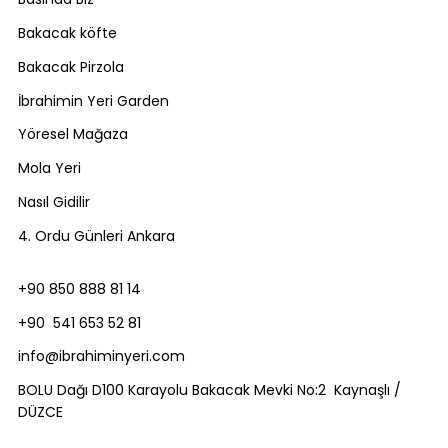
Bakacak köfte
Bakacak Pirzola
İbrahimin Yeri Garden
Yöresel Mağaza
Mola Yeri
Nasıl Gidilir
4. Ordu Günleri Ankara
+90 850 888 81 14
+90 541 653 52 81
info@ibrahiminyeri.com
BOLU Dağı D100 Karayolu Bakacak Mevki No:2 Kaynaşlı /
DÜZCE