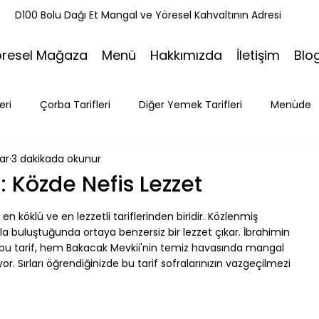
k
D100 Bolu Dağı Et Mangal ve Yöresel Kahvaltının Adresi
öresel Mağaza
Menü
Hakkımızda
İletişim
Blo
eri
Çorba Tarifleri
Diğer Yemek Tarifleri
Menüde
ar
3 dakikada okunur
ri
Tatlı Tarifleri
Et Mangal
Seyahat
Ramazan
: Közde Nefis Lezzet
n köklü ve en lezzetli tariflerinden biridir. Közlenmiş 
Bakacak Mevkii
a buluştuğunda ortaya benzersiz bir lezzet çıkar. İbrahimin 
z bu tarif, hem Bakacak Mevkii'nin temiz havasında mangal 
. Sırları öğrendiğinizde bu tarif sofralarınızın vazgeçilmezi 