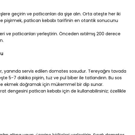
şlere geçirin ve patlıcanları da şişe alın. Orta ateşte her iki 
de pişirmek, patlıcan kebabı tarifinin en otantik sonucunu 
eleri ve patlıcanları yerleştirin. Önceden ısıtılmış 200 derece 
n.
su
ur, yanında servis edilen domates sosudur. Tereyağını tavada 
e 5-7 dakika pişirin, tuz ve pul biber ile tatlandırın. Bu sos 
de ekmek doğramak için mükemmel bir dip sunar.
t dengesini patlıcan kebabı için de kullanabilirsiniz; özellikle 
ğın altına yayın, üzerine köfteleri yerleştirin. Sıcak domates 