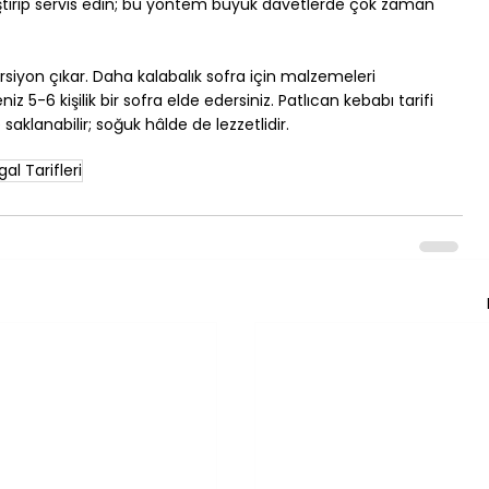
leştirip servis edin; bu yöntem büyük davetlerde çok zaman 
rsiyon çıkar. Daha kalabalık sofra için malzemeleri 
niz 5-6 kişilik bir sofra elde edersiniz. Patlıcan kebabı tarifi 
saklanabilir; soğuk hâlde de lezzetlidir.
al Tarifleri