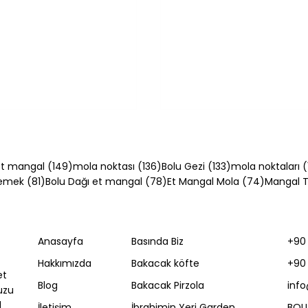
54 yazı
149 yazı
136 yazı
133 yazı
t mangal
(149)
mola noktası
(136)
Bolu Gezi
(133)
mola noktaları
(
81 yazı
78 yazı
74 yazı
Yemek
(81)
Bolu Dağı et mangal
(78)
Et Mangal Mola
(74)
Mangal Ta
Anasayfa
Basında Biz
+90 
bastı Tarifi:
Bolu Usulü Köfte Tarif
Hakkımızda
Bakacak köfte
+90 
cık Pişirmenin 5
Kıvırcık Kuzudan El Y
et
Köfte
Blog
Bakacak Pirzola
inf
uzu
l
İletişim
İbrahimin Yeri Garden
BOL