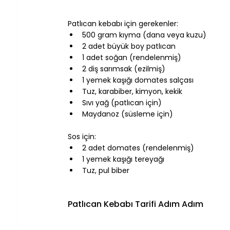
⠀
Patlıcan kebabı için gerekenler:
500 gram kıyma (dana veya kuzu)
2 adet büyük boy patlıcan
1 adet soğan (rendelenmiş)
2 diş sarımsak (ezilmiş)
1 yemek kaşığı domates salçası
Tuz, karabiber, kimyon, kekik
Sıvı yağ (patlıcan için)
Maydanoz (süsleme için)
⠀
Sos için:
2 adet domates (rendelenmiş)
1 yemek kaşığı tereyağı
Tuz, pul biber
⠀
⠀
Patlıcan Kebabı Tarifi Adım Adım
⠀