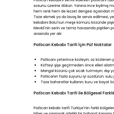
sosunu üzerine dökün. Yanına ince kıyılmış m
hem renk hem de lezzet dengesi açısından 
Taze ekmek ya da lavaş ile servis edilmesi, 
kebabını Bolu'nun meşe kömürü közünde pişirir
Mevkii'nin serin ve temiz havasında pişirilen p
arasında yer alır.
⠀
Patlıcan Kebabı Tarifi İçin Püf Noktalar
⠀
Patlıcanı yeterince közleyin; az közlen
Köfteyi şişe geçirmeden önce elleri ıslat
Mangal közünü çok sıcak tutmayın; dışı yan
Patlıcanın fazla suyunu iyi süzdürün; sul
Taze baharatlar kullanın; kuru ve bayat ba
⠀
Patlıcan Kebabı Tarifi ile Bölgesel Farklıl
⠀
Patlıcan kebabı tarifi Türkiye'nin farklı bölge
biber ve sarımsak ağırlıklı bir baharat karışımı