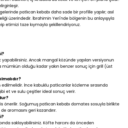
irginleşir.
elerinde patlıcan kebabı daha sade bir profille yapılır; asıl 
liği üzerindedir. İbrahimin Yeri'nde bölgenin bu anlayışıyla 
p etimizi taze kıymayla şekillendiriyoruz.
i?
ek yapabilirsiniz. Ancak mangal közünde yapılan versiyonun 
a mümkün olduğu kadar yakın benzer sonuç için grill (üst 
ılmalıdır?
 edilmelidir. İnce kabuklu patlıcanlar közleme sırasında 
ibi et ve sulu çeşitler ideal sonuç verir.
dur?
is önerilir. Soğumuş patlıcan kebabı domates sosuyla birlikte 
m de aromasını geri kazandırır.
i?
ında saklayabilirsiniz. Köfte harcını da önceden 