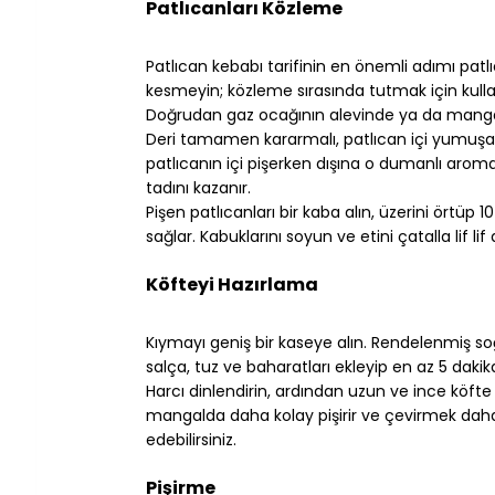
Patlıcanları Közleme
⠀
Patlıcan kebabı tarifinin en önemli adımı patlı
kesmeyin; közleme sırasında tutmak için kulla
Doğrudan gaz ocağının alevinde ya da mangal
Deri tamamen kararmalı, patlıcan içi yumuşama
patlıcanın içi pişerken dışına o dumanlı aroma 
tadını kazanır.
Pişen patlıcanları bir kaba alın, üzerini örtüp
sağlar. Kabuklarını soyun ve etini çatalla lif li
⠀
Köfteyi Hazırlama
⠀
Kıymayı geniş bir kaseye alın. Rendelenmiş soğ
salça, tuz ve baharatları ekleyip en az 5 daki
Harcı dinlendirin, ardından uzun ve ince köfte 
mangalda daha kolay pişirir ve çevirmek daha r
edebilirsiniz.
⠀
Pişirme