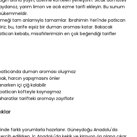
aydanoz, yarım limon ve 
acılı ezme tarifi
 ekleyin. Bu sunum 
mükemmeldir.
yemeği tam anlamıyla tamamlar. İbrahimin Yeri'nde patlıcan 
iz; bu, tarife eşsiz bir duman aroması katar. Bakacak 
atlıcan kebabı, misafirlerimizin en çok beğendiği tarifler 
en patlıcanda duman aroması oluşmaz
mak, harcın yapışmasını önler
arken içi çiğ kalabilir
u patlıcan köfteyle kaynaşmaz
haratlar tarifteki aromayı zayıflatır
ıklar
lerinde farklı yorumlarla hazırlanır. Güneydoğu Anadolu'da 
 tercih edilirken, İç Anadolu'da kekik ve kimyon ön plana çıkar. 