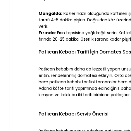
⠀
Mangalda:
 Közler hazır olduğunda köfteleri şi
tarafı 4-5 dakika pişirin. Doğrudan köz üzerin
verir.
Fırında:
 Fırın tepsisine yağlı kağıt serin. Köft
fırında 20-25 dakika, üzeri kızarana kadar pişiri
⠀
Patlıcan Kebabı Tarifi İçin Domates So
⠀
Patlıcan kebabını daha da lezzetli yapan uns
eritin, rendelenmiş domatesi ekleyin. Orta ateşt
hem patlıcan kebabı tarifini tamamlar hem 
Adana köfte tarifi
 yapımında edindiğiniz bahara
kimyon ve kekik bu iki tarifi birbirine yaklaştırır.
⠀
⠀
Patlıcan Kebabı Servis Önerisi
⠀
Patlıcan kebabını servis ederken patlıcanı taba