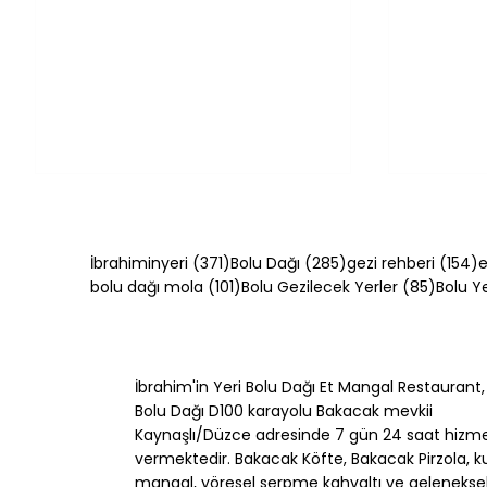
371 yazı
285 yazı
1
İbrahiminyeri
(371)
Bolu Dağı
(285)
gezi rehberi
(154)
e
101 yazı
85 yazı
bolu dağı mola
(101)
Bolu Gezilecek Yerler
(85)
Bolu 
İbrahim'in Yeri Bolu Dağı Et Mangal Restaurant,
Mangal Yaparken Yapılan
Kuzu Kül
Bolu Dağı D100 karayolu Bakacak mevkii
10 Hata ve Çözümleri
Yumuşa
Kaynaşlı/Düzce adresinde 7 gün 24 saat hizm
[2026]
Sırrı
vermektedir. Bakacak Köfte, Bakacak Pirzola, k
mangal, yöresel serpme kahvaltı ve gelenekse