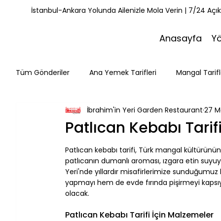
İstanbul-Ankara Yolunda Ailenizle Mola Verin | 7/24 Açı
Anasayfa
Y
Tüm Gönderiler
Ana Yemek Tarifleri
Mangal Tarifl
İbrahim'in Yeri Garden Restaurant
27 M
Misafirlerimiz
Kahvaltı Tarifleri
Yemek Tarifle
Patlıcan Kebabı Tarifi
Patlıcan kebabı tarifi, Türk mangal kültürünün e
Mola Noktaları
Bolu Mutfağı
Doğa & Yürüyüş
patlıcanın dumanlı aroması, ızgara etin suyuyl
Yeri'nde yıllardır misafirlerimize sunduğumu
yapmayı hem de evde fırında pişirmeyi kapsıyor
olacak.
⠀
Patlıcan Kebabı Tarifi İçin Malzemeler