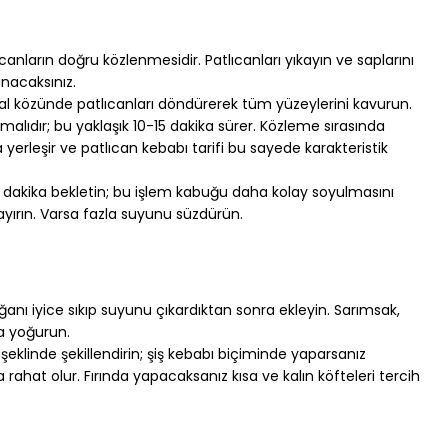
canların doğru közlenmesidir. Patlıcanları yıkayın ve saplarını 
nacaksınız.
 közünde patlıcanları döndürerek tüm yüzeylerini kavurun. 
lıdır; bu yaklaşık 10-15 dakika sürer. Közleme sırasında 
yerleşir ve patlıcan kebabı tarifi bu sayede karakteristik 
 10 dakika bekletin; bu işlem kabuğu daha kolay soyulmasını 
f ayırın. Varsa fazla suyunu süzdürün.
anı iyice sıkıp suyunu çıkardıktan sonra ekleyin. Sarımsak, 
ka yoğurun.
şeklinde şekillendirin; şiş kebabı biçiminde yaparsanız 
ahat olur. Fırında yapacaksanız kısa ve kalın köfteleri tercih 