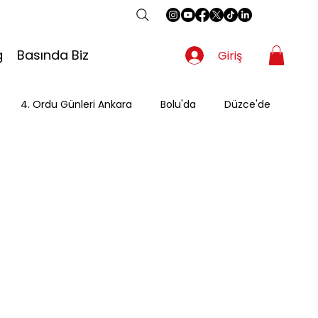
g
Basında Biz
Giriş
4. Ordu Günleri Ankara
Bolu'da
Düzce'de
Gezgin
Güzergah
Kahvaltı
Mevsimsel