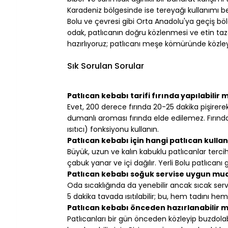
Karadeniz bölgesinde ise tereyağı kullanımı bel
Bolu ve çevresi gibi Orta Anadolu'ya geçiş bölg
odak, patlıcanın doğru közlenmesi ve etin taze
hazırlıyoruz; patlıcanı meşe kömüründe közleyi
⠀
Sık Sorulan Sorular
⠀
Patlıcan kebabı tarifi fırında yapılabilir m
Evet, 200 derece fırında 20-25 dakika pişirer
dumanlı aroması fırında elde edilemez. Fırınd
ısıtıcı) fonksiyonu kullanın.
Patlıcan kebabı için hangi patlıcan kullan
Büyük, uzun ve kalın kabuklu patlıcanlar tercih
çabuk yanar ve içi dağılır. Yerli Bolu patlıcanı g
Patlıcan kebabı soğuk servise uygun mu
Oda sıcaklığında da yenebilir ancak sıcak serv
5 dakika tavada ısıtılabilir; bu, hem tadını he
Patlıcan kebabı önceden hazırlanabilir m
Patlıcanları bir gün önceden közleyip buzdolab