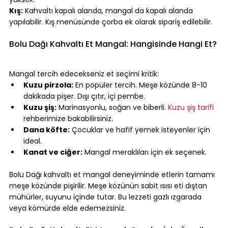
Kış:
 Kahvaltı kapalı alanda, mangal da kapalı alanda 
yapılabilir. Kış menüsünde çorba ek olarak sipariş edilebilir.
⠀
Bolu Dağı Kahvaltı Et Mangal: Hangisinde Hangi Et?
⠀
Mangal tercih edecekseniz et seçimi kritik:
Kuzu pirzola:
 En popüler tercih. Meşe közünde 8-10 
dakikada pişer. Dışı çıtır, içi pembe.
Kuzu şiş:
 Marinasyonlu, soğan ve biberli. 
Kuzu şiş tarifi
rehberimize bakabilirsiniz.
Dana köfte:
 Çocuklar ve hafif yemek isteyenler için 
ideal.
Kanat ve ciğer:
 Mangal meraklıları için ek seçenek.
⠀
Bolu Dağı kahvaltı et mangal deneyiminde etlerin tamamı 
meşe közünde pişirilir. Meşe közünün sabit ısısı eti dıştan 
mühürler, suyunu içinde tutar. Bu lezzeti gazlı ızgarada 
veya kömürde elde edemezsiniz.
⠀