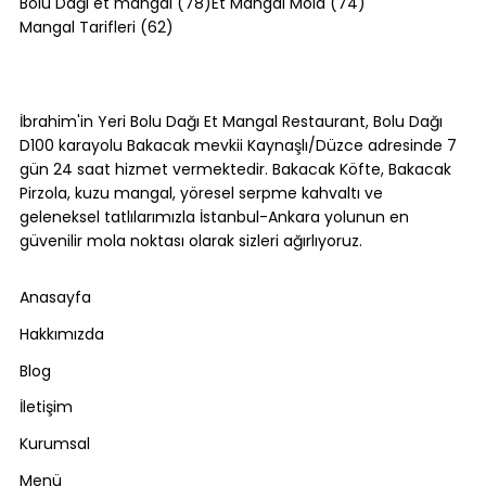
78 yazı
74 yazı
Bolu Dağı et mangal
(78)
Et Mangal Mola
(74)
62 yazı
Mangal Tarifleri
(62)
Bolu Dağı'nda Canlı Mangal Yapılan
Tek Yer: Bakacak Mevkii [2026]
İbrahim'in Yeri Bolu Dağı Et Mangal Restaurant, Bolu Dağı
D100 karayolu Bakacak mevkii Kaynaşlı/Düzce adresinde 7
gün 24 saat hizmet vermektedir. Bakacak Köfte, Bakacak
Pirzola, kuzu mangal, yöresel serpme kahvaltı ve
geleneksel tatlılarımızla İstanbul-Ankara yolunun en
güvenilir mola noktası olarak sizleri ağırlıyoruz.
Anasayfa
Hakkımızda
Blog
İletişim
Kurumsal
Menü