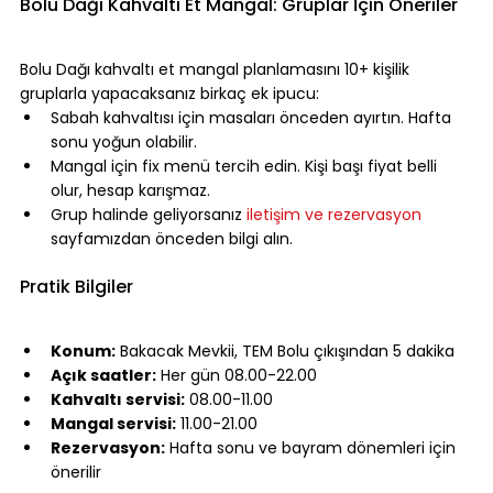
Bolu Dağı Kahvaltı Et Mangal: Gruplar İçin Öneriler
⠀
Bolu Dağı kahvaltı et mangal planlamasını 10+ kişilik 
gruplarla yapacaksanız birkaç ek ipucu:
Sabah kahvaltısı için masaları önceden ayırtın. Hafta 
sonu yoğun olabilir.
Mangal için fix menü tercih edin. Kişi başı fiyat belli 
olur, hesap karışmaz.
Grup halinde geliyorsanız 
iletişim ve rezervasyon
sayfamızdan önceden bilgi alın.
⠀
Pratik Bilgiler
⠀
Konum:
 Bakacak Mevkii, TEM Bolu çıkışından 5 dakika
Açık saatler:
 Her gün 08.00-22.00
Kahvaltı servisi:
 08.00-11.00
Mangal servisi:
 11.00-21.00
Rezervasyon:
 Hafta sonu ve bayram dönemleri için 
önerilir