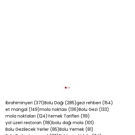
371 yazı
285 yazı
154 yazı
İbrahiminyeri
(371)
Bolu Dağı
(285)
gezi rehberi
(154)
149 yazı
136 yazı
133 yazı
et mangal
(149)
mola noktası
(136)
Bolu Gezi
(133)
124 yazı
119 yazı
mola noktaları
(124)
Yemek Tarifleri
(119)
118 yazı
101 yazı
yol üzeri restoran
(118)
bolu dağı mola
(101)
85 yazı
81 yazı
Bolu Gezilecek Yerler
(85)
Bolu Yemek
(81)