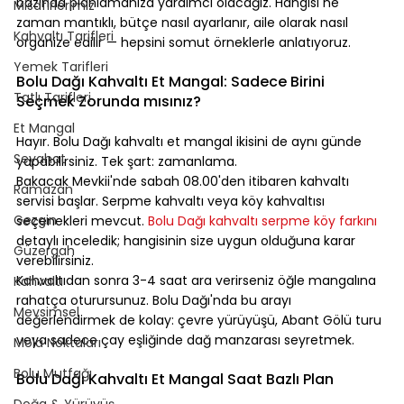
bazında planlamanıza yardımcı olacağız. Hangisi ne 
Misafirlerimiz
zaman mantıklı, bütçe nasıl ayarlanır, aile olarak nasıl 
Kahvaltı Tarifleri
organize edilir — hepsini somut örneklerle anlatıyoruz.
⠀
Yemek Tarifleri
Bolu Dağı Kahvaltı Et Mangal: Sadece Birini 
Tatlı Tarifleri
Seçmek Zorunda mısınız?
⠀
Et Mangal
Hayır. Bolu Dağı kahvaltı et mangal ikisini de aynı günde 
Seyahat
yapabilirsiniz. Tek şart: zamanlama.
Bakacak Mevkii'nde sabah 08.00'den itibaren kahvaltı 
Ramazan
servisi başlar. Serpme kahvaltı veya köy kahvaltısı 
Gezgin
seçenekleri mevcut. 
Bolu Dağı kahvaltı serpme köy farkını
detaylı inceledik; hangisinin size uygun olduğuna karar 
Güzergah
verebilirsiniz.
Kahvaltıdan sonra 3-4 saat ara verirseniz öğle mangalına 
Kahvaltı
rahatça oturursunuz. Bolu Dağı'nda bu arayı 
Mevsimsel
değerlendirmek de kolay: çevre yürüyüşü, Abant Gölü turu 
veya sadece çay eşliğinde dağ manzarası seyretmek.
Mola Noktaları
⠀
Bolu Mutfağı
Bolu Dağı Kahvaltı Et Mangal Saat Bazlı Plan
Doğa & Yürüyüş