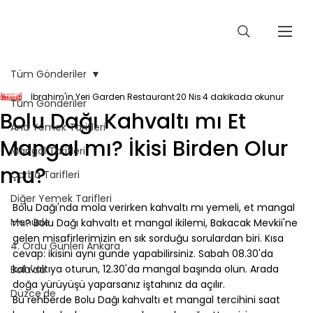
Tüm Gönderiler
İbrahim'in Yeri Garden Restaurant
20 Nis
4 dakikada okunur
Tüm Gönderiler
Bolu Dağı Kahvaltı mı Et
Ana Yemek Tarifleri
Mangal mı? İkisi Birden Olur
Mangal Tarifleri
mu?
Çorba Tarifleri
Diğer Yemek Tarifleri
Bolu Dağı'nda mola verirken kahvaltı mı yemeli, et mangal 
Menüde
mı? Bolu Dağı kahvaltı et mangal ikilemi, Bakacak Mevkii'ne 
gelen misafirlerimizin en sık sorduğu sorulardan biri. Kısa 
4. Ordu Günleri Ankara
cevap: ikisini aynı günde yapabilirsiniz. Sabah 08.30'da 
kahvaltıya oturun, 12.30'da mangal başında olun. Arada 
Bolu'da
doğa yürüyüşü yaparsanız iştahınız da açılır.
Düzce'de
Bu rehberde Bolu Dağı kahvaltı et mangal tercihini saat 