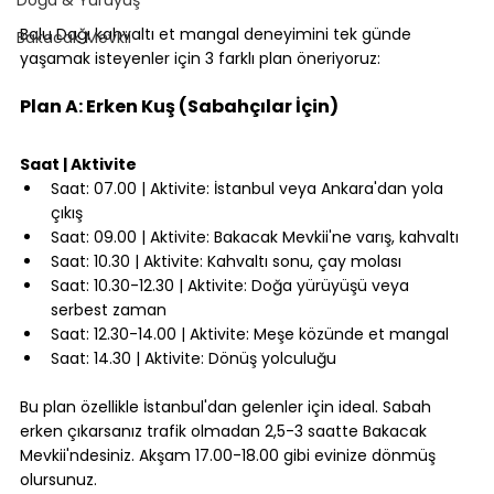
⠀
Bolu Dağı kahvaltı et mangal deneyimini tek günde 
Bakacak Mevkii
yaşamak isteyenler için 3 farklı plan öneriyoruz:
⠀
Plan A: Erken Kuş (Sabahçılar İçin)
⠀
Saat | Aktivite
Saat: 07.00 | Aktivite: İstanbul veya Ankara'dan yola 
çıkış
Saat: 09.00 | Aktivite: Bakacak Mevkii'ne varış, kahvaltı
Saat: 10.30 | Aktivite: Kahvaltı sonu, çay molası
Saat: 10.30-12.30 | Aktivite: Doğa yürüyüşü veya 
serbest zaman
Saat: 12.30-14.00 | Aktivite: Meşe közünde et mangal
Saat: 14.30 | Aktivite: Dönüş yolculuğu
⠀
Bu plan özellikle İstanbul'dan gelenler için ideal. Sabah 
erken çıkarsanız trafik olmadan 2,5-3 saatte Bakacak 
Mevkii'ndesiniz. Akşam 17.00-18.00 gibi evinize dönmüş 
olursunuz.