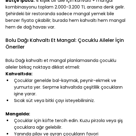
Bütçe ipucu:
 4 kişilik bir aile için kahvaltı + mangal 
kombinasyonu toplam 2.000-3.200 TL arasına denk gelir. 
Şehirdeki bir restoranda sadece mangal yemek bile 
benzer fiyata çıkabilir; burada hem kahvaltı hem mangal 
hem de dağ havası var.
⠀
Bolu Dağı Kahvaltı Et Mangal: Çocuklu Aileler İçin 
Öneriler
⠀
Bolu Dağı kahvaltı et mangal planlamasında çocuklu 
aileler birkaç noktaya dikkat etmeli:
Kahvaltıda:
Çocuklar genelde bal-kaymak, peynir-ekmek ve 
yumurta yer. Serpme kahvaltıda çeşitlilik çocukların 
işine yarar.
Sıcak süt veya bitki çayı isteyebilirsiniz.
⠀
Mangalda:
Çocuklar için köfte tercih edin. Kuzu pirzola veya şiş 
çocuklara ağır gelebilir.
Yanında pilav ve ayran çocukların favori 