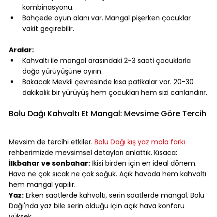
kombinasyonu.
Bahçede oyun alanı var. Mangal pişerken çocuklar 
vakit geçirebilir.
⠀
Aralar:
Kahvaltı ile mangal arasındaki 2-3 saati çocuklarla 
doğa yürüyüşüne ayırın.
Bakacak Mevkii çevresinde kısa patikalar var. 20-30 
dakikalık bir yürüyüş hem çocukları hem sizi canlandırır.
⠀
Bolu Dağı Kahvaltı Et Mangal: Mevsime Göre Tercih
⠀
Mevsim de tercihi etkiler. 
Bolu Dağı kış yaz mola farkı
rehberimizde mevsimsel detayları anlattık. Kısaca:
İlkbahar ve sonbahar:
 İkisi birden için en ideal dönem. 
Hava ne çok sıcak ne çok soğuk. Açık havada hem kahvaltı 
hem mangal yapılır.
Yaz:
 Erken saatlerde kahvaltı, serin saatlerde mangal. Bolu 
Dağı'nda yaz bile serin olduğu için açık hava konforu 
yüksek.